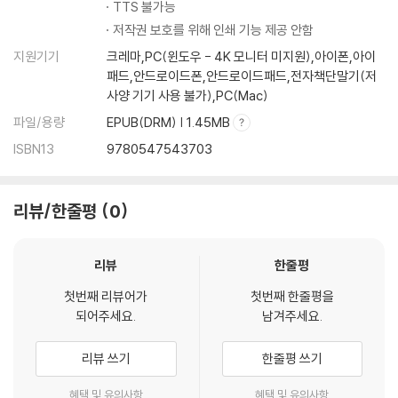
TTS 불가능
저작권 보호를 위해 인쇄 기능 제공 안함
지원기기
크레마,PC(윈도우 - 4K 모니터 미지원),아이폰,아이
패드,안드로이드폰,안드로이드패드,전자책단말기(저
사양 기기 사용 불가),PC(Mac)
파일/용량
EPUB(DRM) | 1.45MB
ISBN13
9780547543703
리뷰/한줄평
0
리뷰
한줄평
첫번째 리뷰어가
첫번째 한줄평을
되어주세요.
남겨주세요.
리뷰 쓰기
한줄평 쓰기
혜택 및 유의사항
혜택 및 유의사항