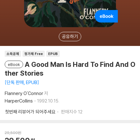
공유하기
소득공제
정가제 Free
EPUB
A Good Man Is Hard To Find And O
eBook
ther Stories
단독 판매, EPUB
Flannery O'Connor
저
HarperCollins
1992.10.15.
첫번째 리뷰어가 되어주세요
판매지수
12
29,500
원