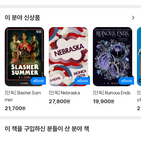
이 분야 신상품
[단독] Slasher Sum
[단독] Nebraska
[단독] Ruinous Ends
[
mer
of
27,800
19,900
원
원
21,700
2
원
이 책을 구입하신 분들이 산 분야 책