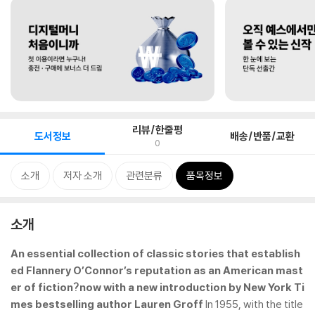
리뷰/한줄평
도서정보
배송/반품/교환
0
소개
저자 소개
관련분류
품목정보
소개
An essential collection of classic stories that establish
ed Flannery O’Connor’s reputation as an American mast
er of fiction?now with a new introduction by
New York Ti
mes
bestselling author Lauren Groff
In 1955, with the title