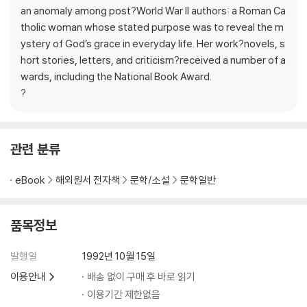
an anomaly among post?World War II authors: a Roman Ca
tholic woman whose stated purpose was to reveal the m
ystery of God’s grace in everyday life. Her work?novels, s
hort stories, letters, and criticism?received a number of a
wards, including the National Book Award.
?
관련 분류
eBook
해외원서 전자책
문학/소설
문학일반
품목정보
발행일
1992년 10월 15일
이용안내
배송 없이 구매 후 바로 읽기
이용기간 제한없음