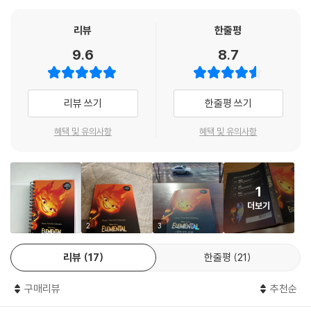
인할 수 있고요. 만약 영어 대본만 보고 싶다면 살짝 접어 해석을 가리고 학
습할 수 있습니다.
리뷰
한줄평
9.6
8.7
디즈니 추천 성우가 녹음한 ‘오디오북’으로 자연스러운 발음을!
영어 초보자를 위해 디즈니에서 검증한 깨끗하고 정확한 발음의 성우와 전
리뷰 쓰기
한줄평 쓰기
체 대본을 녹음하여 무료로 제공합니다. 오디오북으로 자연스러운 발음과
생생한 대본을 한 번 더 누릴 수 있습니다. 길벗 홈페이지에서 실시간으로
혜택 및 유의사항
혜택 및 유의사항
재생하거나 다운로드하여 들을 수 있어요.
중요 표현은 ‘워크북’에서 한 번 더!
1
더보기
실생활에 자주 쓰이는 핵심표현 100개를 스크립트북에서 뽑아 워크북에
서 자세히 학습할 수 있어요. 이 표현들만 확실히 익혀도 영어 실력이 크게
2
3
향상될 거예요.
리뷰
17
한줄평
21
영어 학습을 위한 최적의 영화 장르, 애니메이션!
구매리뷰
추천순
디즈니 애니메이션에는 슬랭이나 욕설 등의 거친 표현이 없고, 의학이나