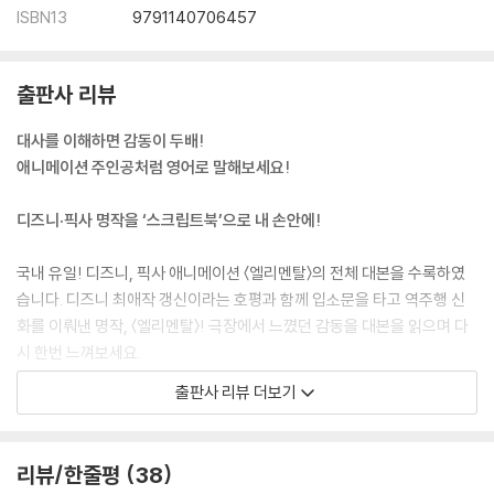
ISBN13
9791140706457
CHAPTER 18 Bubble Date
공기 방울 데이트
출판사 리뷰
CHAPTER 19 It’s Over
이제 끝이야
대사를 이해하면 감동이 두배!
애니메이션 주인공처럼 영어로 말해보세요!
CHAPTER 20 Grand Reopening
성대한 재개장식
디즈니·픽사 명작을 ‘스크립트북’으로 내 손안에!
CHAPTER 21 I Love You, Wade
국내 유일! 디즈니, 픽사 애니메이션 〈엘리멘탈〉의 전체 대본을 수록하였
사랑해, 웨이드
습니다. 디즈니 최애작 갱신이라는 호평과 함께 입소문을 타고 역주행 신
화를 이뤄낸 명작, 〈엘리멘탈〉! 극장에서 느꼈던 감동을 대본을 읽으며 다
CHAPTER 22 Burnie Returns Ember’s Bow
시 한번 느껴보세요.
버니, 앰버에게 맞절하다
출판사 리뷰 더보기
자막 보는 것 같은 영한대역 구성!
워크북: 표현 1~100
자막을 보는 것 같은 효과를 위해 오른쪽에서 번역을 바로 볼 수 있는 영한
리뷰/한줄평
38
대역으로 구성 했습니다. 단어가 궁금할 때는 오른쪽 하단에서 편하게 확