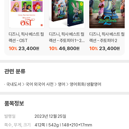
CHAPTER 12 First Date
첫 데이트
CHAPTER 13 Food Inspection
디즈니, 픽사 베스트 컬
디즈니, 픽사 베스트 컬
디즈니, 픽사 베스트 컬
식품 조사
렉션 - OST
렉션 - 주토피아 1~2세
렉션 - 주토피아 2
트
10
23,400
10
46,800
10
23,400
%
%
%
원
원
원
CHAPTER 14 Glass Vivisteria
유리로 만든 비비스테리아
관련 분류
CHAPTER 15 Meet the Ripples
웨이드의 가족을 소개합니다
국내도서
국어 외국어 사전
영어
영어회화/생활영어
CHAPTER 16 How to Repay Dad’s Sacrifice
품목정보
아빠의 희생에 보답하는 방법
발행일
2023년 12월 25일
CHAPTER 17 Blessing Denied
축복이 거절되다
쪽수, 무게, 크기
412쪽 | 542g | 148*210*17mm