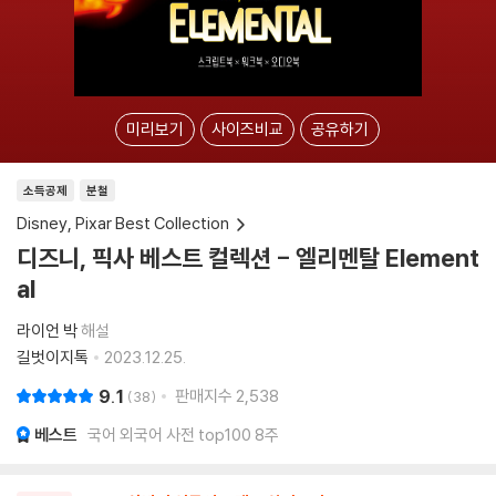
미리보기
사이즈비교
공유하기
소득공제
분철
Disney, Pixar Best Collection
디즈니, 픽사 베스트 컬렉션 - 엘리멘탈 Element
al
라이언 박
해설
길벗이지톡
2023.12.25.
9.1
판매지수
2,538
38
베스트
국어 외국어 사전 top100 8주