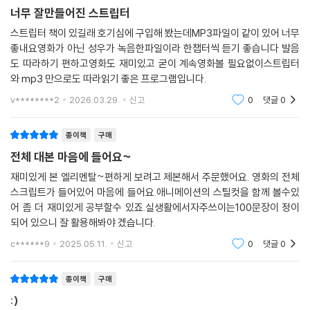
상황에서 쓰이는지를 이해하기 쉽게 설명하고, 표현을 활용한 추가 예시문
너무 잘만들어진 스트립터
을 보여 주어 표현이 익숙해질 수 있도록 했어요.
스트립터 책이 있길래 호기심에 구입해 봤는데MP3파일이 같이 있어 너무
좋내요영화가 아닌 성우가 녹음한파일이라 한챕터씩 듣기 좋습니다 발음
도 따라하기 편하고영화도 재미있고 굳이 계속영화볼 필요없이스트립터
와 mp3 만으로도 따라읽기 좋은 프로그램입니다.
v********2
2026.03.29.
신고
0
댓글
0
종이책
구매
전체 대본 마음에 들어요~
재미있게 본 엘리멘탈~편하게 보려고 제본해서 주문했어요. 영화의 전체
스크립트가 들어있어 마음에 들어요.애니메이션의 스틸컷을 함께 볼수있
어 좀 더 재미있게 공부할수 있죠.실생활에서자주쓰이는100문장이 정이
되어 있으니 잘 활용해봐야 겠습니다.
c******9
2025.05.11.
신고
0
댓글
0
종이책
구매
:)