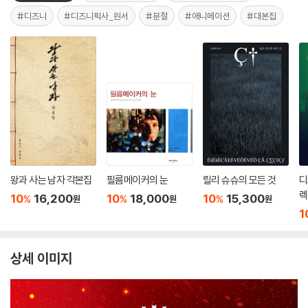
#디즈니
#디즈니픽사_원서
#분철
#애니메이션
#대본집
왕과 사는 남자 각본집
필름메이커의 눈
릴리 슈슈의 모든 것
디
렉
10
16,200
10
18,000
10
15,300
%
%
%
원
원
원
o
1
상세 이미지