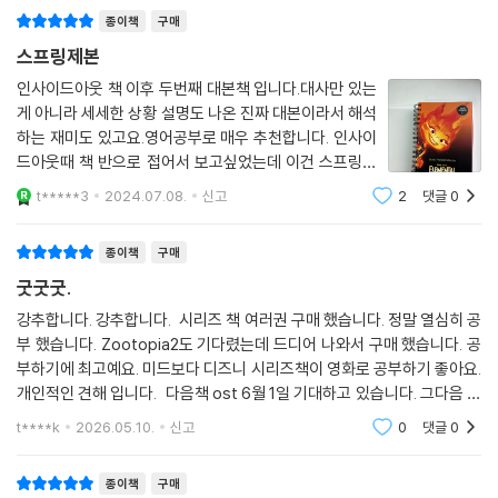
종이책
구매
법정 영화같이 특정 분야의 어려운 표현들이 들어 있지도 않아요. 실생활
에서 자주 쓰는 구어체 표현들로 구성되어 있죠. 아이들을 포함한 전 연령
스프링제본
층이 볼 수 있게 표현도 쉬워 초보자들이 연습하기에 제격입니다.
인사이드아웃 책 이후 두번째 대본책 입니다.대사만 있는
게 아니라 세세한 상황 설명도 나온 진짜 대본이라서 해석
이 책의 구성
하는 재미도 있고요.영어공부로 매우 추천합니다. 인사이
드아웃때 책 반으로 접어서 보고싶었는데 이건 스프링이
- 스크립트북
라 매우 편해요. 이런 센스와 정성에 감사드립니다.
t*****3
2024.07.08.
신고
2
댓글
0
국내 유일하게 엘리멘탈 전체 대본을 담았습니다. 영어 대본은 왼쪽에서
해석은 오른쪽 페이지에서 바로 확인할 수 있어요. 풍부한 스크린샷도 볼
종이책
구매
수 있죠. 모르는 단어는 오른쪽 하단에서 뜻을 확인해 보세요.
굿굿굿.
- 오디오북
강추합니다. 강추합니다. 시리즈 책 여러권 구매 했습니다. 정말 열심히 공
부 했습니다. Zootopia2도 기다렸는데 드디어 나와서 구매 했습니다. 공
디즈니 추천 성우가 녹음한 전체 대본 오디오북을 무료로 제공합니다. 길
부하기에 최고예요. 미드보다 디즈니 시리즈책이 영화로 공부하기 좋아요.
벗 홈페이지(gilbut.co.kr)에 접속하여 ‘엘리멘탈’을 검색 후 다운로드하
개인적인 견해 입니다. 다음책 ost 6월 1일 기대하고 있습니다. 그다음 책
거나 실시간 재생으로 들을 수 있습니다.
은 혹시 호퍼스....?? 기대 해 볼게요.이책은 주토피아랑 엘리멘탈보다 영
t****k
2026.05.10.
신고
0
댓글
0
어 수준이 조
- 워크북
스크립트북에서 중요한 표현 100개를 뽑아 자세히 다룹니다. 표현이 어떤
종이책
구매