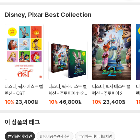
Disney, Pixar Best Collection
디즈니, 픽사 베스트 컬
디즈니, 픽사 베스트 컬
디즈니, 픽사 베스트 컬
디
렉션 - OST
렉션 - 주토피아 1~2세
렉션 - 주토피아 2
렉
트
10
23,400
10
46,800
10
23,400
1
%
%
%
원
원
원
이 상품의 태그
#영화덕후라면
#영어공부원서추천
#영어는네이티브처럼