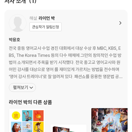
저자 소개
1
앰버, 웨이드를 만나다
CHAPTER 6 Stop Wade
해설
라이언 박
웨이드를 막아라
관심작가 알림신청
CHAPTER 7 Fern Got Burned
박용호
펀이 타오르다
전국 중등 영어교사 수업 경진 대회에서 대상 수상 후 MBC, KBS, E
BS, The Korea Times 등의 다수 매체에 그만의 창의적인 수업 방
CHAPTER 8 Tragedy in Fire Land
법이 소개되면서 주목을 받기 시작했다. 전국 중고교 영어교사와 원
파이어랜드에서의 비극
어민 강사를 대상으로 영어 를 재미있게 가르치는 방법을 전수하며
‘영어 강사 트레이너’로 잘 알려져 있다. 패션쇼를 응용한 영문법 공
CHAPTER 9 Let’s Go Windbreakers!
부, 미드 스토리를 활용한 영단어 학습 등 다양한 영어 학습 전략을 기
펼쳐보기
윈드브레이커스, 가즈아!
획하고 집필하는 것을 즐긴다. 현재 월든 호수가 있는 미국 매사추세
츠주에 거주하며 이민자들에게 영어를 가르치고, 책을 집필하는 일
라이언 박
의 다른 상품
CHAPTER 10 Up in the Air
에 전념 중이다. ‘월트 디즈니 입사’가
공중에서
CHAPTER 11 Wade Asks Ember Out
웨이드가 앰버에게 데이트 신청을 하다