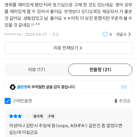
영화를 재미있게 봤던 터라 호기심으로 구매 한 것도 있는데요. 영어 공부
를 재미있게 할 수 있어서 좋아요. 무엇보다 오디오북도 제공되서 거 좋은
것 같아요. 생동감있고 넘 좋아요 ㅎㅎ아직 다 보진 못했지만 꾸준히 볼 수
있을 것 같네요 !! ^^
f******a
2025.04.27.
신고
0
댓글
0
리뷰 전체보기
리뷰
17
한줄평
21
클린봇
이 부적절한 글을 감지 중입니다.
설정
구매한줄평
추천순
종이책
구매
의성어나 감탄사 추임새 등(oops, ASHFA!) 같은건 좀 없었으면
싶는데 아쉽군요.