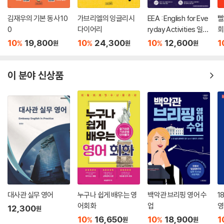
김재우의 기본 동사 10
가브리엘의 잉글리시
EEA : English for Eve
빨
0
다이어리
ryday Activities 일상
회
표현 낭독편
10
19,800
10
24,300
10
12,600
1
%
%
%
원
원
원
이 분야 신상품
대사관 실무 영어
누구나 쉽게 배우는 영
백악관 브리핑 영어 수
1
어회화
업
영
12,300
원
10
16,650
10
18,900
1
%
%
원
원