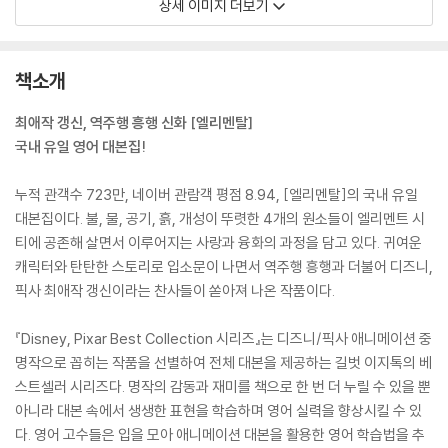
상세 이미지 더보기
책소개
최애작 갱신, 역주행 흥행 신화 [엘리멘탈]
국내 유일 영어 대본집!
누적 관객수 723만, 네이버 관람객 평점 8.94, [엘리멘탈]의 국내 유일
대본집이다. 불, 물, 공기, 흙, 개성이 뚜렷한 4개의 원소들이 엘리멘트 시
티에 공존해 살면서 이루어지는 사랑과 융화의 과정을 담고 있다. 귀여운
캐릭터와 탄탄한 스토리로 입소문이 나면서 역주행 흥행과 더불어 디즈니,
픽사 최애작 갱신이라는 찬사들이 쏟아져 나온 작품이다.
『Disney, Pixar Best Collection 시리즈』는 디즈니/픽사 애니메이션 중
명작으로 꼽히는 작품을 선별하여 전체 대본을 제공하는 길벗 이지톡의 베
스트셀러 시리즈다. 명작의 감동과 재미를 책으로 한 번 더 누릴 수 있을 뿐
아니라 대본 속에서 생생한 표현을 학습하며 영어 실력을 향상시킬 수 있
다. 영어 고수들은 입을 모아 애니메이션 대본을 활용한 영어 학습법을 추