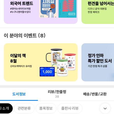
이 분야의 이벤트
8
리뷰/한줄평
도서정보
배송/반품/교환
38
자 소개
관련분류
품목정보
출판사 리뷰