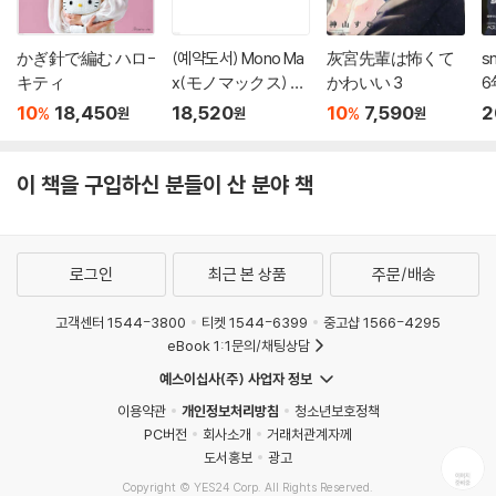
かぎ針で編む ハロ-
(예약도서) Mono Ma
灰宮先輩は怖くて
s
キティ
x(モノマックス) 20
かわいい 3
6
26年10月號
10
18,450
18,520
10
7,590
2
%
%
원
원
원
이 책을 구입하신 분들이 산 분야 책
로그인
최근 본 상품
주문/배송
고객센터 1544-3800
티켓 1544-6399
중고샵 1566-4295
eBook 1:1문의/채팅상담
예스이십사(주) 사업자 정보
이용약관
개인정보처리방침
청소년보호정책
PC버전
회사소개
거래처관계자께
도서홍보
광고
Copyright © YES24 Corp. All Rights Reserved.