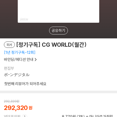
공유하기
[정기구독] CG WORLD(월간)
외서
1년 정기구독-12회
바인딩/에디션 안내
편집부
ボ-ンデジタル
첫번째 리뷰어가 되어주세요
292,320
원
292,320
YES포인트
8,770원 (3%)
마니아추가적립