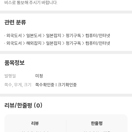
비스로 통보해 주시기 바랍니다.
관련 분류
외국도서
일본도서
일본잡지
정기구독
컴퓨터/인터넷
외국도서
해외잡지
일본잡지
정기구독
컴퓨터/인터넷
품목정보
발행일
미정
쪽수, 무게, 크기
쪽수확인중 | 크기확인중
리뷰/한줄평
0
리뷰
한줄평