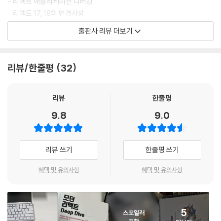
- 리액트 애플리케이션 디버깅
2.4 렌더링은 어떻게 일어나는가?
- 리액트 17, 18의 변경사항
__2.4.1 리액트의 렌더링이란?
- Next.js 12와 13
출판사 리뷰 더보기
__2.4.2 리액트의 렌더링이 일어나는 이유
- 리액트 기반 웹사이트 성능 분석과 보안 이슈
__2.4.3 리액트의 렌더링 프로세스
__2.4.4 렌더와 커밋
리뷰/한줄평
32
__2.4.5 일반적인 렌더링 시나리오 살펴보기
__2.4.6 정리
2.5 컴포넌트와 함수의 무거운 연산을 기억해 두는 메모이제이션
리뷰
한줄평
__2.5.1 주장 1: 섣부른 최적화는 독이다, 꼭 필요한 곳에만 메모이제이션
을 추가하자
9.8
9.0
__2.5.2 주장 2: 렌더링 과정의 비용은 비싸다, 모조리 메모이제이션해 버
리자
__2.5.3 결론 및 정리
리뷰 쓰기
한줄평 쓰기
혜택 및 유의사항
혜택 및 유의사항
03장: 리액트 훅 깊게 살펴보기
3.1 리액트의 모든 훅 파헤치기
__3.1.1 useState
5
스포일러
__3.1.2 useEffect