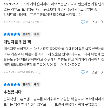
4.1 서버 사이드 렌더링이란?
ep dive와 구조와 거의 흡사하며, 리액트뿐만 아니라 현존하는 가장 인기
__4.1.1 싱글 페이지 애플리케이션의 세상
있는 리액트 프레임워크인 nextJS의 개념과 동작원리도 설명해줍니다.
__4.1.2 서버 사이드 렌더링이란?
리액트를 사용하는 프론트엔드에겐 필수라고 생각합니다.
__4.1.3 SPA와 SSR을 모두 알아야 하는 이유
a*******3
2024.12.29.
신고
0
댓글
0
__4.1.4 정리
4.2 서버 사이드 렌더링을 위한 리액트 API 살펴보기
종이책
구매
__4.2.1 renderToString
개발자를 위한 책
__4.2.2 renderToStaticMarkup
__4.2.3 renderToNodeStream
개발자로 살아간지는 약 5년정도 되어가는데요예전에 입문책을 샀었는데
__4.2.4 renderToStaticNodeStream
너무 기초고 다 아는내용이라 크게 도움은 안되더라구요그래서 이번에 좀
활용도 담은 책을 선택하려고 주위에서 추천도 받고 이리저리 검색해서 찾
__4.2.5 hydrate
게된 책입니다실무할때 도움이 많이 되는 거 같아 좋어요
__4.2.6 서버 사이드 렌더링 예제 프로젝트
__4.2.7 정리
z****3
2024.09.15.
신고
0
댓글
0
4.3 Next.js 톺아보기
__4.3.1 Next.js란?
종이책
구매
__4.3.2 Next.js 시작하기
추천합니다
__4.3.3 Data Fetching
본격적인 프론트엔드 공부를 하기위해서 구입한 책 입니다. 독학용이라기
__4.3.4 스타일 적용하기
보다는 약간 백과사전느낌으로 두고 보면서 활용하기위해 구입했습니다.
__4.3.5 _app.tsx 응용하기