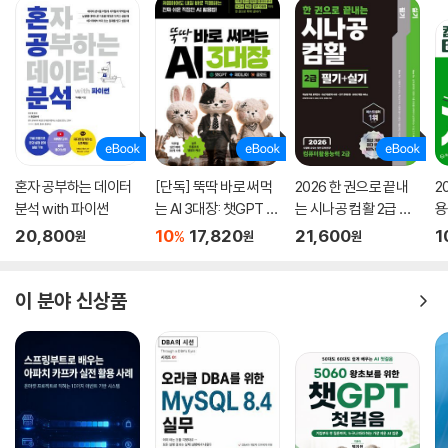
__8.2.4 사용자 정의 훅 테스트하기
__8.2.5 테스트를 작성하기에 앞서 고려해야 할 점
__8.2.6 그 밖에 해볼 만한 여러 가지 테스트
__8.2.7 정리
09장: 모던 리액트 개발 도구로 개발 및 배포 환경 구축하기
9.1 Next.js로 리액트 개발 환경 구축하기
혼자 공부하는 데이터
[단독] 뚝딱 바로 써먹
2026 한 권으로 끝내
2
__9.1.1 create-next-app 없이 하나씩 구축하기
분석 with 파이썬
는 AI 3대장: 챗GPT ·
는 시나공 컴활 2급 필
용
__9.1.2 tsconfig.json 작성하기
제미나이 · 클로드
기+실기
문
20,800
10
17,820
21,600
1
%
원
원
원
__9.1.3 next.config.js 작성하기
__9.1.4 ESLint와 Prettier 설정하기
이 분야 신상품
__9.1.5 스타일 설정하기
__9.1.6 애플리케이션 코드 작성
__9.1.7 정리
9.2 깃허브 100% 활용하기
__9.2.1 깃허브 액션으로 CI 환경 구축하기
__9.2.2 직접 작성하지 않고 유용한 액션과 깃허브 앱 가져다 쓰기
__9.2.3 깃허브 Dependabot으로 보안 취약점 해결하기