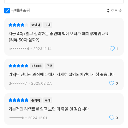
6.2 리액트 개발 도구 설치
구매한줄평
추천순
6.3 리액트 개발 도구 활용하기
__6.3.1 컴포넌트
종이책
구매
__6.3.2 프로파일러
지금 40p 읽고 정리하는 중인데 책에 오타가 왜이렇게 많나요...
6.4 정리
(리뷰 50자 실화?)
07장: 크롬 개발자 도구를 활용한 애플리케이션 분석
c********4
2023.11.14.
1
7.1 크롬 개발자 도구란?
eBook
구매
7.2 요소 탭
리액트 렌더링 과정에 대해서 자세히 설명되어있어서 참 좋습니다.
__7.2.1 요소 화면
__7.2.2 요소 정보
d*******7
2025.02.27.
0
7.3 소스 탭
7.4 네트워크 탭
종이책
구매
7.5 메모리 탭
기본적인 리액트를 알고 보면 더 좋을 것 같습니다
__7.5.1 자바스크립트 인스턴스 VM 선택
__7.5.2 힙 스냅샷
r******k
2024.12.01.
0
__7.5.3 타임라인 할당 계측