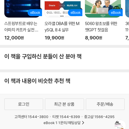
__9.2.4 정리
9.3 리액트 애플리케이션 배포하기
__9.3.1 Netlify
스프링부트로 배우는
오라클 DBA를 위한 M
5060 왕초보를 위한
3
__9.3.2 Vercel
아파치 카프카 실전 활
ySQL 8.4 실무
챗GPT 첫걸음
1
__9.3.3 DigitalOcean
용 사례
기
12,000
19,900
8,900
7
원
원
원
__9.3.4 정리
9.4 리액트 애플리케이션 도커라이즈하기
__9.4.1 리액트 앱을 도커라이즈하는 방법
이 책을 구입하신 분들이 산 분야 책
__9.4.2 도커로 만든 이미지 배포하기
__9.4.3 정리
이 책과 내용이 비슷한 추천 책
10장: 리액트 17과 18의 변경 사항 살펴보기
10.1 리액트 17 버전 살펴보기
__10.1.1 리액트의 점진적인 업그레이드
로그인
최근 본 상품
주문/배송
__10.1.2 이벤트 위임 방식의 변경
고객센터 1544-3800
티켓 1544-6399
중고샵 1566-4295
__10.1.3 import React from ‘reac’가 더 이상 필요 없다: 새로운 JSX
eBook 1:1문의/채팅상담
transform