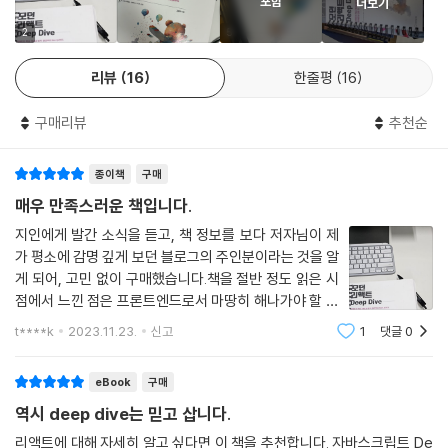
포함
더보기
__3.1.3 useMemo
2
5
__3.1.4 useCallback
__3.1.5 useRef
리뷰
16
한줄평
16
__3.1.6 useContext
__3.1.7 useReducer
구매리뷰
추천순
__3.1.8 useImperativeHandle
__3.1.9 useLayoutEffect
종이책
구매
__3.1.10 useDebugValue
매우 만족스러운 책입니다.
__3.1.11 훅의 규칙
지인에게 발간 소식을 듣고, 책 정보를 보다 저자님이 제
__3.1.12 정리
가 평소에 감명 깊게 보던 블로그의 주인분이라는 것을 알
3.2 사용자 정의 훅과 고차 컴포넌트 중 무엇을 써야 할까?
게 되어, 고민 없이 구매했습니다.책을 절반 정도 읽은 시
__3.2.1 사용자 정의 훅
점에서 느낀 점은 프론트엔드로서 마땅히 해나가야 할 것
__3.2.2 고차 컴포넌트
들부터 공식문서나 구글링으로 얻기 힘든 기본 동작을 기
t****k
2023.11.23.
신고
1
댓글
0
__3.2.3 사용자 정의 훅과 고차 컴포넌트 중 무엇을 써야 할까?
반으로 한 리액트, 넥스트 설명으로 라이브러리를 더 깊게
__3.2.4 정리
이해할 수 있었으며 동료들과 이야기 나
eBook
구매
04장: 서버 사이드 렌더링
역시 deep dive는 믿고 삽니다.
리액트에 대해 자세히 알고 싶다면 이 책을 추천합니다. 자바스크립트 De