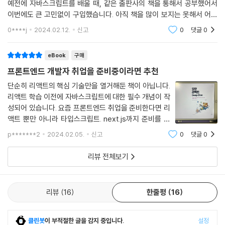
예전에 자바스크립트를 배울 때, 같은 출판사의 책을 통해서 공부했어서
__4.3.6 next.config.js 살펴보기
이번에도 큰 고민없이 구입했습니다. 아직 책을 많이 보지는 못해서 어떤
__4.3.7 정리
지 확실하게 말 할수는 없지만, 표지도 귀엽고, 공부라기도 좋을 것 같습니
0****j
2024.02.12.
신고
0
댓글
0
다.
05장: 리액트와 상태 관리 라이브러리
eBook
구매
5.1 상태 관리는 왜 필요한가?
프론트엔드 개발자 취업을 준비중이라면 추천
__5.1.1 리액트 상태 관리의 역사
단순히 리액트의 핵심 기술만을 열거해둔 책이 아닙니다.
__5.1.2 정리
리액트 학습 이전에 자바스크립트에 대한 필수 개념이 작
5.2 리액트 훅으로 시작하는 상태 관리
성되어 있습니다. 요즘 프론트엔드 취업을 준비한다면 리
__5.2.1 가장 기본적인 방법: useState와 useReducer
액트 뿐만 아니라 타입스크립트. next.js까지 준비를 하
__5.2.2 지역 상태의 한계를 벗어나보자: useState의 상태를 바깥으로
는데, 이 책에서도 마찬가지로 다루고 있어 구매했습니다.
p*******2
2024.02.05.
신고
0
댓글
0
분리하기
각 챕터마다 농도 진하게 내용이 작성되어 있어 재미있게
공부하고 있습니다.
__5.2.3 useState와 Context를 동시에 사용해 보기
리뷰 전체보기
__5.2.4 상태 관리 라이브러리 Recoil, Jotai, Zustand 살펴보기
__5.2.5 정리
리뷰
16
한줄평
16
06장: 리액트 개발 도구로 디버깅하기
클린봇
이 부적절한 글을 감지 중입니다.
설정
6.1 리액트 개발 도구란?