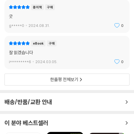
__7.5.4 할당 샘플링
종이책
구매
7.6 Next.js 환경 디버깅하기
굿
__7.6.1 Next.js 프로젝트를 디버그 모드로 실행하기
__7.6.2 Next.js 서버에 트래픽 유입시키기
g*****0
2024.08.31.
0
__7.6.3 Next.js의 메모리 누수 지점 확인하기
7.7 정리
eBook
구매
08장: 좋은 리액트 코드 작성을 위한 환경 구축하기
잘 읽겠습니다
i*********6
2024.03.05.
0
8.1 ESLint를 활용한 정적 코드 분석
__8.1.1 ESLint 살펴보기
한줄평 전체보기
__8.1.2 eslint-plugin과 eslint-config
__8.1.3 나만의 ESLint 규칙 만들기
__8.1.4 주의할 점
배송/반품/교환 안내
__8.1.5 정리
8.2 리액트 팀이 권장하는 리액트 테스트 라이브러리
__8.2.1 React Testing Library란?
이 분야 베스트셀러
__8.2.2 자바스크립트 테스트의 기초
__8.2.3 리액트 컴포넌트 테스트 코드 작성하기