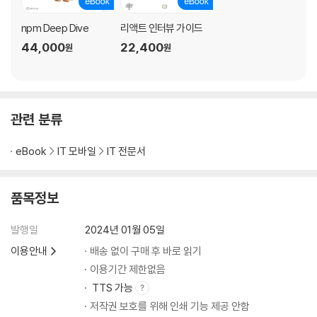
__1.4.5 정리
npm Deep Dive
리액트 인터뷰 가이드
1.5 이벤트 루프와 비동기 통신의 이해
44,000
22,400
원
원
__1.5.1 싱글 스레드 자바스크립트
__1.5.2 이벤트 루프란?
__1.5.3 태스크 큐와 마이크로 태스크 큐
__1.5.4 정리
관련 분류
1.6 리액트에서 자주 사용하는 자바스크립트 문법
__1.6.1 구조 분해 할당
eBook
IT 모바일
IT 전문서
__1.6.2 전개 구문
__1.6.3 객체 초기자
__1.6.4 Array 프로토타입의 메서드: map, filter, reduce, forEach
품목정보
__1.6.5 삼항 조건 연산자
__1.6.6 정리
발행일
2024년 01월 05일
1.7 선택이 아닌 필수, 타입스크립트
이용안내
배송 없이 구매 후 바로 읽기
__1.7.1 타입스크립트란?
이용기간 제한없음
__1.7.2 리액트 코드를 효과적으로 작성하기 위한 타입스크립트 활용법
TTS 가능
__1.7.3 타입스크립트 전환 가이드
__1.7.4 정리
저작권 보호를 위해 인쇄 기능 제공 안함