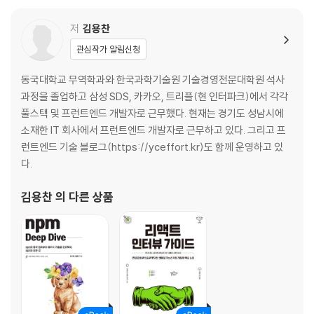
__1.1.2 값을 저장하는 방식의 차이
__1.1.3 자바스크립트의 또 다른 비교 공식, Object.is
저
김용찬
__1.1.4 리액트에서의 동등 비교
관심작가 알림신청
__1.1.5 정리
1.2 함수
동국대학교 무역학과와 한국과학기술원 기술경영전문대학원 석사
__1.2.1 함수란 무엇인가?
과정을 졸업하고 삼성 SDS, 카카오, 트리플(현 인터파크)에서 각각
__1.2.2 함수를 정의하는 4가지 방법
풀스택 및 프런트엔드 개발자로 근무했다. 현재는 경기도 성남시에
__1.2.3 다양한 함수 살펴보기
소재한 IT 회사에서 프런트엔드 개발자로 근무하고 있다. 그리고 프
__1.2.4 함수를 만들 때 주의해야 할 사항
런트엔드 기술 블로그(https://yceffort.kr)도 함께 운영하고 있
__1.2.5 정리
다.
1.3 클래스
__1.3.1 클래스란 무엇인가?
김용찬
의 다른 상품
__1.3.2 클래스와 함수의 관계
__1.3.3 정리
1.4 클로저
__1.4.1 클로저의 정의
__1.4.2 변수의 유효 범위, 스코프
__1.4.3 클로저의 활용
__1.4.4 주의할 점