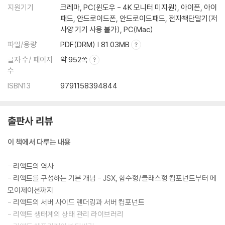
지원기기
크레마, PC(윈도우 - 4K 모니터 미지원), 아이폰, 아이
02장: 리액트 핵심 요소 깊게 살펴보기
패드, 안드로이드폰, 안드로이드패드, 전자책단말기(저
사양 기기 사용 불가), PC(Mac)
2.1 JSX란?
파일/용량
PDF(DRM) | 81.03MB
__2.1.1 JSX의 정의
글자 수/ 페이지
약 952쪽
__2.1.2 JSX 예제
수
__2.1.3 JSX는 어떻게 자바스크립트에서 변환될까?
ISBN13
9791158394844
__2.1.4 정리
2.2 가상 DOM과 리액트 파이버
__2.2.1 DOM과 브라우저 렌더링 과정
출판사 리뷰
__2.2.2 가상 DOM의 탄생 배경
__2.2.3 가상 DOM을 위한 아키텍처, 리액트 파이버
이 책에서 다루는 내용
__2.2.4 파이버와 가상 DOM
__2.2.5 정리
- 리액트의 역사
2.3 클래스형 컴포넌트와 함수형 컴포넌트
- 리액트를 구성하는 기본 개념 - JSX, 함수형/클래스형 컴포넌트부터 메
__2.3.1 클래스형 컴포넌트
모이제이션까지
__2.3.2 함수형 컴포넌트
- 리액트의 서버 사이드 렌더링과 서버 컴포넌트
__2.3.3 함수형 컴포넌트 vs. 클래스형 컴포넌트
- 리액트 생태계의 상태 관리 라이브러리
__2.3.4 정리