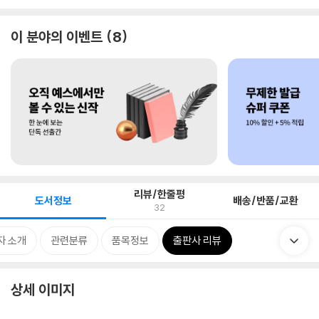
이 분야의 이벤트
8
리뷰/한줄평
도서정보
배송/반품/교환
32
자 소개
관련분류
품목정보
출판사 리뷰
상세 이미지