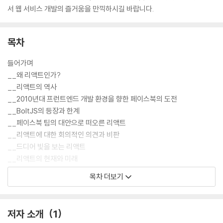
서 웹 서비스 개발의 즐거움을 만끽하시길 바랍니다.
목차
들어가며
__왜 리액트인가?
__리액트의 역사
__2010년대 프런트엔드 개발 환경을 향한 페이스북의 도전
__BoltJS의 등장과 한계
__페이스북 팀의 대안으로 떠오른 리액트
__리액트에 대한 회의적인 의견과 비판
__드디어 빛을 보는 리액트
__리액트의 현재와 미래
목차 더보기
01장: 리액트 개발을 위해 꼭 알아야 할 자바스크립트
1.1 자바스크립트의 동등 비교
저자 소개
1
__1.1.1 자바스크립트의 데이터 타입