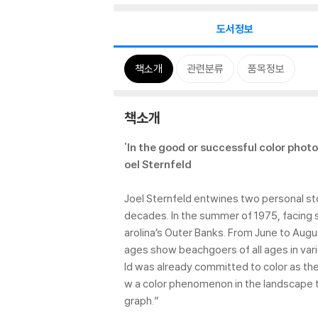
도서정보
책소개
관련분류
품목정보
책소개
'In the good or successful color photo
oel Sternfeld
Joel Sternfeld entwines two personal stor
decades. In the summer of 1975, facing su
arolina’s Outer Banks. From June to Augu
ages show beachgoers of all ages in vario
ld was already committed to color as the
w a color phenomenon in the landscape t
graph.”