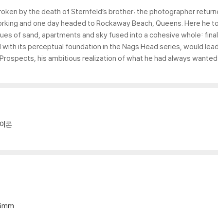
broken by the death of Sternfeld’s brother; the photographer retur
rking and one day headed to Rockaway Beach, Queens. Here he took 
es of sand, apartments and sky fused into a cohesive whole: fina
 with its perceptual foundation in the Nags Head series, would lead,
rospects, his ambitious realization of what he had always wanted
/이론
16mm