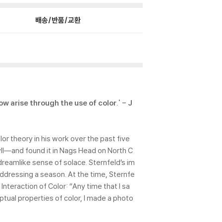
배송/반품/교환
w arise through the use of color.' - J
or theory in his work over the past five
dyll―and found it in Nags Head on North C
dreamlike sense of solace. Sternfeld’s im
 addressing a season. At the time, Sternfe
nteraction of Color: “Any time that I sa
ual properties of color, I made a photo