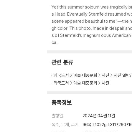
Yet this summer sojourn was tragically 
s Head. Eventually Sternfeld resumed wo
scene appeared beautiful to me”―the hu
gh color. This photo, made in despair and
s of Sternfeld’s magnum opus American P
ca.
관련 분류
외국도서
예술 대중문화
사진
사진 일반
외국도서
예술 대중문화
사진
품목정보
발행일
2024년 04월 11일
쪽수, 무게, 크기
96쪽 | 1022g | 311*260*