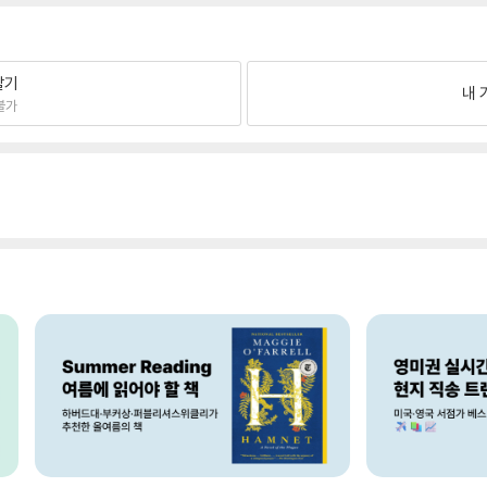
팔기
내 
불가