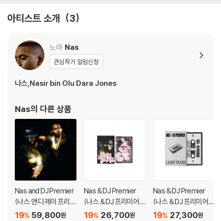
아티스트 소개
3
노래
Nas
관심작가 알림신청
나스,Nasir bin Olu Dara Jones
Nas
의 다른 상품
Nas and DJ Premier
Nas & DJ Premier
Nas & DJ Premier
(나스 앤 디제이 프리미
(나스 & DJ 프리미어)
(나스 & DJ 프리미어)
어) - Light-Years [2
- Light-Years [카세
- Light - Years [카세
19
59,800
19
26,700
19
27,300
%
%
%
원
원
원