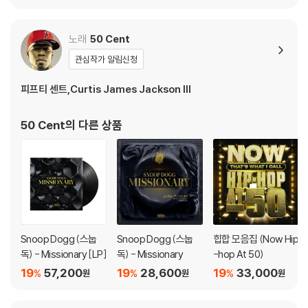
LP]
트테이프]
트테이프]
노래
50 Cent
관심작가 알림신청
피프티 센트,Curtis James Jackson III
50 Cent
의 다른 상품
Snoop Dogg (스눕
Snoop Dogg (스눕
힙합 모음집 (Now Hip
독) - Missionary [LP]
독) - Missionary
-hop At 50)
19
57,200
19
28,600
19
33,000
%
%
%
원
원
원