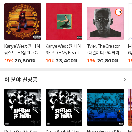
19
Kanye West (카니예
Kanye West (카니예
Tyler, The Creator
Ma
웨스트) - 1집 The Col
웨스트) - My Beautif
(타일러 더 크리에이
6집
lege Dropout
ul Dark Twisted Fant
터) - 5집 Igor
19
20,800
19
23,400
19
20,800
1
%
%
%
원
원
원
asy
이 분야 신상품
De La Soul (델 라 소
De La Soul (델 라 소
Nipsey Hussle & Bin
M