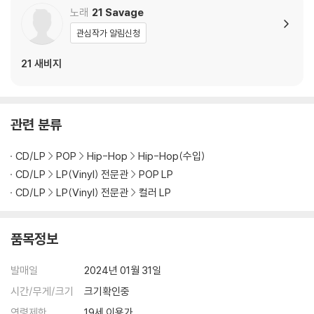
노래
21 Savage
관심작가 알림신청
21 새비지
관련 분류
CD/LP
POP
Hip-Hop
Hip-Hop(수입)
CD/LP
LP(Vinyl) 전문관
POP LP
CD/LP
LP(Vinyl) 전문관
컬러 LP
품목정보
발매일
2024년 01월 31일
시간/무게/크기
크기확인중
연령제한
19세 이용가