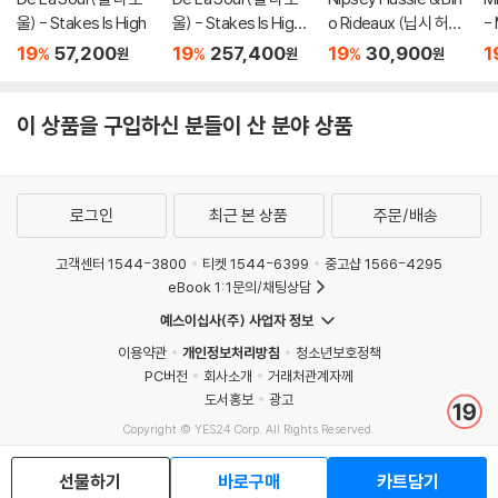
울) - Stakes Is High
울) - Stakes Is High
o Rideaux (닙시 허슬
-
[컬러 4LP]
& 비노 리도) - Prolific
19
57,200
19
257,400
19
30,900
1
%
%
%
원
원
원
이 상품을 구입하신 분들이 산 분야 상품
로그인
최근 본 상품
주문/배송
고객센터 1544-3800
티켓 1544-6399
중고샵 1566-4295
eBook 1:1문의/채팅상담
예스이십사(주) 사업자 정보
이용약관
개인정보처리방침
청소년보호정책
PC버전
회사소개
거래처관계자께
도서홍보
광고
Copyright © YES24 Corp. All Rights Reserved.
MATOM15
선물하기
바로구매
카트담기