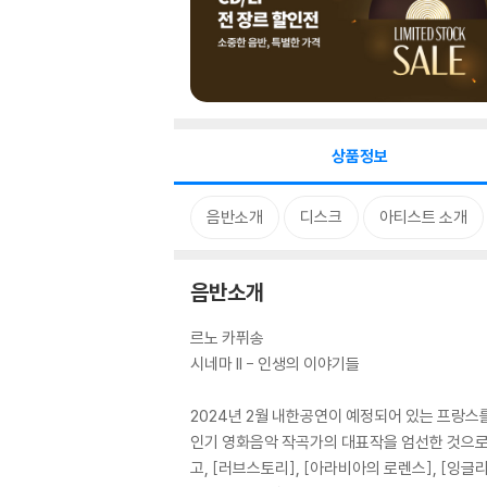
상품정보
음반소개
디스크
아티스트 소개
음반소개
르노 카퓌송
시네마 II - 인생의 이야기들
2024년 2월 내한공연이 예정되어 있는 프랑스
인기 영화음악 작곡가의 대표작을 엄선한 것으로, 
고, [러브스토리], [아라비아의 로렌스], [잉