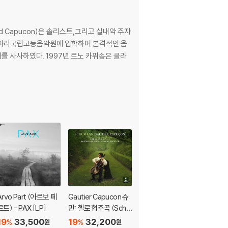
 Capucon)은 솔리스트,그리고 실내악 주자
때부터 파리국립고등음악원에 입학하며 본격적인 음
를 사사하였다. 1997년 르노 카퓌송은 클라
Arvo Part (아르보 페
Gautier Capucon 슈
Renaud Capucon 시
르트) - PAX [LP]
만: 첼로 협주곡 (Schu
벨리우스 / 바버: 바이
mann: Cello Concert
올린 협주곡 (Sibelius
19
33,500
19
32,200
19
21,500
%
%
%
원
원
원