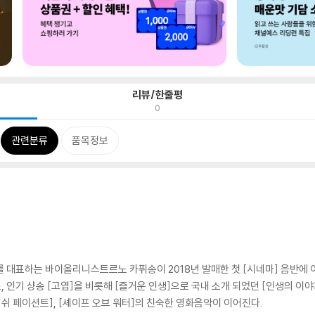
리뷰/한줄평
0
관련분류
품목정보
를 대표하는 바이올리니스트르노 카퓌송이 2018년 발매한 첫 [시네마] 음반에 
인기 샹송 [고엽]을 비롯해 [즐거운 인생]으로 국내 소개 되었던 [인생의 이야
글리쉬 페이션트], [셰이프 오브 워터]의 친숙한 영화음악이 이어진다.