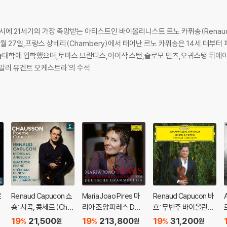
시에 21세기의 가장 촉망받는 아티스트인 바이올리니스트 르노 카퓌송(Renaud
년 1월 27일,프랑스 샹베리(Chambery)에서 태어난 르노 카퓌송은 14세 
예술대학에 입학했으며,토마스 브란디스,아이작 스턴,슐로모 민츠,오귀스탱 뒤메이
 말러 유겐트 오케스트라'의 수석
르
Renaud Capucon 쇼
Maria Joao Pires 마
Renaud Capucon 바
숑: 시곡, 콩세르 (Cha
리아 조앙 피레스 DG
흐: 무반주 바이올린을
usson: Poeme Conc
녹음 전집 (Complete
위한 소나타와 파르티
19
21,500
19
213,800
19
31,200
%
%
%
원
원
원