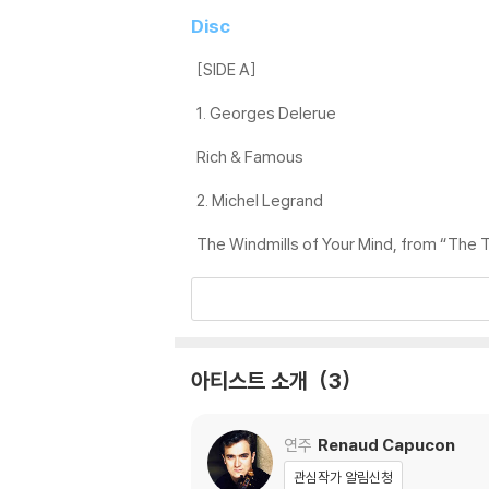
재생이 불안정한 경우 스태빌라이저를 사용하시면
Disc
2) 재생 음역의 왜곡을 최소화 하고 반복 재생
는 전용 제품 등을 이용하여 센터 홀을 조정하시
[SIDE A]
3) 디스크에 미세한 잔 흠집이 남아있거나 인쇄
1. Georges Delerue
가능합니다
Rich & Famous
※ 컬러 디스크
아래에 해당하는 경우는 불량이 아니므로 개봉 
2. Michel Legrand
1) 컬러 디스크는 웹 이미지와 실제 색상이 차이가
The Windmills of Your Mind, from “The 
2) 컬러 디스크의 특성상 제작 공정시 앨범마다
3) 컬러 디스크는 제작 과정에서 다른 색상 염료
※ 반품/교환 안내
1) 불량으로 인한 반품/교환 요청 시에는 불량 
아티스트 소개
3
관련 사진과 동영상 및 재생 기기 모델명을 첨부
2) LP는 잦은 배송 과정에서 재킷에 손상이 
연주
Renaud Capucon
관심작가 알림신청