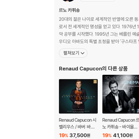
르노 카퓌송
20대의 젊은 나이로 세계적인 반열에 오른 동
로서 전 세계적인 명성을 얻고 있다. 1976
악 공부를 시작했다. 1995년 그는 베를린 
우디오 아바도의 특별 초청을 받아 '구스타프
펼쳐보기
Renaud Capucon
의 다른 상품
Renaud Capucon 시
Renaud Capucon 
벨리우스 / 바버: 바이
노 카퓌송 - 바이올린
올린 협주곡 (Sibelius
으로 연주한 영화음악
19
37,500
19
41,100
%
%
원
원