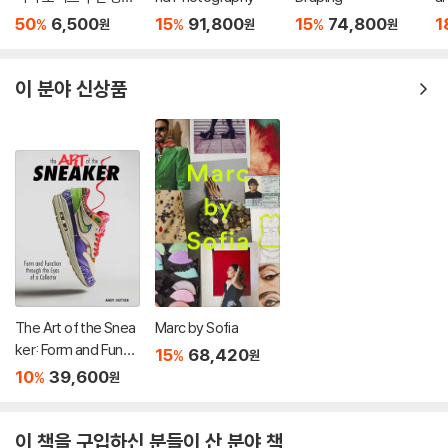
'원더' 원작 소설
D
50
6,500
15
91,800
15
74,800
1
%
%
%
원
원
원
이 분야 신상품
The Art of the Snea
Marc by Sofia
ker: Form and Functi
15
68,420
%
원
on Through the Len
10
39,600
%
원
s of a Collector
이 책을 구입하신 분들이 산 분야 책