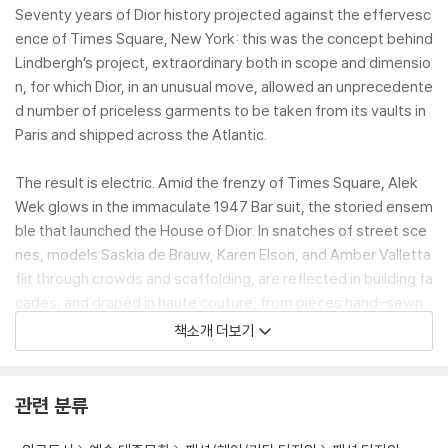
Seventy years of Dior history projected against the effervesc
ence of Times Square, New York: this was the concept behind
Lindbergh’s project, extraordinary both in scope and dimensio
n, for which Dior, in an unusual move, allowed an unprecedente
d number of priceless garments to be taken from its vaults in
Paris and shipped across the Atlantic.
The result is electric. Amid the frenzy of Times Square, Alek
Wek glows in the immaculate 1947 Bar suit, the storied ensem
ble that launched the House of Dior. In snatches of street sce
nes, models Saskia de Brauw, Karen Elson, and Amber Valletta
flit through crowds and scaffolding, are reflected in building fa
cades, and draped in haute couture, from pieces hand-sewn
by Christian Dior to more recent designs by Maria Grazia Chiur
책소개 더보기
i. Lindbergh’s trademark monochrome and color photographs
masterfully highlight the intricacies, silhouettes, and textures
of each garment.
관련 분류
Lindbergh himself is present in every aspect of this publicatio