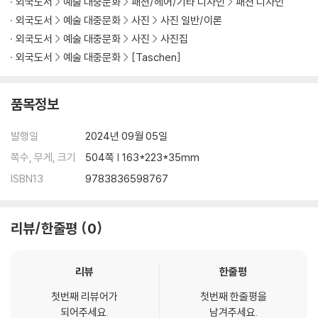
외국도서
예술 대중문화
패션/헤어/기타 디자인
패션 디자인
n designed by his long-time collaborator and friend Juan Gatti.
외국도서
예술 대중문화
사진
사진 일반/이론
This volume features 165 never-before-published images fro
외국도서
예술 대중문화
사진
사진집
m the shoot, including an introduction by Martin Harrison, and
외국도서
예술 대중문화
[Taschen]
pays homage to Lindbergh’s profound relationship with the Pa
risian House by curating more than 100 of his photographs of
Dior creations, from haute couture to ready-to-wear, men’s a
품목정보
nd women’s, originally published in some of the world’s most p
restigious magazines such as Vogue and Harper’s Bazaar. A br
발행일
2024년 09월 05일
eathtaking tribute to two pillars of fashion and photography a
쪽수, 무게, 크기
504쪽 | 163*223*35mm
nd their timeless collaborations.
ISBN13
9783836598767
리뷰/한줄평
0
리뷰
한줄평
첫번째 리뷰어가
첫번째 한줄평을
되어주세요.
남겨주세요.