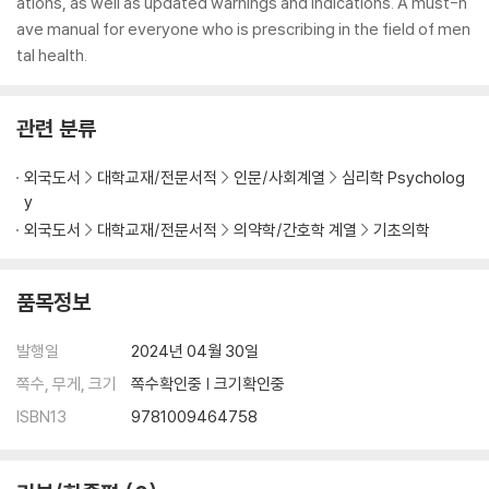
ations, as well as updated warnings and indications. A must-h
ave manual for everyone who is prescribing in the field of men
tal health.
관련 분류
외국도서
대학교재/전문서적
인문/사회계열
심리학 Psycholog
y
외국도서
대학교재/전문서적
의약학/간호학 계열
기초의학
품목정보
발행일
2024년 04월 30일
쪽수, 무게, 크기
쪽수확인중 | 크기확인중
ISBN13
9781009464758