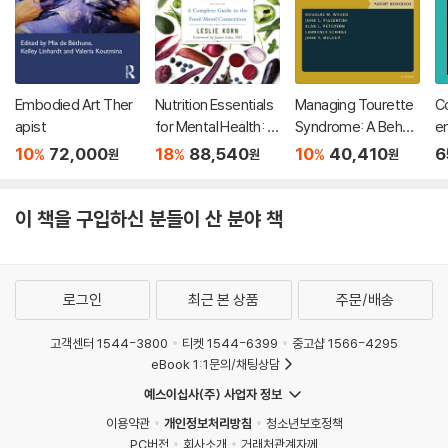
Embodied Art Ther
Nutrition Essentials
Managing Tourette
C
apist
for Mental Health: A
Syndrome: A Behavi
en
Complete Guide to
oral Intervention for
10
72,000
18
88,540
10
40,410
6
%
%
%
원
원
원
the Food-Mood Co
Children and Adults
nnection
Parent Workbook
이 책을 구입하신 분들이 산 분야 책
로그인
최근 본 상품
주문/배송
고객센터 1544-3800
티켓 1544-6399
중고샵 1566-4295
eBook 1:1문의/채팅상담
예스이십사(주) 사업자 정보
이용약관
개인정보처리방침
청소년보호정책
PC버전
회사소개
거래처관계자께