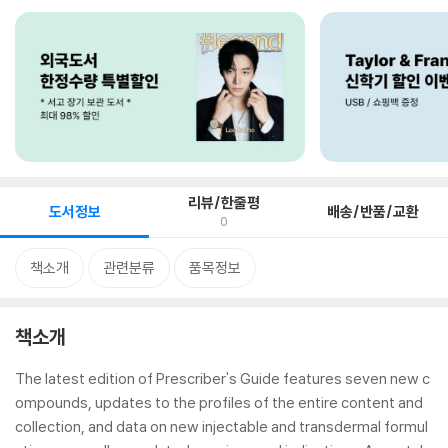
리뷰/한줄평
도서정보
배송/반품/교환
0
책소개
관련분류
품목정보
책소개
The latest edition of Prescriber's Guide features seven new c
ompounds, updates to the profiles of the entire content and
collection, and data on new injectable and transdermal formul