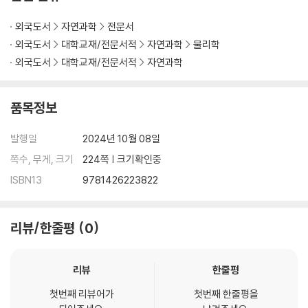
외국도서
자연과학
전문서
외국도서
대학교재/전문서적
자연과학
물리학
외국도서
대학교재/전문서적
자연과학
품목정보
발행일
2024년 10월 08일
쪽수, 무게, 크기
224쪽 | 크기확인중
ISBN13
9781426223822
리뷰/한줄평
0
리뷰
한줄평
첫번째 리뷰어가
첫번째 한줄평을