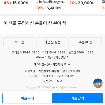
d to Ace Biology in
0t
46
15,900
20
20,000
%
%
원
원
One Big Fat Notebo
io
35
15,400
3
%
원
ok
이 책을 구입하신 분들이 산 분야 책
로그인
최근 본 상품
주문/배송
고객센터 1544-3800
티켓 1544-6399
중고샵 1566-4295
eBook 1:1문의/채팅상담
예스이십사(주) 사업자 정보
이용약관
개인정보처리방침
청소년보호정책
PC버전
회사소개
거래처관계자께
도서홍보
광고
Copyright © YES24 Corp. All Rights Reserved.
MATOM7
바로구매
카트담기