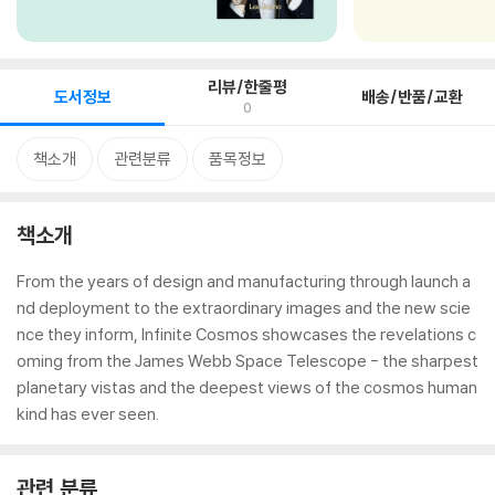
리뷰/한줄평
도서정보
배송/반품/교환
0
책소개
관련분류
품목정보
책소개
From the years of design and manufacturing through launch a
nd deployment to the extraordinary images and the new scie
nce they inform, Infinite Cosmos showcases the revelations c
oming from the James Webb Space Telescope - the sharpest
planetary vistas and the deepest views of the cosmos human
kind has ever seen.
관련 분류