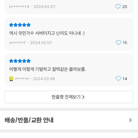
아이유의 섬세한 보컬 테크닉과 레인지 넓은 멜로디의 조화, 멈추지 않고
h*******4
2024.02.07.
20
달려가는 고조를 따라가다 보면 어느새 맨 끝에 다다라 아이유의 마지막
숨 한 마디까지 집중하게 될 것이다.
역시 국민가수 서버터지고 난리도 아니네 :)
5. 관객이 될게 (I stan U)
m*****7
2024.02.07.
15
‘당신의 열렬한 관객이 되겠다’는 말은 아마 지금의 내가 타인에게 할 수 있
는 가장 로맨틱한 표현일 것이다. 내게 있어 관객의 의미가 그렇다.
어떻게 이렇게 기발하고 찰떡같은 콜라보를..
긴 공연이 끝날 때까지 지친 기색 없이 눈을 반짝이며 나의 음악과 말들에
i*****n
2024.02.08.
14
동의해 준 그들에게 꼭 그만큼의 사랑을 성실히 갚고 싶다. 당신들의 인생
에도 꼭 그만큼의 응원이 되어주고 싶다. 우리가 나눈 것들의 의미를 지키
기 위해 또박또박 더 열심히 살고 싶다. 고맙다는 말은 너무나 모자라다. 사
한줄평 전체보기
랑한다는 말도 충분치 않다.
마주 선 채 눈으로 목소리로 애정을 보내는,
당신의 관객이 되겠다. /
배송/반품/교환 안내
멜로디컬한 기타 리프와 산뜻한 보컬로 시작되는 도입부, 몽환적인 b파트