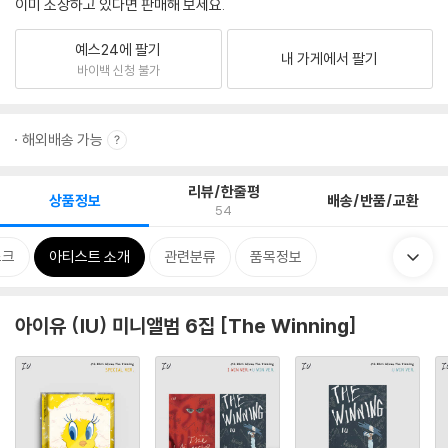
이미 소장하고 있다면 판매해 보세요.
예스24에 팔기
내 가게에서 팔기
바이백 신청 불가
해외배송 가능
리뷰/한줄평
상품정보
배송/반품/교환
54
스크
아티스트 소개
관련분류
품목정보
아이유 (IU) 미니앨범 6집 [The Winning]