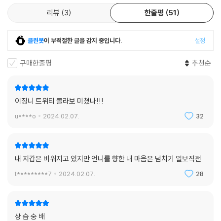
없다.
리뷰
3
한줄평
51
한 번도 나를 혼자 둔 적 없는 나의 부지런한 팬들에게.
어쩌면 타고나기를 악건성 타입인 내 마음속에 끝없이 사랑을 길러주어 고
맙다는 말을 하고 싶다.
클린봇
이 부적절한 글을 감지 중입니다.
설정
또, 어떤 이유에서인지는 여전히 모르겠지만 번번이 내 곁을 선택해 주어
구매한줄평
추천순
정말 고맙다는 말도.
당신들이 내게 그래주었듯 나도 당신들의 떠오름과 저묾의 순간에 함께하
는 사람이고 싶다.
그 옆에서 “무섭지 않아. 우리 제일 근사하게 저물자.”라고 말해주는 사람
이징니 트위티 콜라보 미쳤나!!!
이고 싶다. /
u****o
2024.02.07.
32
미니멀하고 빈티지한 피아노 인트로로 운을 띄워 맥시멈한 아웃트로에 이
르기까지 기승전결이 확실한 발라드 곡으로 ‘비밀’, ‘이름에게’, ‘Love poe
내 지갑은 비워지고 있지만 언니를 향한 내 마음은 넘치기 일보직전
m', ’아이와 나의 바다‘등 팬들에게 큰 사랑을 받아온 아이유의 대곡 발라
드 시리즈를 이어간다. 후반부로 갈수록 전투하듯 휘몰아치는 보컬과 화려
t*********7
2024.02.07.
28
한 심포니를 연상시키는 악기 구성들이 감정을 극대화한다.
마치 하늘을 유영하는 듯한 리듬과 그 위에 쌓이는 하모니 테마들이 8분의
6박자의 매력을 높이고, 넓게 펼쳐져 전체 사운드를 온화하게 감싸주는 스
상 습 숭 배
트링은 곡의 너비와 깊이감을 더한다.