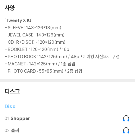
사양
내가 쇼퍼로서 카트에 담은 것들은 2022년 ‘The Golden Hour : 오렌지
태양 아래’ 공연에서 마주했던 감정과 순간들이다. 나는 그 공연에서 나로
'Tweety X IU'
서는 다소 낯선 결의 욕망들을 강하게 느꼈다.
- SLEEVE : 143*126*18(mm)
일에 있어 약간의 번아웃을 느끼던 와중에 마주한 그 이틀간의 공연은 미
- JEWEL CASE : 143*126(mm)
리 준비 중이었던 이 앨범의 주제와 분위기, 그리고 그것에 임하는 나의 에
- CD-R (DISC1) : 120*120(mm)
너지 자체를 싸그리 뒤집어 놓았다. 쉽고 편한 것은 잠시 뒤로 하고 다시 한
- BOOKLET : 120*120(mm) / 16p
번 쏟아내듯 도전하고 싶어졌다. 번아웃이라는 걸 인정하지 못한 채 같은
- PHOTO BOOK : 142*125(mm) / 48p *메이킹 사진으로 구성
자리를 빙빙 돌며 차일피일 앨범의 마무리를 미루던 내 머릿속을 명료하게
- MAGNET : 142*125(mm) / 1종 삽입
정리해 준 것은 그 더운 밤의 관객들이었다.
- PHOTO CARD : 55*85(mm) / 2종 삽입
수만 명의 소리가 한 사람의 목소리처럼 또렷이 내 안에 들어와 새로운 욕
심들을 깨웠다. 그로 인해 내가 느꼈던 용기와 벅참을 이 곡에 욱여 담았다.
디스크
이번에는 내 목소리가 이 곡을 듣는 이들에게 ‘자신이 원하는 것에 확신을
가질 용기’가 되길 바란다. /
Disc
강렬한 사운드의 Electro-Pop Rock 트랙.
01
Shopper
시원한 기타 사운드를 기반으로 다양한 transition들이 쉴 새 없이 귀를
자극한다.
02
홀씨