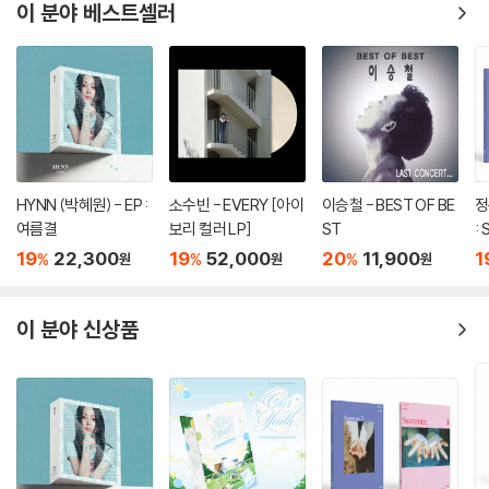
를 지나 함께 호흡하는 후렴구, 어린아이처럼 뛰어노는 브릿지를 지나 마
이 분야 베스트셀러
지막 클라이맥스까지 3분 동안 쉴 틈 없이 다이내믹하게 몰아치는 이 곡은
아이유의 콘서트를 한 곡에 넣어놓은 느낌이다.
일렉 기타와 스트링이 적절한 조화를 이루며 곡을 전체적인 Pop rock 사
운드로 이끌어 나간다. 가수, 관객, 밴드. 공연장의 모두가 서로의 관객이
되어주며 가슴 벅차게 호흡할 수 있는 곡이다.
HYNN (박혜원) - EP :
소수빈 - EVERY [아이
이승철 - BEST OF BE
정
여름결
보리 컬러 LP]
ST
: 
T
19
22,300
19
52,000
20
11,900
1
%
%
%
원
원
원
이 분야 신상품