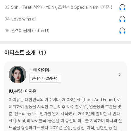
아이유의 보컬은 곡 내내 절제와 발산을 반복하며 머릿속에서 탄산이 터지
03
Shh.. (Feat. 혜인(HYEIN), 조원선 & Special Narr. 패티김)
는 듯한 재미를 선사한다.
곡 중간중간 재기발랄하게 가미된 FX 소스들이 마치 마켓에서 쇼핑을 하
04
Love wins all
는 듯한 신나는 기분을 더한다.
05
관객이 될게 (I stan U)
2. 홀씨
아티스트 소개
1
20대에 처음으로 직접 프로듀싱한 앨범 ‘CHAT-SHIRE’에서 나는 내 나
이를 한 떨기 꽃으로 비유했다.
노래
아이유
화려한 꽃이든 잔꽃이든. 그때는 내가 때 되면 만개할 꽃이라고 믿었다.
세상 모두가 꽃이 될 이유도, 꽃이 될 필요도 없다는 것을 깨달은 30대의
관심작가 알림신청
나는 하늘에 홀홀히 나부끼는 홀씨로 살고자 한다. 지치지 않는 쇼핑객처
IU,본명 : 이지은
럼 목적지 없이 휘적휘적 구경하고 떠돌며, 내 세상 곳곳에 진열된 다양한
선택지들을 카트에 넣고 싶다. /
아이유는 대한민국의 가수이다. 2008년 EP [Lost And Found]로
데뷔하여 활동을 시작한 그는 이후 '마쉬멜로우', 임슬옹과 호흡을 맞
Hip-Hop/R&B 기반의 독특한 구성을 지닌 트랙.
춘 '잔소리' 등으로 인기를 얻기 시작했고, 2010년에 발표한 세 번째
묵직한 Drum & Bass 위에서 아이유의 목소리는 때로는 R&B singer의
EP [Real]의 타이틀곡 '좋은날'이 종전의 히트를 기록하며 하나의 신
유연함, 때로는 자신감 넘치는 Rapper의 여유로움, 때로는 동요를 부르
드롬을 형성하기도 했다. 2011년 윤상, 김광진, 이적, 김현철 등 선배