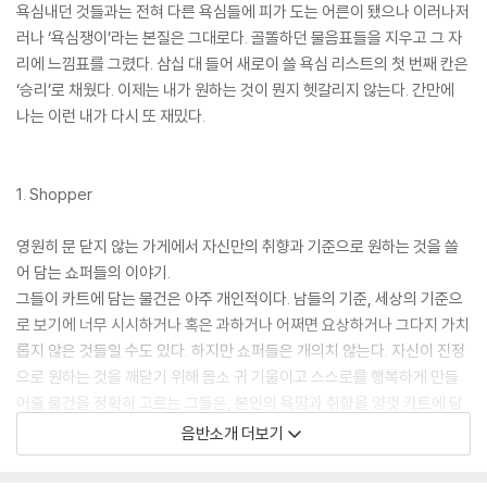
욕심내던 것들과는 전혀 다른 욕심들에 피가 도는 어른이 됐으나 이러나저
러나 ‘욕심쟁이’라는 본질은 그대로다. 골똘하던 물음표들을 지우고 그 자
리에 느낌표를 그렸다. 삼십 대 들어 새로이 쓸 욕심 리스트의 첫 번째 칸은
‘승리’로 채웠다. 이제는 내가 원하는 것이 뭔지 헷갈리지 않는다. 간만에
나는 이런 내가 다시 또 재밌다.
1. Shopper
영원히 문 닫지 않는 가게에서 자신만의 취향과 기준으로 원하는 것을 쓸
어 담는 쇼퍼들의 이야기.
그들이 카트에 담는 물건은 아주 개인적이다. 남들의 기준, 세상의 기준으
로 보기에 너무 시시하거나 혹은 과하거나 어쩌면 요상하거나 그다지 가치
롭지 않은 것들일 수도 있다. 하지만 쇼퍼들은 개의치 않는다. 자신이 진정
으로 원하는 것을 깨닫기 위해 몸소 귀 기울이고 스스로를 행복하게 만들
어줄 물건을 정확히 고르는 그들은, 본인의 욕망과 취향을 양껏 카트에 담
으며 만족스러울 뿐이다.
음반소개 더보기
이 샵에서 본인 욕망의 가치에 대한 가격표는 오직 쇼퍼 본인이 단다. 그 선
택이 가치로운지 아닌지는 오롯이 그가 판단한다.