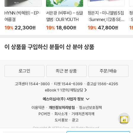
HYNN (박혜원) - EP :
서은광 (비투비) - 싱글
정은지 - 미니앨범 5집
정
여름결
앨범 : OUR YOUTH
: Summer, I [2종 SE
: 
T]
19
22,300
19
18,600
19
47,800
1
%
%
%
원
원
원
이 상품을 구입하신 분들이 산 분야 상품
로그인
최근 본 상품
주문/배송
고객센터 1544-3800
티켓 1544-6399
중고샵 1566-4295
eBook 1:1문의/채팅상담
예스이십사(주) 사업자 정보
이용약관
개인정보처리방침
청소년보호정책
PC버전
회사소개
거래처관계자께
도서홍보
광고
Copyright © YES24 Corp. All Rights Reserved.
MATOM11