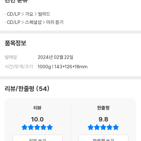
운드로 변주되는 조원선 파트 등 각 아티스트가 가진 음색에 최적화하여
사운드를 구성하였다.
CD/LP
가요
발라드
같은 멜로디를 대하는 각 보컬리스트들의 개성 있고 노련한 해석과 아이유
CD/LP
스페셜샵
미리 듣기
밴드 멤버들의 최정상급 플레이, 그리고 이 혼란하도록 매력적인 곡을 닫
는 ‘대가’ 패티김의 목소리는 세대와 장르의 다채로움과, 그 모든 레이어를
품목정보
아우르는 조화를 동시에 느끼게 만든다.
발매일
2024년 02월 22일
4. Love wins all
시간/무게/크기
1000g | 143*126*18mm
누군가는 지금을 대혐오의 시대라 한다.
리뷰/한줄평
54
분명 사랑이 만연한 때는 아닌 듯하다.
눈에 띄는 적의와 무관심으로 점점 더 추워지는 잿빛의 세상에서,
눈에 보이지 않는 사랑을 무기로 승리를 바라는 것이 가끔은 터무니없는
리뷰
한줄평
일로 느껴질 때도 있다.
10.0
9.8
하지만 직접 겪어본 바로 미움은 기세가 좋은 순간에서조차 늘 혼자다.
반면에 도망치고 부서지고 저물어가면서도 사랑은 지독히 함께다.
사랑에게는 충분히 승산이 있다.
리뷰 쓰기
한줄평 쓰기