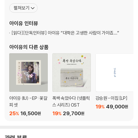
는 듯한 아이들의 명랑함과 담백함을 보컬로 표현하며 다양한 매력을 발산
가수들이 피처링으로 참여한 2집 [Last Fantasy]를 발매해 주목받
펼쳐보기
한다.
았으며, 아이유가 직접 작사, 작곡에 참여하면서 아티스트로서의 성
장도 보여준다. 2013년 정규 앨범 [Modern Times]를 통해
아이유
인터뷰
3. Shh.. (Feat. 혜인(HYEIN), 조원선 & Special Narr. 패티김)
[읽다]
[단독인터뷰] 아이유 “대학은 고생한 사람이 가야죠…”
아이유
의 다른 상품
'이것은 단순 우정 얘기가 아니다.
단순 사랑 이야기도 아니다.
그녀와 나 사이엔 좀 더 복잡한 게 있었다.'
매번 나를 이기는 이름들.
내 마음에서 유행 타지 않는 이름들.
나를 지금의 나로 안내해 준,
아이유 (IU) - EP : 꽃갈
폭싹 속았수다 (넷플릭
강승원 - 이집 [LP]
내 안 어딘가 날 구성하는 이름들.
피 셋
스 시리즈) OST
19
49,000
오래도록 특별하고 복잡할 그녀들에게. /
%
원
25
16,500
19
29,700
%
%
원
원
진한 Blues 감성을 기반으로 하지만 가창자에 따른 장르적 변화를 주목해
야 하는 곡이다.
Soul Blues 느낌의 아이유 파트, R&B 기조의 뉴진스 혜인 파트, Rock 사
관련 분류