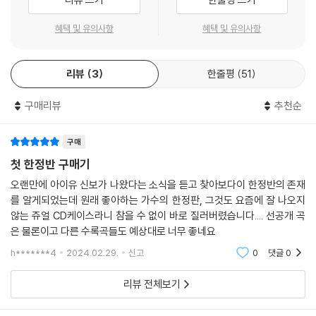
사랑하기를 방해하는 세상에서 끝까지 사랑하려 애쓰는 이들의 이야기를
혜택 및 유의사항
혜택 및 유의사항
담았다.
여담으로 다섯 곡이 담긴 이 앨범에는 내가 사랑하는 사람들에게, 특히 나
리뷰
3
한줄평
51
의 팬들에게 바치는 두 곡이 있는데 그중 하나가 이 곡 Love wins all이다.
느닷없이 큰 사랑을 받으며 하루아침에 인생이 달라졌던 열여덟 살부터 지
구매리뷰
추천순
금까지.
저무는 일에 대해 하루도 상상하지 않은 날이 없다. 막연히 외롭고, 무섭고,
구매
또 당연한 일이라 생각했다.
첫 한정반 구매기
그런데 그렇게 매일매일 십몇 년을 생각했더니 그것에 대한 태도도 조금씩
오랜만에 아이유 신보가 나왔다는 소식을 듣고 찾아보다이 한정반의 존재
달라지더라.
를 알게되었는데 원래 좋아하는 가수의 한정판, 그것도 요즘에 잘 나오지
지금은 별로 무섭지 않다. 그 순간 아쉬움이 더 크거나 외로울 것 같지 않
않는 쥬얼 CD케이스라니 참을 수 없이 바로 질러버렸습니다.... 선공개 곡
다.
은 물론이고 다른 수록곡들도 예상대로 너무 좋네요
무엇보다 그리 가까울 것 같지 않다.
h*******4
2024.02.29.
신고
0
댓글
0
비관적이고 걱정 많은 아이였던 내가 그사이 이렇게나 달라질 수 있었던
이유는 그렇게 근근이 이어져 온 십몇 년 동안 지치지도 않고 매일 나를 안
리뷰 전체보기
심시켜 준 누군가들이 있었기 때문일 것이다.
그들 덕분에, 생각해 보면 나는 아이유로 살며 단 한순간도 혼자였던 적이