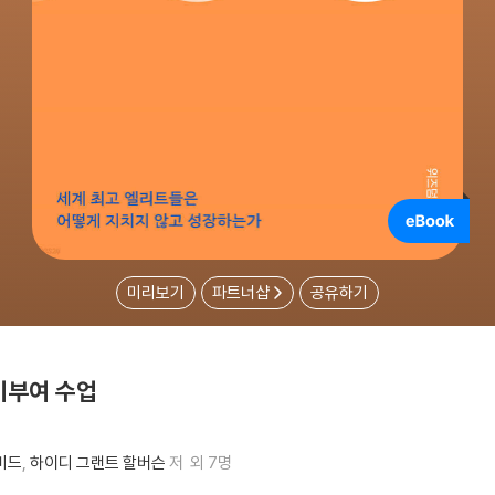
미리보기
파트너샵
공유하기
기부여 수업
비드
하이디 그랜트 할버슨
저
외 7명