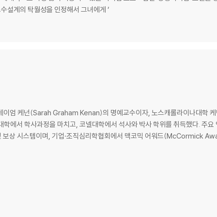
교수설계의 탁월성을 인정해서 그녀에게 ‘
 그레이엄 케넌(Sarah Graham Kenan)의 명예교수이자, 노스캐롤라이나대학 케넌
주립대학에서 학사과정을 마치고, 코넬대학에서 석사와 박사 학위를 취득했다. 주요
 보상 시스템이며, 기업·조직심리학협회에서 맥코믹 어워드(McCormick Awar