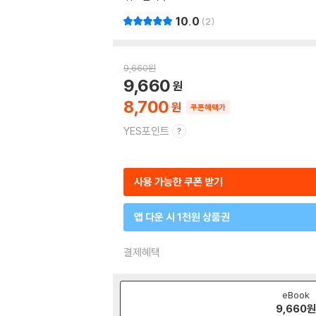
10.0
2
9,660
원
9,660
8,700
쿠폰혜택가
YES포인트
사용 가능한 쿠폰 받기
앱 다운 시 1천원 상품권
결제혜택
eBook
9,660