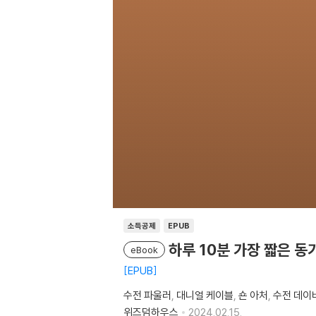
소득공제
EPUB
하루 10분 가장 짧은 동
eBook
EPUB
수전 파울러
대니얼 케이블
숀 아처
수전 데이
위즈덤하우스
2024.02.15.