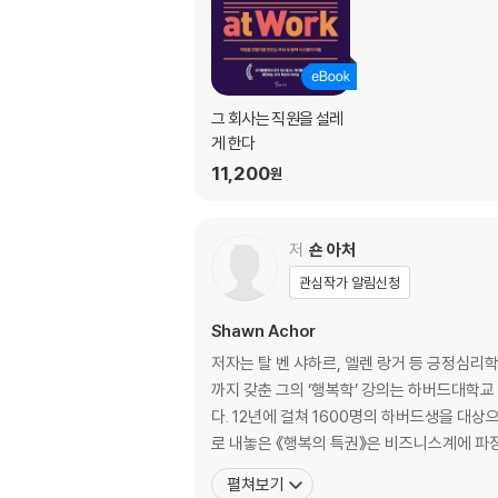
그 회사는 직원을 설레
게 한다
11,200
원
저
숀 아처
관심작가 알림신청
Shawn Achor
저자는 탈 벤 샤하르, 엘렌 랑거 등 긍정심
까지 갖춘 그의 ‘행복학’ 강의는 하버드대학교 
다. 12년에 걸쳐 1600명의 하버드생을 대
로 내놓은 《행복의 특권》은 비즈니스계에 파장
펼쳐보기