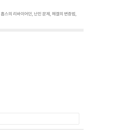
, 홉스의 리바이어던, 난민 문제, 헤겔의 변증법,