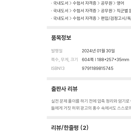
국내도서
수험서 자격증
공무원
영어
국내도서
수험서 자격증
공무원
직군별 
국내도서
수험서 자격증
편입/검정고시/
품목정보
발행일
2024년 01월 30일
쪽수, 무게, 크기
604쪽 | 188*257*35mm
ISBN13
9791189815745
출판사 리뷰
실전 문제 풀이를 하기 전에 압축 정리와 암기로
들에게 거짓 허위 광고의 홍수 속에서도 스스로
리뷰/한줄평
2