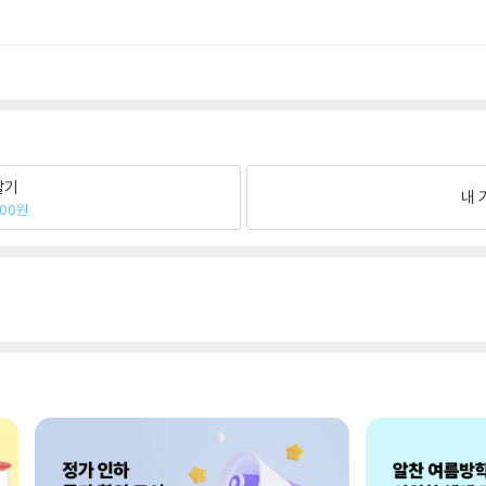
팔기
내 
300원