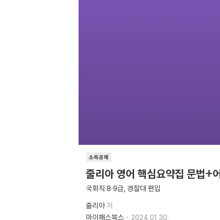
소득공제
줄리아 영어 핵심요약집 문법+
국회직 8·9급, 경찰대 편입
줄리아
저
마이패스북스
2024.01.30.