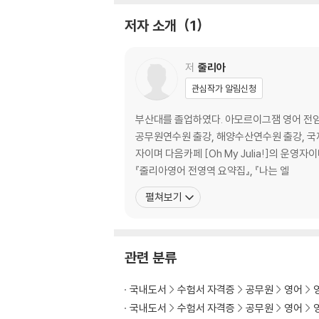
UNIT 05 독해 빈출 어휘
저자 소개
1
UNIT 06 편입 초고난도 어휘
저
줄리아
관심작가 알림신청
부산대를 졸업하였다. 아모르이그잼 영어 전임
공무원연수원 출강, 해양수산연수원 출강, 국제
자이며 다음카페 [Oh My Julia!]의 운영자이다. 주요 저서로는 『JULIA ENGLISH 고난도 독해』, 『포인트 30으로 끝내는 영문법』, 『나엘공 Voca Collocation
『줄리아영어 전영역 요약집』, 『나는 엘
펼쳐보기
관련 분류
국내도서
수험서 자격증
공무원
영어
국내도서
수험서 자격증
공무원
영어