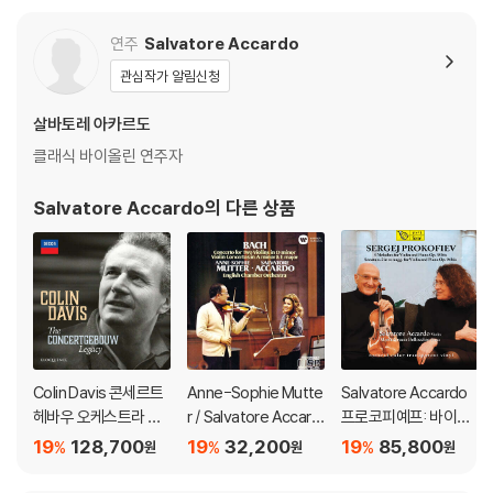
※ 컬러 디스크
연주
Salvatore Accardo
아래에 해당하는 경우는 불량이 아니므로 개봉 후 반품/교환이 불가합니
관심작가 알림신청
다.
1) 컬러 디스크는 웹 이미지와 실제 색상이 차이가 날 수 있습니다.
살바토레 아카르도
2) 컬러 디스크의 특성상 제작 공정시 앨범마다 색상 차이가 나는 경우도
클래식 바이올린 연주자
있습니다.
3) 컬러 디스크는 제작 과정에서 다른 색상 염료가 섞여 얼룩과 번짐, 반점
Salvatore Accardo
의 다른 상품
등이 발생할 수 있습니다.
※ 반품/교환 안내
1) 불량으로 인한 반품/교환 요청 시에는 불량 확인을 위해 개봉 시의 동영
상을 요청할 수 있으며, 동영상이 없는 경우 반품/교환이 제한될 수 있습니
다.
관련 사진과 동영상 및 재생 기기 모델명을 첨부하여 첨부하여 고객센터에
Colin Davis 콘세르트
Anne-Sophie Mutte
Salvatore Accardo
문의 바랍니다.
헤바우 오케스트라 녹
r / Salvatore Accard
프로코피예프: 바이올
2) LP는 잦은 배송 과정에서 재킷에 손상이 발생할 가능성이 높고 재판매
음 음반 모음 에디션 (T
o 바흐: 바이올린 협주
린과 피아노를 위한 5
19
128,700
19
32,200
19
85,800
%
%
%
원
원
원
가 어려우므로 신중한 구매를 부탁드립니다.
he Concertgebouw
곡 (Bach: Concerto F
개의 멜로디 외 (Proko
Legacy)
or Two Violins)
fiev: 5 Melodies for