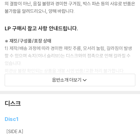
의 결함이 아닌, 음질 불량과 경미한 구겨짐, 박스 파손 등의 사유로 반품은
불가함을 알려드리오니, 양해 바랍니다.
LP 구매시 참고 사항 안내드립니다.
※ 재킷/구성품/포장 상태
1) 제작/배송 과정에 따라 경미한 재킷 주름, 모서리 눌림, 갈라짐이 발생
할 수 있으며 속지(이너 슬리브)는 디스크와의 접촉으로 인해 갈라질 수
있습니다.
외관상 불량 확인되는 상품을 개봉 시엔 반품/교환 처리 불가합니다.
2) 디스크 라벨은 공정상 매끄럽게 부착되지 않을 수도 있으며 겉포장 비
음반소개 더보기
닐은 품질보증대상이 아닙니다.
3) 일본 제작 LP는 대부분 겉비닐이 밀봉되어 있지 않습니다.
4) 디지털 다운로드 코드는 본사에서 공지 없이 증정 종료될 수 있습니다.
디스크
※ 재생 불량
Disc1
1) 침압 조절 기능이 없는 턴테이블을 사용하시는 경우, (주로 올인원 형태
모델) 다이내믹 사운드의 편차가 큰 트랙을 재생할 때 이상 현상이 발생할
[SIDE A]
수 있습니다.