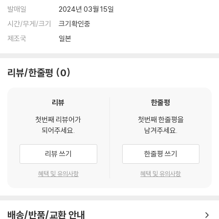
발매일
2024년 03월 15일
시간/무게/크기
크기확인중
제조국
일본
리뷰/한줄평
0
리뷰
한줄평
첫번째 리뷰어가
첫번째 한줄평을
되어주세요.
남겨주세요.
리뷰 쓰기
한줄평 쓰기
혜택 및 유의사항
혜택 및 유의사항
배송/반품/교환 안내