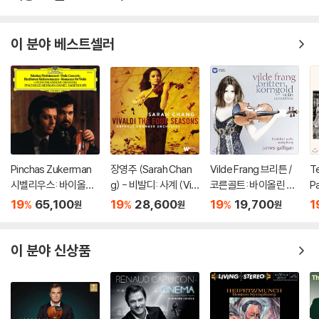
이 분야 베스트셀러
Pinchas Zukerman
장영주 (Sarah Chan
Vilde Frang 브리튼 /
Te
시벨리우스: 바이올린
g) - 비발디: 사계 (Viv
코른골트: 바이올린 협
Pa
협주곡 / 베토벤: 로망
aldi: The Four Seaso
주곡 - 빌데 프랑 (Britt
a
19
65,100
19
28,600
19
19,700
1
%
%
%
원
원
원
스 (Sibelius: Violin C
ns) [LP]
en & Korngold: Violin
올
oncerto / Beethove
Concertos)
스
n: Romances For) [L
쿠
이 분야 신상품
P]