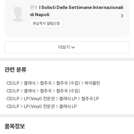
Violin and Piano op.3
연주
I Solisti Delle Settimane Internazionali
5) [네추럴 투명 컬러 L
di Napoli
P]
관심작가 알림신청
더보기
관련 분류
CD/LP
클래식
협주곡
협주곡 (수입)
바이올린
CD/LP
클래식
협주곡
협주곡 (수입)
CD/LP
LP(Vinyl) 전문관
클래식 LP
협주곡 LP
CD/LP
LP(Vinyl) 전문관
클래식 LP
품목정보