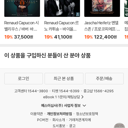
Renaud Capucon 시
Renaud Capucon 르
Jascha Heifetz 멘델
예
벨리우스 / 바버: 바이
노 카퓌송 - 바이올린
스존 / 프로코피에프:
집
올린 협주곡 (Sibelius
으로 연주한 영화음악
바이올린 협주곡 - 야
di
19
37,500
19
41,100
19
122,400
1
%
%
%
원
원
원
/ Barber: Violin Conc
(Cinema) [UHQCD]
사 하이페츠 [2LP]
ertos) [SACD Hybri
d]
이 상품을 구입하신 분들이 산 분야 상품
로그인
최근 본 상품
주문/배송
고객센터 1544-3800
티켓 1544-6399
중고샵 1566-4295
eBook 1:1문의/채팅상담
예스이십사(주) 사업자 정보
이용약관
개인정보처리방침
청소년보호정책
PC버전
회사소개
거래처관계자께
도서홍보
광고