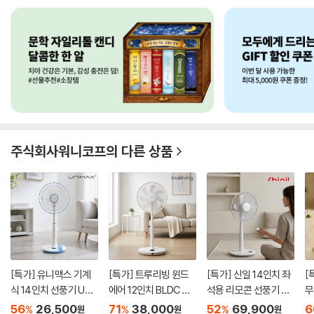
주식회사워니코프
의 다른 상품
[특가] 유니맥스 기계
[특가] 트루리빙 윈드
[특가] 신일 14인치 좌
[
식 14인치 선풍기 UMF
에어 12인치 BLDC 선
석용 리모콘 선풍기 SIF
무
-8483...
풍기 T...
-A...
-B
56
26,500
71
38,000
52
69,900
6
%
%
%
원
원
원