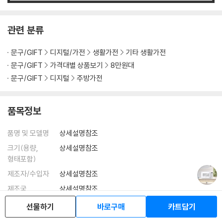
관련 분류
문구/GIFT
디지털/가전
생활가전
기타 생활가전
문구/GIFT
가격대별 상품보기
8만원대
문구/GIFT
디지털
주방가전
품목정보
품명 및 모델명
상세설명참조
크기(용량,
상세설명참조
형태포함)
제조자/수입자
상세설명참조
제조국
상세설명참조
동일모델의
상세설명참조
선물하기
바로구매
카트담기
출시년월