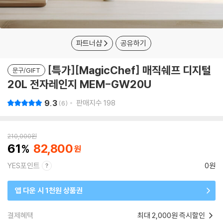
파트너샵
공유하기
[특가][MagicChef] 매직쉐프 디지털
문구/GIFT
20L 전자레인지 MEM-GW20U
9.3
판매지수
198
6
210,000
원
61
82,800
YES포인트
0원
앱 다운 시 1천원 상품권
결제혜택
최대 2,000원 즉시할인