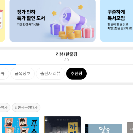
리뷰/한줄평
30
분류
품목정보
출판사 리뷰
추천평
는역사
#한국근현대사