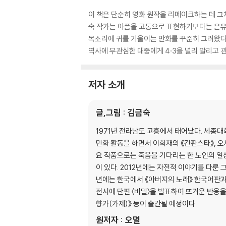
이 책은 단순히 영화 원작을 리메이크하는 데 그치
숙 작가는 아픔을 고통으로 표현하기보다는 은유
목소리에 귀를 기울이는 만화를 꾸준히 그려왔다.
역사에 무관심한 대중에게 4·3을 널리 알리고 관
저자 소개
글,그림 : 김금숙
1971년 전라남도 고흥에서 태어났다. 세종
만화 활동을 하면서 이희재의 《간판스타》, 오
요 작품으로는 죽음을 기다리는 한 노인의 일상을
이 있다. 2012년에는 자전적 이야기를 다룬
년에는 한국에서 《아버지의 노래》 한국어판과 
전시에 단편 〈비밀〉을 발표하여 뜨거운 반응을 
향가(가제)》 등이 출간될 예정이다.
원저자 : 오멸