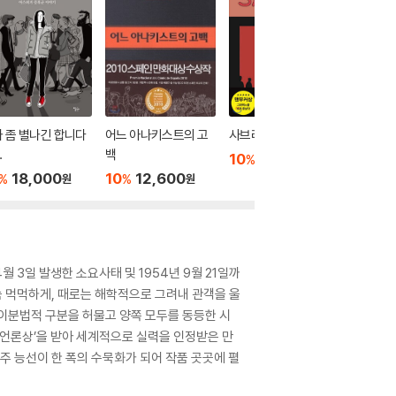
 좀 별나긴 합니다
어느 아나키스트의 고
사브리나 SABRINA
이순신
…
백
10
29,520
10
1
%
%
원
18,000
10
12,600
%
%
원
원
월 3일 발생한 소요사태 및 1954년 9월 21일까
 먹먹하게, 때로는 해학적으로 그려내 관객을 울
 이분법적 구분을 허물고 양쪽 모두를 동등한 시
 언론상’을 받아 세계적으로 실력을 인정받은 만
주 능선이 한 폭의 수묵화가 되어 작품 곳곳에 펼