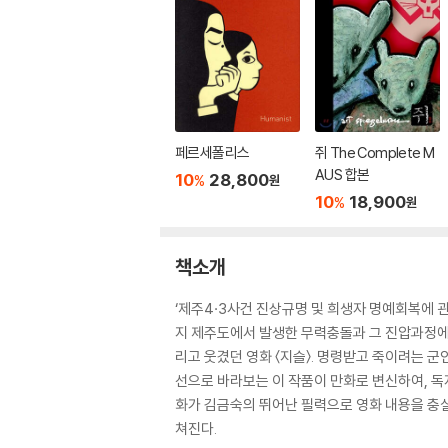
페르세폴리스
쥐 The Complete M
AUS 합본
10
28,800
%
원
10
18,900
%
원
책소개
‘제주4·3사건 진상규명 및 희생자 명예회복에 관한
지 제주도에서 발생한 무력충돌과 그 진압과정에
리고 웃겼던 영화 〈지슬〉. 명령받고 죽이려는 
선으로 바라보는 이 작품이 만화로 변신하여, 독
화가 김금숙의 뛰어난 필력으로 영화 내용을 충실
쳐진다.