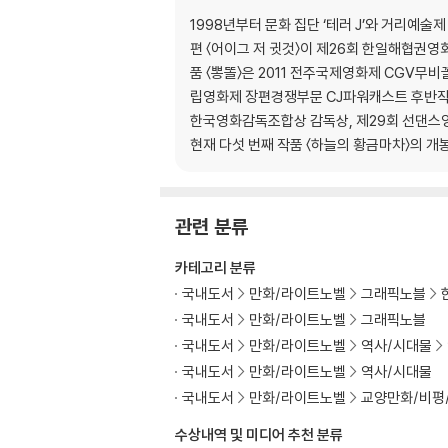
1998년부터 문화 집단 ‘테러 J’와 거리예술제
편 〈어이그 저 귓것〉이 제26회 한일해협권
품 〈뽕똘〉은 2011 전주국제영화제 CGV무비
립영화제 장편경쟁부문 CJ파워캐스트 후반작업특
한국영화감독조합상 감독상, 제29회 선댄스
현재 다섯 번째 작품 〈하늘의 황금마차〉의 개
관련 분류
카테고리 분류
국내도서
만화/라이트노벨
그래픽노블
국내도서
만화/라이트노벨
그래픽노블
국내도서
만화/라이트노벨
역사/시대물
국내도서
만화/라이트노벨
역사/시대물
국내도서
만화/라이트노벨
교양만화/비평
수상내역 및 미디어 추천 분류