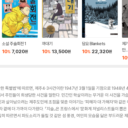
소설 주술회전 1
까대기
담요 Blankets
제가
만
10
7,020
10
13,500
10
22,320
%
%
%
원
원
원
10
 특별법’에 따르면, 제주4·3사건이란 1947년 3월 1일을 기점으로 1948년 4
서 주민들이 희생당한 사건을 말한다. 민간인 학살이라는 무거운 이 사건을 가슴
군인과 살아남으려는 제주도민에 초점을 맞춘 이야기는 ‘피해자 대 가해자’와 같은
자 곁에 더 가까이 다가왔다. 『지슬』은 프랑스에서 ‘문화계 저널리스트들이 뽑은
히 따르면서 파도소리가 들릴 것 같은 섬 풍경, 여인의 모습을 닮은 부드러운 제