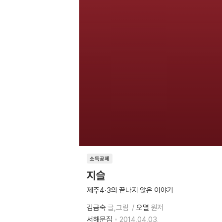
소득공제
지슬
제주4·3의 끝나지 않은 이야기
김금숙
글,그림
오멸
원저
서해문집
2014.04.03.