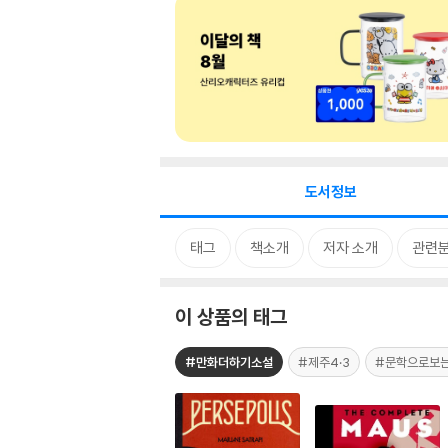
도서정보
태그
책소개
저자 소개
관련
이 상품의 태그
#만화더하기소설
#제주4·3
#문학으로보