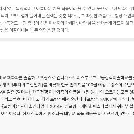
지 않고 독창적이고 아름다운 예술 작품이라 볼 수 있다. 붓으로 그린 만화는 한
적이고 부드럽게 풀어내는 실력을 갖춘 작가로, 그 따뜻한 가슴으로 항상 개인의
 수묵화로 그린 흑백의 선은 피해자와 가해자, 나와 남을 날카롭게 가르지 않고
심을 이끌어내는 데 큰 역할을 할 것이다.
대학교 회화과를 졸업하고 프랑스로 건너가 스트라스부르그 고등장식미술학교를 졸
세영의 《부자의 그림일기》를 비롯해 한국 만화책을 100권 이상 프랑스어로 번
 담은 〈할머니〉, 한국전쟁 이산가족의 아픔을 그린 〈내 산에 오르기〉, 모든 것
 그래픽노블 《아버지의 노래》가 프랑스에서 출간되어 프랑스 NMK 만화페스티벌에
《꼬깽이》 1권이 출간되었다. 2014년 앙굴렘 국제만화페스티벌에서 위안부 할
이끌어냈다. 현재 한국에서 판소리를 배우며 작품 활동을 하고 있으며, 앞으로 《꼬