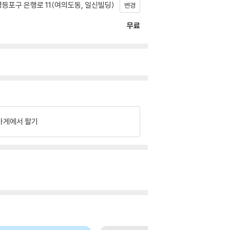
등포구 은행로 11(여의도동, 일신빌딩)
변경
무료
가게에서 팔기