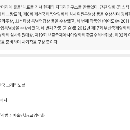
 ‘머리에 꽃을’ 대표를 거쳐 현재의 자파리연구소를 만들었다. 단편 영화 〈립스틱 짙
영화제 그랑프리, 제6회 제천국제음악영화제 심사위원특별상 등을 수상하며 영화감
꼴라주상, JJ스타상 특별언급상 등을 수상했고, 세 번째 작품인 〈이어도〉는 201
별상을 수상하였다. 네 번째 작품 〈지슬〉로 2012년 제17회 부산국제영화제
영화제 심사위원대상, 제19회 브졸국제아시아영화제 황금수레바퀴상, 제32회
봉을 준비하며 차기작을 구상 중이다.
한국 그래픽노블
역사
/작법
예술만화/교양만화