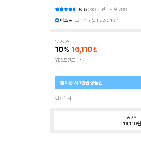
8.6
판매지수
288
30
베스트
그래픽노블 top20 16주
17,900
원
10
16,110
YES포인트
앱 다운 시 1천원 상품권
결제혜택
종이책
16,110