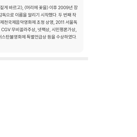
게 바르고〉, 〈머리에 꽃을〉 이후 2009년 장
독으로 이름을 알리기 시작했다. 두 번째 작
1 제천국제음악영화제 초청 상영, 2011 서울독
 CGV 무비꼴라주상, 넷팩상, 시민평론가상,
 이스탄불영화제 특별언급상 등을 수상하였다.