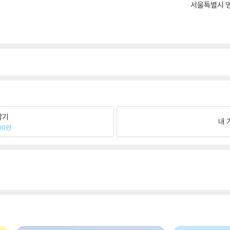
서울특별시 영
팔기
내 
00원