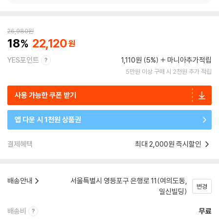
26,980
원
18
22,120
YES포인트
1,110원 (5%)
마니아추가적립
5만원 이상 구매 시 2천원 추가 적립
사용 가능한 쿠폰 받기
앱 다운 시 1천원 상품권
결제혜택
최대 2,000원 즉시할인
배송안내
서울특별시 영등포구 은행로 11(여의도동,
변경
일신빌딩)
배송비
무료