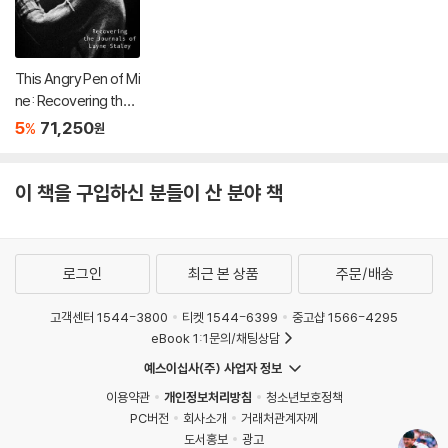
This Angry Pen of Mi
ne: Recovering the J
ournals of Layne Sta
5
71,250
%
원
ley
이 책을 구입하신 분들이 산 분야 책
로그인
최근 본 상품
주문/배송
고객센터 1544-3800
티켓 1544-6399
중고샵 1566-4295
eBook 1:1문의/채팅상담
예스이십사(주) 사업자 정보
이용약관
개인정보처리방침
청소년보호정책
PC버전
회사소개
거래처관계자께
도서홍보
광고