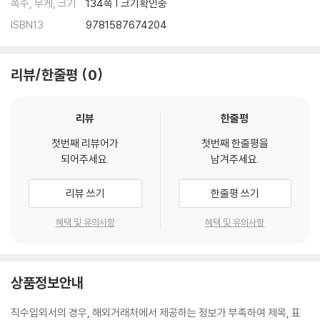
쪽수, 무게, 크기
134쪽 | 크기확인중
ISBN13
9781587674204
리뷰/한줄평
0
리뷰
한줄평
첫번째 리뷰어가
첫번째 한줄평을
되어주세요.
남겨주세요.
리뷰 쓰기
한줄평 쓰기
혜택 및 유의사항
혜택 및 유의사항
상품정보안내
직수입외서의 경우, 해외거래처에서 제공하는 정보가 부족하여 제목, 표