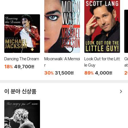
Dancing The Dream
Moonwalk: A Memoi
Look Out for the Litt
Gr
r
le Guy
at
18
49,700
%
원
mu
30
31,500
89
4,000
2
%
%
원
원
이 분야 신상품