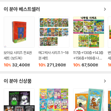
이 분야 베스트셀러
보아요 시리즈 전4권
에그박사 시리즈 1~18
117층+130층+143층
변
세트 (보드북)
권 세트
+156층+169층 나무
세
집 시리즈
10
32,400
10
271,260
10
67,500
1
%
%
%
원
원
원
이 분야 신상품