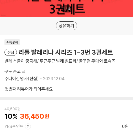
1
/
4
공유하기
소득공제
리틀 발레리나 시리즈 1-3번 3권세트
전집
발레 스쿨이 궁금해/ 두근두근 발레 발표회/ 꿈꾸던 무대와 토슈즈
쿠도 준코
글
주니어김영사(전집)
2023.12.04.
첫번째 리뷰어가 되어주세요
40,500
원
10
36,450
YES포인트
0원