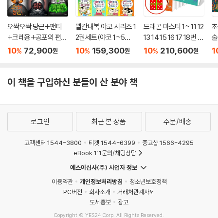
오싹오싹 당근+팬티
빨간내복 야코 시리즈 1
드래곤 마스터 1~ 11 12
초
+크레용+공포의 편도
2권세트(야코 1~5권
13 14 15 16 17 18번 세
술
선+끔찍한 샐러드 세
+야코 과학 1~4권
트 (전18권)
리
10
72,900
10
159,300
10
210,600
1
%
%
%
원
원
원
트 전5권
+야코 국어 1~3권)[샌
드박스/필통+접착메
모지]
이 책을 구입하신 분들이 산 분야 책
로그인
최근 본 상품
주문/배송
고객센터 1544-3800
티켓 1544-6399
중고샵 1566-4295
eBook 1:1문의/채팅상담
예스이십사(주) 사업자 정보
이용약관
개인정보처리방침
청소년보호정책
PC버전
회사소개
거래처관계자께
도서홍보
광고
Copyright © YES24 Corp. All Rights Reserved.