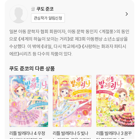
글
쿠도 준코
관심작가 알림신청
일본 아동 문학자 협회 회원이자, 아동 문학 동인지 <계절풍>의 동인
으로 《세계의 하늘이 보이는 거리》로 제3회 아동펜상 소년소설상을
수상했다. 이 밖에 《내일, 다시 학교에서》 《사랑하는 화과자 파티시
에르》시리즈 등 다수의 작품이 있다.
쿠도 준코
의 다른 상품
리틀 발레리나 4 우정
리틀 발레리나 5 빛나
리틀 발레리나 3 꿈꾸