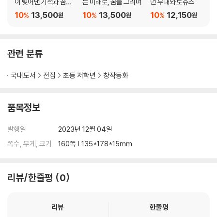
이 빚어낸 기적과 꿈의
는 미래로, 꿈을 그리며
던 무대와 토슈즈
조각
10
13,500
10
13,500
10
12,150
%
%
%
원
원
원
관련 분류
국내도서
전집
초등 저학년
창작동화
품목정보
발행일
2023년 12월 04일
쪽수, 무게, 크기
160쪽 | 135*178*15mm
리뷰/한줄평
0
리뷰
한줄평