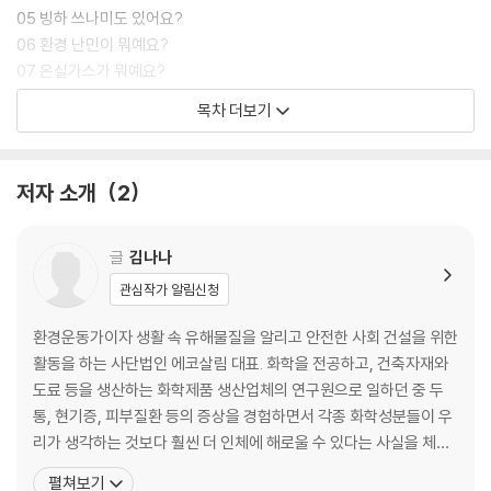
05 빙하 쓰나미도 있어요?
06 환경 난민이 뭐예요?
07 온실가스가 뭐예요?
08 온실가스가 늘어나는 까닭이 뭐예요?
목차 더보기
09 온실가스는 어떤 종류가 있나요?
10 탄소 중립이 뭐예요?
11 나무를 심는 건 어때요?
저자 소개
2
12 소가 온실가스를 내뿜는다고요?
13 축산업이 지구를 힘들게 한다고요?
14 육식이 지구를 뜨겁게 만든다고요?
글
김나나
15 채식에도 여러 종류가 있다고요?
관심작가 알림신청
16 채식 식단보다 저탄소 식단이 중요하다고요?
17 지구를 위한 다이어트가 있다고요?
환경운동가이자 생활 속 유해물질을 알리고 안전한 사회 건설을 위한
18 BMW가 뭐예요?
활동을 하는 사단법인 에코살림 대표. 화학을 전공하고, 건축자재와
19 자전거를 타면 뭐가 더 좋을까요?
도료 등을 생산하는 화학제품 생산업체의 연구원으로 일하던 중 두
20 ‘자전거 천국’으로 불리는 나라가 있다고요?
통, 현기증, 피부질환 등의 증상을 경험하면서 각종 화학성분들이 우
21 나와 환경을 위해 걸어 볼까요?
리가 생각하는 것보다 훨씬 더 인체에 해로울 수 있다는 사실을 체감
했다. 결혼 후 아이가 아토피성 피부염 진단을 받아 치료하는 과정에
펼쳐보기