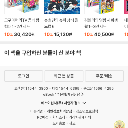
고구마머리TV 음식 탐
슈뻘맨의 슈퍼 상식 월
김켈리의 명랑 사회생
내
험대 1~2권 세트
드컵 6
활 1~3권 세트
어
10
30,420
10
15,120
10
40,500
1
%
%
%
원
원
원
이 책을 구입하신 분들이 산 분야 책
로그인
최근 본 상품
주문/배송
고객센터 1544-3800
티켓 1544-6399
중고샵 1566-4295
eBook 1:1문의/채팅상담
예스이십사(주) 사업자 정보
이용약관
개인정보처리방침
청소년보호정책
PC버전
회사소개
거래처관계자께
도서홍보
광고