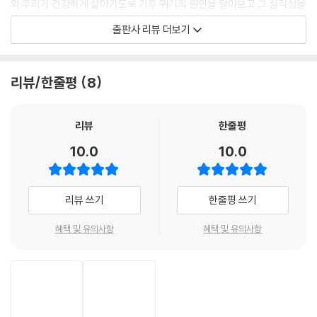
와 우리가 건강하게 살아가도록 기후 위기의 원인을 알아보고 그 심각성을
86 패스트 패션? 슬로우 패션?
알기 쉽게 설명해 줍니다. 또한 우리 일상생활과 맞닿아 있는 문제들을 짚
87 옷은 환경에 어떤 빚이 있을까요?
출판사 리뷰 더보기
어 보면서 어떻게 우리가 지구를 지켜나갈 수 있는지도 함께 알려 주지요.
88 착한 소비 ‘미닝아웃’이 뭐예요?
89 지속가능한 소비는 무엇일까요?
《대충 봐도 머리에 남는 친환경 상식》은 생각만 하고 실천하지 못했던 친
90 일상 속 환경운동가가 되어 볼까요?
리뷰/한줄평
8
환경 생활을 제대로 시작하게 하는 좋은 출발점이 되어 줄 거예요. 날마다
혼자서 실천할 수 있는 쉬운 상식부터 집, 학교, 동네에서 모두가 함께 고민
하고 실천할 수 있는 상식, 나아가 기업이나 환경 단체에 목소리를 내도록
리뷰
한줄평
돕는 상식까지 빠짐없이 꼼꼼하게 담았습니다. 지구를 위하는 새롭고 다양
10.0
10.0
한 환경 운동들도 소개해요. 쉬운 것부터 차근차근 실천하다 보면 지구와
함께 건강하고 행복게 살 수 있다는 용기와 자신감이 생겨날 거예요.
리뷰 쓰기
한줄평 쓰기
혜택 및 유의사항
혜택 및 유의사항