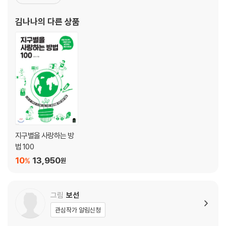
part 02 플라스틱 쓰레기가 너무 많아요!
서 화학물질과 환경호르몬 등의 유해물질에 관심을 갖게 됐다. 화학
제품을 줄이고 세제와 화장품을 직접 만들어 썼던 경험을 바탕으로
김나나
의 다른 상품
22 투명한 비닐봉지는 뭘로 만들었나요?
현재는 친환경 육아법과 살림법을 알리는 생활환경 운동에 매
23 투명한 플라스틱 용기들이 늘고 있죠?
24 쓰레기를 잘 버리는 게 중요한 일이라고요?
25 분리수거? 분리배출? 뭐가 맞아요?
26 페트병마다 버리는 방법이 다른가요?
27 플라스틱 번호는 뭘 뜻하나요?
28 내용물이 든 쓰레기는 어떻게 버릴까요?
29 포장 용기는 어떻게 재활용하나요?
30 포장 용품은 어떻게 버리나요?
31 다른 재질이 섞인 제품은 어떻게 버려요?
지구별을 사랑하는 방
32 물티슈가 종이가 아니라고요?
법 100
33 플라스틱 쓰레기가 왜 문제예요?
10
13,950
%
원
34 종이컵 대신 개인 컵을 사용해 볼까요?
35 옷에서 플라스틱이 많이 나온다고요?
36 옷에서 나오는 미세 플라스틱을 줄이는 방법은 없나요?
그림
보선
37 버려진 옷은 어떻게 될까요?
관심작가 알림신청