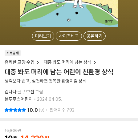
미리보기
사이즈비교
공유하기
소득공제
유쾌한 교양 수업
대충 봐도 머리에 남는 상식
대충 봐도 머리에 남는 어린이 친환경 상식
생각보다 쉽고, 실천하면 행복한 환경지킴 상식
김나나
글
보선
그림
블루무스어린이
2024.04.05.
10.0
판매지수
792
8
15,800
원