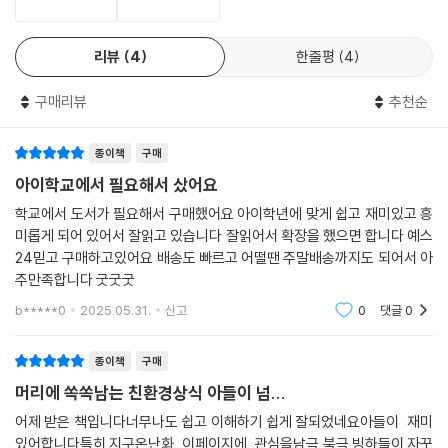
리뷰
4
한줄평
4
구매리뷰
추천순
종이책
구매
아이학교에서 필요해서 샀어요
학교에서 도서가 필요해서 구매했어요 아이학년에 맞게 쉽고 재미있고 흥
미롭게 되어 있어서 잘읽고 있습니다 잘읽어서 확장을 했으면 합니다 예스
24믿고 구매하고있어요 배송도 빠르고 어떨땐 주말배송까지도 되어서 아
주만족합니다 굿굿굿
b*****0
2025.05.31.
신고
0
댓글
0
종이책
구매
머리에 쏙쏙남는 친환경상식 아들이 넘...
어제 받은 책입니다너무나도 쉽고 이해하기 쉽게 잘되었네요아들이 재미
있어합니다특히 지구온난화 이페이지에 관심을남극 북극 빙하들이 자꾸