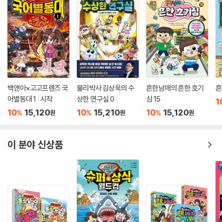
백앤아×고고프렌즈 국
물리박사 김상욱의 수
흔한남매의 흔한 호기
흔
어별동대 1 : 시작
상한 연구실 0
심 15
1
10
15,120
10
15,210
10
15,120
%
%
%
원
원
원
이 분야 신상품