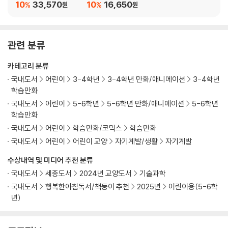
거니즘 만화
10
33,570
10
16,650
%
%
원
원
55 화학 물질은 어떻게 관리해야 하나요?
part 04 자원을 마구마구 쓰고 있어요!
관련 분류
56 여름을 나는 멋진 에너지 생활이 있다고요?
카테고리 분류
57 겨울에 내복을 챙겨 입으면 지구에 도움이 된다고요?
국내도서
어린이
3-4학년
3-4학년 만화/애니메이션
3-4학년
58 겨울을 따뜻하게 지내볼까요?
학습만화
59 환경에 도움이 되는 냉장고 사용법이 있다고요?
국내도서
어린이
5-6학년
5-6학년 만화/애니메이션
5-6학년
60 냉동실에 낀 성에도 환경에 안 좋다고요?
학습만화
61 손 씻을 때도 지구를 생각해야죠?
국내도서
어린이
학습만화/코믹스
학습만화
62 샤워할 때 어떻게 물을 아낄 수 있을까요?
국내도서
어린이
어린이 교양
자기계발/생활
자기계발
63 물을 아끼는 방법이 방법이 많이 있다고요?
64 수돗물을 마셔도 된다고요?
수상내역 및 미디어 추천 분류
65 왜 과자 내용물보다 포장 쓰레기가 많을까요?
국내도서
세종도서
2024년 교양도서
기술과학
66 우리가 사용하는 종이 양이 얼마나 될까요?
국내도서
행복한아침독서/책둥이 추천
2025년
어린이용(5-6학
67 핸드 타월은 한 장으로도 충분하다고요?
년)
68 손수건을 쓰는 것도 지구를 위한 거라고요?
69 프린터 토너 잘 쓰는 방법이 있나요?