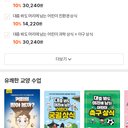
10
30,240
%
원
대충 봐도 머리에 남는 어린이 친환경 상식
10
14,220
%
원
대충 봐도 머리에 남는 어린이 과학 상식 + 야구 상식
10
30,240
%
원
더보기
유쾌한 교양 수업