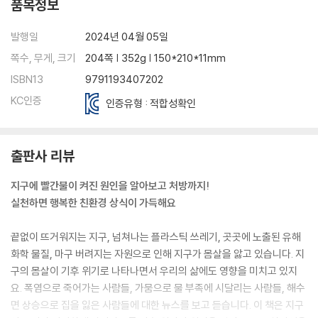
70 LED가 뭐예요?
품목정보
71 전원 버튼 모양이 두 가지라고요?
72 필요 없는 이메일은 지우는 게 좋다고요?
발행일
2024년 04월 05일
쪽수, 무게, 크기
204쪽 | 352g | 150*210*11mm
part 05 지구를 위해 새로운 도전을 해요!
ISBN13
9791193407202
KC인증
73 조금 불편한 여행도 괜찮다고요?
인증유형 : 적합성확인
74 여행 갈 때 세면도구를 챙기라고요?
75 고체 비누가 환경에 도움이 된다고요?
출판사 리뷰
76 그린카드를 사용해 볼까요?
77 친환경 캠핑이 궁금해요?
지구에 빨간불이 켜진 원인을 알아보고 처방까지!
78 여행지에 사는 사람들은 행복할까요?
실천하면 행복한 친환경 상식이 가득해요
79 공정 여행이 뭐예요?
80 생태 관광이라는 게 있어요?
끝없이 뜨거워지는 지구, 넘쳐나는 플라스틱 쓰레기, 곳곳에 노출된 유해
81 지구를 위해 불을 끄는 시간이 있다고요?
화학 물질, 마구 버려지는 자원으로 인해 지구가 몸살을 앓고 있습니다. 지
82 플로깅이 뭐예요?
구의 몸살이 기후 위기로 나타나면서 우리의 삶에도 영향을 미치고 있지
83 해변을 살리는 비치코밍이 뭐예요?
요. 폭염으로 죽어가는 사람들, 가뭄으로 물 부족에 시달리는 사람들, 해수
84 새활용(업사이클링)이 뭐예요?
면 상승으로 집을 잃은 사람들에 대한 뉴스를 보고 듣습니다. 이 책은 지구
85 제로웨이스트가 뭐예요?