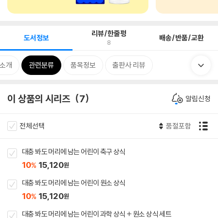
리뷰/한줄평
도서정보
배송/반품/교환
8
 소개
관련분류
품목정보
출판사 리뷰
이 상품의 시리즈
7
알림신청
전체선택
품절포함
대충 봐도 머리에 남는 어린이 축구 상식
10
15,120
%
원
대충 봐도 머리에 남는 어린이 원소 상식
10
15,120
%
원
대충 봐도 머리에 남는 어린이 과학 상식 + 원소 상식 세트