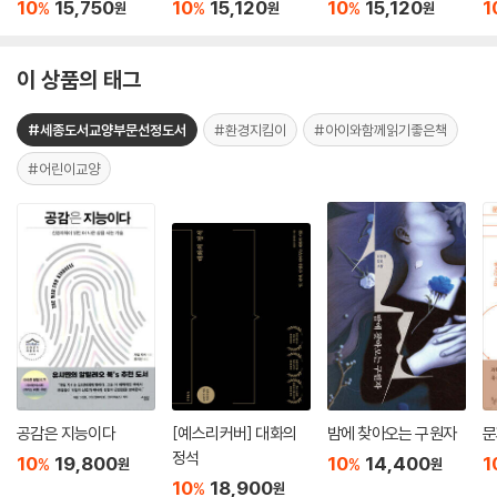
10
15,750
10
15,120
10
15,120
1
%
%
%
원
원
원
이 상품의 태그
#세종도서교양부문선정도서
#환경지킴이
#아이와함께읽기좋은책
#어린이교양
공감은 지능이다
[예스리커버] 대화의
밤에 찾아오는 구원자
문
정석
10
19,800
10
14,400
1
%
%
원
원
10
18,900
%
원