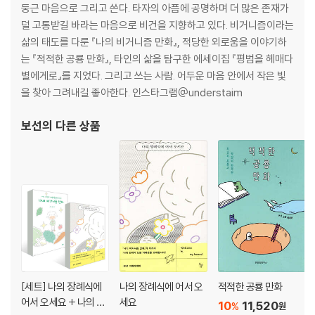
part 03 화학 물질에 둘러싸여 있어요!
둥근 마음으로 그리고 쓴다. 타자의 아픔에 공명하며 더 많은 존재가
덜 고통받길 바라는 마음으로 비건을 지향하고 있다. 비거니즘이라는
38 우리 몸속에 화학 물질이 쌓인다고요?
삶의 태도를 다룬 『나의 비거니즘 만화』, 적당한 외로움을 이야기하
39 환경 호르몬이 뭐예요?
는 『적적한 공룡 만화』, 타인의 삶을 탐구한 에세이집 『평범을 헤매다
40 슬라임에 유해 물질이 있다고요?
별에게로』를 지었다. 그리고 쓰는 사람. 어두운 마음 안에서 작은 빛
41 학용품이 많을 필요는 없다고요?
을 찾아 그려내길 좋아한다. 인스타그램@understaim
42 바로 받은 영수증은 왜 따뜻해요?
43 화장이 몸에 안 좋다고요?
보선
의 다른 상품
44 나무젓가락이 안 좋다고요?
45 물빨래할 수 있는 옷이 좋다고요?
46 세제를 많이 넣을수록 옷이 깨끗해지나요?
47 액체 세제는 얼마나 써야 할까요?
48 표백제가 위험한 사고를 일으킨다고요?
49 미생물로 만든 세제가 있다고요?
50 실내 미세먼지는 어디에서 나오는 거죠?
51 내 방에는 어떤 화학 물질이 있을까요?
52 새집증후군이 뭐예요?
[세트] 나의 장례식에
나의 장례식에 어서 오
적적한 공룡 만화
53 새집증후군을 없애는 방법이 뭐예요?
어서 오세요 + 나의 비
세요
10
11,520
%
원
54 화학 물질 과민증이 뭐예요?