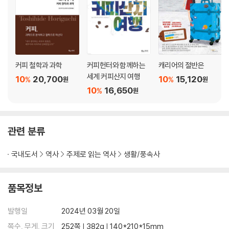
커피를 독점한 남자 167·제1차 세계대전에 의한 대폭락 170·미국의 일대
판촉 캠페인 172·두 번째 대폭락 173·2차 대전 때 병사에게 지급된 커피 1
76·커피브레이크 탄생 177·국제커피협정 탄생 179·떠돌이 커피 180·제2
차 녹병 판데믹 182·퍼스트 웨이브? 185
커피 철학과 과학
커피헌터와 함께하는
캐리어의 절반은
9장 커피로 본 일본사
세계 커피산지 여행
10
20,700
10
15,120
%
%
원
원
10
16,650
‘태운 냄새가 역해서 참고 마시기 어렵다’: 에도시대 189·최초의 본격 킷사
%
원
‘가히사칸’： 메이지 초기 190·‘카페에’의 출현: 메이지 말기 192·일본 커
피사의 원점 ‘카페에 파리우스타’ 193·물장사 급의 ‘카페에’ 195·일본의 퍼
스트 웨이브? ‘쥰킷사’ 197·전쟁과 부흥 199·커피의 대중화 200·‘카페나
관련 분류
할까, 카페밖에…,’와 일본 커피붐 201·일본 세컨드 웨이브?: 자가배전점 2
03·1980년대 후반은 ‘킷사텐의 겨울’ 206·일본의 서드 웨이브? : 헤이세
국내도서
역사
주제로 읽는 역사
생활/풍속사
이 ‘카페’ 붐 207
품목정보
10장 스페셜티 커피를 둘러싸고…,
발행일
2024년 03월 20일
스페셜티 커피의 조부 211·스페셜티 커피의 아버지 213·조지 하웰의 ‘오염
되지 않은 커피’ 214·SCAA 발족 215·천하를 점령한 이단아 ‘스타벅스’ 21
쪽수, 무게, 크기
252쪽 | 382g | 140*210*15mm