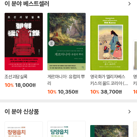
이 분야 베스트셀러
조선괴담실록
게르마니아 : 유럽의 뿌
영국화가 엘리자베스
영
리
키스의 올드 코리아 (완
키
10
18,000
%
원
전 복원판)
트
10
10,350
10
38,700
1
%
%
원
원
복
이 분야 신상품