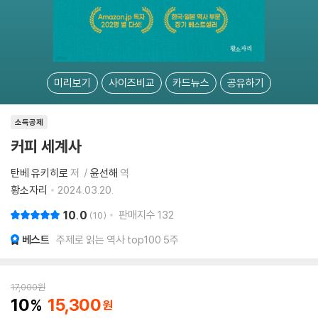
미리보기
사이즈비교
카드뉴스
공유하기
소득공제
커피 세계사
탄베 유키히로
저
윤선해
역
황소자리
2024.03.20.
10.0
판매지수
132
10
베스트
주제로 읽는 역사 top100 5주
17,000
원
10
15,300