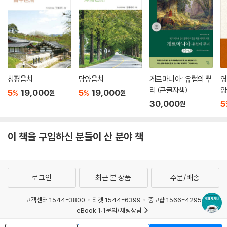
창평읍치
담양읍치
게르마니아 : 유럽의 뿌
영
리 (큰글자책)
양
5
19,000
5
19,000
%
%
원
원
30,000
5
원
이 책을 구입하신 분들이 산 분야 책
로그인
최근 본 상품
주문/배송
고객센터 1544-3800
티켓 1544-6399
중고샵 1566-4295
eBook 1:1문의/채팅상담
예스이십사(주) 사업자 정보