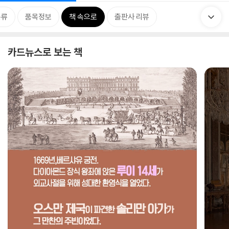
분류
품목정보
책 속으로
출판사 리뷰
카드뉴스로 보는 책