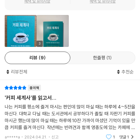
혜택 및 유의사항
혜택 및 유의사항
들을 대상으로는 ‘과학적이며 맛있는 커피 내리기’를 소개하기도 했다.
--- p.172
미국은 중남미에서 ‘제2의 쿠바’가 생겨나지 않도록, 냉전시대 서방국가의
리더로서 관리할 필요가 있었다. 그러자면 세계 커피 생산국의 경제와 정
세를 안정화해 공산주의와 반미 게릴라 세력이 대두하는 걸 막아야만 했
3
다. 고심하던 미국은 제2차 대전 때의 ‘환미커피협정’처럼, 이번에는 세계
규모의 커피 경제동맹체를 만들기로 했다.
리뷰
9
한줄평
1
--- p.179
리뷰전체
추천순
그리고 1999년, 스타벅스가 한국 1호점을 냈다. 이를 계기로 한국에서 일
본보다 더 열광적인 카페와 레귤러커피 붐이 일기 시작했다. (…) 여기에
종이책
영어 구사능력이 높은 한국인들이 적극적으로 미국의 커피 정보를 배우고
'커피 세계사'를 읽고서...
세계에서 가장 많이 큐그레이더(커피를 감별해 등급을 매기는 커피 감정
나는 커피를 평소에 즐겨 마시는 편인데 많이 마실 때는 하루에 4~5잔을
사)를 취득한 나라가 되는 등 스페셜티 커피 소비국으로 급성장했다.
마신다. 대학교 다닐 때는 도서관에서 공부하다가 졸릴 때 자판기 커피를
--- p.236
마시곤 했는데 많이 마실 때는 하루에 10잔 가까이 마셨던 기억이 있을 만
큼 커피를 즐겨 마신다. 작년에는 반려견과 함께 영종도에 있는 카페에 가
역사는 과거에서 지금으로 흘러왔지만, 이 책은 일본 편부터 거꾸로 읽어
서 '게이샤' 커피를 한 잔에 25,000원 주고 사 마시기도 했다. 그러면서 그
a*****a
2024.04.21.
신고
1
댓글
1
보시길 권합니다. 일본이 거쳐온 과거의 시점에 우리의 오늘이 있음을 새