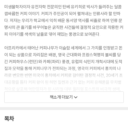
미생물학자이자 유전자학 전문의인 탄베 유키히로 박사가 들려주는 달콤
쌉싸름한 커피 이야기. 커피가 주인공이 되어 펼쳐내는 인류사라 할 만하
다. 저자는 우리가 학교에서 익히 배운 동서양 역사를 씨줄로 하여 인류 문
명사의 큰 줄기를 바꾸어놓은 굵직한 사건들에 결정적 요인으로 작용한 커
피 이야기를 색색의 날줄로 엮어 재밌는 풍경으로 보여준다.
아프리카에서 태어난 커피나무가 이슬람 세계에서 그 가치를 인정받고 돈
이 되는 상품으로 자리잡은 배경, 영국 근대화와 프랑스혁명의 불씨를 당
긴 커피하우스(런던)와 카페(파리) 풍경, 유럽의 식민지 개척시대에 도적
질과 모략을 통해 커피나무가 전파되는 과정, 영국이 커피에서 홍차의 나
라로 변모한 반면 미국이 홍차에서 커피로 갈아탄 결정적 사건, 20세기 초
대공황을 틈타 커피 왕이 된 허먼 질켄과 근거 없는 커피 유해론을 무차별
적으로 살포해 억만장자가 된 시리얼 대부 윌리엄 포스트의 비극적 생애,
냉전 시대 중남미 공산화를 막기 위해 팔 걷어붙이고 커피 생산을 장려한
책소개 더보기
미국의 속내, 21세기 스타벅스 이후 일본과 한국이 이끌어가는 동아시아
커피 트렌드까지…. 굳이 ‘미각의 생리’학을 논하지 않더라도, 탄베 박사가
들려주는 정확하고 흥미로운 이야기는 지적 충만감 경험을 넘어 늘 마시던
목차
커피 맛을 한 차원 업그레이드시켜준다.