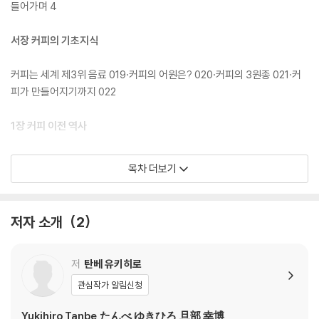
들어가며 4
서장 커피의 기초지식
커피는 세계 제3위 음료 019·커피의 어원은? 020·커피의 3원종 021·커
피가 만들어지기까지 022
1장 커피 이전 역사
‘염소치기 칼디’와 ‘쉐이크 오말’ 029·커피나무 루트 031·커피와의 최초
목차 더보기
만남 034·커피는 ‘금단의 과일’? 035·산속에 남겨진 커피 038·에티오피
아의 독자적인 커피문화 039
저자 소개
2
2장 커피, 시작의 이야기
에티오피아 서남부에 진출 051·《의학전범》에도 수록 055·400년 공백기
저
탄베 유키히로
056·《동방견문록》에서 말하는 에티오피아 정세 058·십자가의 종, 암다
관심작가 알림신청
시욘 060·열쇠를 쥔 하라 062·예멘의 카와 064·카와에서 커피로 068·
분 카와와 기실 카와 070
Yukihiro Tanbe,たんべ ゆきひろ,旦部 幸博