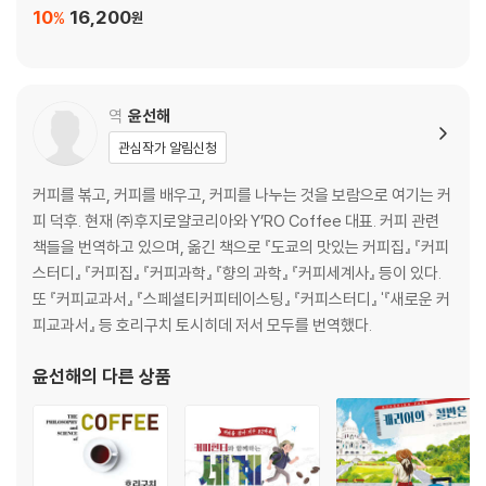
로맨스의 결과? 122·훔쳐내지 않은 유일한 커피 ‘부르봉’ 123·커피는 ‘돈
10
16,200
%
원
이 되는 나무’ 125
6장 커피붐은 나폴레옹이 만들었다?
역
윤선해
대륙봉쇄에 따른 커피 부족 131·나폴레옹이 두고 간 선물 133·제1차 커피
관심작가 알림신청
붐의 개막 135·새로운 추출기구 붐 137·제2차 커피붐 138·붐을 뒷받침한
기술혁신 139·사상 최대의 커피 반대 캠페인 141
커피를 볶고, 커피를 배우고, 커피를 나누는 것을 보람으로 여기는 커
피 덕후. 현재 ㈜후지로얄코리아와 Y’RO Coffee 대표. 커피 관련
7장 19세기 생산 사정의 이모저모
책들을 번역하고 있으며, 옮긴 책으로 『도쿄의 맛있는 커피집』 『커피
스터디』 『커피집』 『커피과학』 『향의 과학』 『커피세계사』 등이 있다.
항구 쇠퇴와 브랜드 존속: 모카 147·프랑스 커피 식민지의 쇠퇴: 아이티와
또 『커피교과서』 『스페셜티커피테이스팅』 『커피스터디』 '『새로운 커
레위니옹 148·나폴레옹이 만들어낸 최대 생산국: 브라질 149·고품질 지
피교과서』 등 호리구치 토시히데 저서 모두를 번역했다.
향의 커피 신진국: 코스타리카 153·블루마운틴의 기원 154·하와이 코나,
동아프라카 킬리만자로 156·녹병 판데믹 충격: 인도와 스리랑카 157·녹
윤선해
의 다른 상품
병과의 전쟁: 인도네시아 159·로부스타의 발견 160
8장 황금시대의 종료