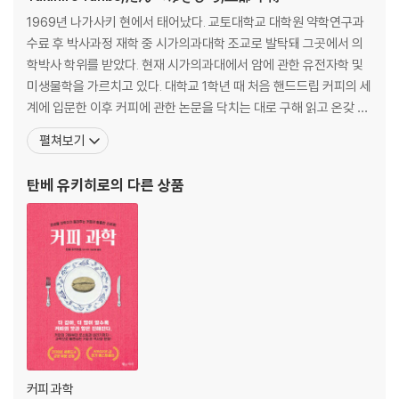
1969년 나가사키 현에서 태어났다. 교토대학교 대학원 약학연구과
3장 이슬람 세계에서 유럽으로
수료 후 박사과정 재학 중 시가의과대학 조교로 발탁돼 그곳에서 의
학박사 학위를 받았다. 현재 시가의과대에서 암에 관한 유전자학 및
커피전문점의 탄생 075·오스만 제국으로 전파 076·커피 반대운동이 일
미생물학을 가르치고 있다. 대학교 1학년 때 처음 핸드드립 커피의 세
어난 이유 078·유럽으로 이어지는 네 개의 길 081·현재의 커피는 언제 시
계에 입문한 이후 커피에 관한 논문을 닥치는 대로 구해 읽고 온갖 실
작되었나? 088
험을 할 정도로 ‘커피 오타쿠’가 된 그는 일본 인터넷 여명기에 커피
펼쳐보기
관련 사이트인 ‘백가원百?苑’을 개설해 큰 인기를 끌었다. 탄탄하게
4장 커피하우스와 카페 시대
축적한 독보적 과학 지식과 커피에 관한 무한 애정을 바탕으로 자가
탄베 유키히로
의 다른 상품
배전 카페와 기업 등에서 커피의 향미와 건
커피 선진국: 영국 093·격조 있는 스타일에 빠지다: 프랑스 098·수수께
끼투성이 최대 소비국: 네덜란드 102·여성들이 사적 공간에서 만나서 마
시다: 독일 103·당구, 신문, 크루와상과 함께: 오스트리아 105·커피하우
스, 공민관 역할을 하다: 미국 105
5장 커피나무, 세계로 퍼져나가다
아라비카 2대 품종 113·티피카 계보: 이슬람교도에 의한 전파 115·자바 커
피의 시작 116·고귀한 나무 118·드 클리외와 ‘티피카’ 120·브라질 전파는
커피 과학