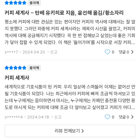
종이책
커피 세계사 - 탄베 유키히로 지음, 윤선해 옮김/황소자리
평소에 커피에 대한 관심은 있는 편이지만 커피의 역사에 대해서는 잘 알
지 못했다. 그러던 와중에 커피 세계사라는 제목이 시선을 끌었고, 커피의
역사에 대해 궁금해지기 시작했다. 꼭 한 번 접해보고 싶었는데 좋은 기회
가 닿아 접할 수 있게 되었다. 이 책은 '들어가며'를 시작으로 서장 커피의
기초지식, 1장 커피 이전 역사, 2장 커피, 시작의 이야기, 3장 이슬람 세계
s****7
2024.04.20.
신고
0
댓글
0
에서 유럽으
종이책
커피 세계사
세계적으로 기호식품이 된 커피. 우리 일상에 스며들어 이제는 없어선 안
될 기호식품이 되었다. 나는 최근에서야 커피에 빠져 조금씩 마셔보고 있
는데 누구에게는 음미하면서 마시는, 누구에게는 카페인 충전용 다양한 용
도로 마시게 되는 커피에 대해 조금 더 알아보고 싶어졌고 커피가 어디서
부터 시작됐는지, 어느 나라에서 생산되는지 다양한 커피에 관한 방대한
s******4
2024.04.18.
신고
0
댓글
0
스토리들을 초보자들
리뷰 전체보기