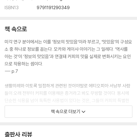
8·일본에 파급된 스페셜티 220·냉전이 만들어낸 공정무역 223·커피를 습
ISBN13
9791191290349
격한 두 번의 위기 225·천하제일(?) 품평회 227
종장 커피 신세기의 도래
책 속으로
컵 오브 엑설런스의 시대로 233·커피에 끌리는 동아시아 235·서드 웨이
미각 연구 분야에서는 이를 ‘정보의 맛있음’이라 부르고, ‘맛있음’의 구성요
브란 무엇일까? 237·서드 웨이브의 무대 뒤 239·일본 커피의 재평가 241
소 중 하나로 정보를 꼽는다. 모카와 게이샤 이야기는 그 일례다. ‘역사를
·일본 커피의 신세기 243·커피의 미래를 생각한다 244
아는 것’이 ‘정보의 맛있음’과 연결돼 커피의 맛을 실제로 변화시키는 요인
으로 작용하는 셈이다.
마지막으로 247 개정판 옮긴이의 말 249
--- p.7
생활의례와 이토록 밀접하게 관련된 것이야말로 에티오피아 서남부 사람
들이 오래 전부터 커피를 이용해온 증거라고 봐도 무방할 것이다. 동시에
단순한 식용을 넘어 독특한 사용법이 있다는 것은, 그들이 커피의 특별한
‘힘’을 알았다는 반증이기도 하다.
책 속으로 더보기
--- p.46
당시 커피하우스는 기본적으로 여자 출입금지였다. 게다가 커피하우스에
출판사 리뷰