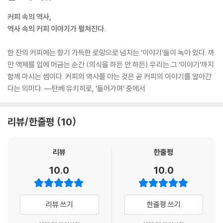
심취한 남편들이 밖으로만 나돌자 성난 부인들이 ‘커피는 출생률을 떨어뜨
린다’라는 팸플릿을 발행했다는 기록도 남아있다. 또 커피하우스 내에서
커피 속의 역사,
이루어지는 시민토론을 탐탁지 않아 하던 국왕 찰스 2세가 여성들의 불만
역사 속의 커피 이야기가 펼쳐진다.
에 편승해 커피하우스 폐쇄령을 발표했지만 시민들이 강력 반발하면서 10
일 만에 철회하는 해프닝도 벌어졌다.
한 잔의 커피에는 향기 가득한 로망으로 넘치는 ‘이야기’들이 녹아 있다. 까
--- p.95
만 액체를 입에 머금는 순간 (의식을 하든 안 하든) 우리는 그 ‘이야기’까지
함께 마시는 셈이다. 커피의 역사를 아는 것은 곧 커피의 이야기를 알아간
영국과의 대립은 북아메리카 사람들의 음료가 차에서 커피로 대체되는 계
다는 의미다. ―탄베 유키히로, ‘들어가며’ 중에서
기로 작용하면서 커피 소비 증가로 이어졌다. 실제로 미국에서는 보스턴
차 사건 전후 단기간에 커피 소비량이 7배나 늘었다. 특히 사건이 일어난
보스턴에서는 홍차를 대신해 옅은 커피가 보급되었고, 미국 내에서도 특히
리뷰/한줄평
10
보스턴은 ‘약배전’을 대표하는 지역이 되었다.
--- p.109
리뷰
한줄평
이때 선전에 동원된 것이 ‘최신 과학’이었다. 그들은 휴식시간 커피를 마시
10.0
10.0
는 것으로 일의 능률을 향상시킨다는 논문을 인용하며 노동자를 향해 커피
의 이점을 어필했다. 또 건강에 관심이 높은 인텔리 계층에는 의학논문을
인용해 C. W. 포스트가 퍼뜨린 커피해악설을 반박하면서 ‘실은 커피가 몸
리뷰 쓰기
한줄평 쓰기
에도 좋고, 특히 지식인들에게 유용한 음료’라고 선전했다. 일반 가정주부