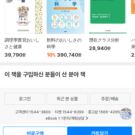
調理學實習おいし
飮料のおいしさの
潛在クラス分析
さと健康
科學
28,940
원
39,790
10
390,740
2
%
원
원
이 책을 구입하신 분들이 산 분야 책
로그인
최근 본 상품
주문/배송
고객센터 1544-3800
티켓 1544-6399
중고샵 1566-4295
eBook 1:1문의/채팅상담
예스이십사(주) 사업자 정보
바로구매
카트담기