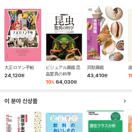
大正ロマン手帖
ビジュアル圖鑑 昆
貝類圖鑑
蟲驚異の科學
24,120
43,410
1
원
원
10
64,030
%
원
이 분야 신상품