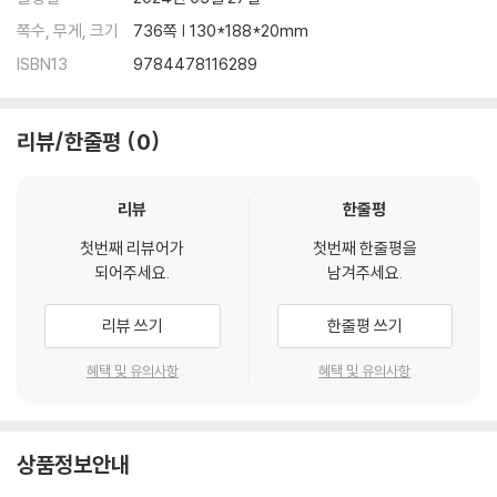
쪽수, 무게, 크기
736쪽 | 130*188*20mm
ISBN13
9784478116289
리뷰/한줄평
0
리뷰
한줄평
첫번째 리뷰어가
첫번째 한줄평을
되어주세요.
남겨주세요.
리뷰 쓰기
한줄평 쓰기
혜택 및 유의사항
혜택 및 유의사항
상품정보안내