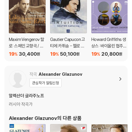
Maxim Vengerov 랄
Gautier Capucon 고
Howard Griffiths 생
로: 스페인 교향곡 / 생
티에 카퓌송 - 첼로 소
상스: 바이올린 협주곡
상스: 바이올린 협주곡
품집 '인투이션' (Intuiti
1번, 2번, ‘서주와 론도
19
30,400
19
50,100
19
20,800
%
%
%
원
원
원
2번 (LALO: Sympho
on) [UHQCD]
카프리치오소’, ‘하바네
nie espagnole Op. 2
즈’ (Saint-Saens: Vi
1 / Saint-Sans: Violin
olin Concertos 1 & 2,
작곡
Alexander Glazunov
Concerto Op.61) [U
Havanaise, Introduc
관심작가 알림신청
HQCD]
tion and Rondo Capr
iccioso)
알렉산더 글라주노프
러시아 작곡가
Alexander Glazunov
의 다른 상품