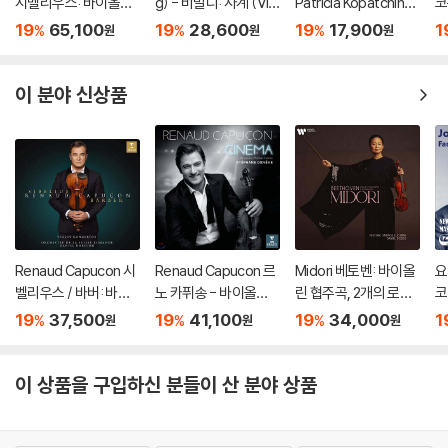
시벨리우스: 바이올린
g) - 비발디: 사계 (Viv
Patricia Kopatchinsk
코
협주곡 / 베토벤: 로망
aldi: The Four Seaso
aja 차이코프스키: 바이
주
19
65,100
19
28,600
19
17,900
1
%
%
%
원
원
원
스 (Sibelius: Violin C
ns) [LP]
올린 협주곡 / 스트라빈
en
oncerto / Beethove
스키: 결혼 - 테오도르
C
n: Romances For) [L
쿠렌치스
이 분야 신상품
P]
Renaud Capucon 시
Renaud Capucon 르
Midori 베토벤: 바이올
요
벨리우스 / 바버: 바이
노 카퓌송 - 바이올린
린 협주곡, 2개의 로망
코
올린 협주곡 (Sibelius
으로 연주한 영화음악
스 - 미도리 (Beethov
F
19
37,500
19
41,100
19
34,000
1
%
%
%
원
원
원
/ Barber: Violin Conc
(Cinema) [UHQCD]
en: Violin Concerto
s)
ertos) [SACD Hybri
Op.61, Romances)
d]
[UHQCD]
이 상품을 구입하신 분들이 산 분야 상품