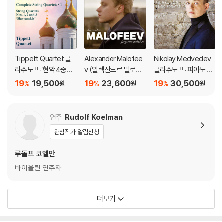
Tippett Quartet 글
Alexander Malofee
Nikolay Medvedev
라주노프: 현악 4중주
v (알렉산드르 말로페
글라주노프: 피아노 소
전곡 1집 - No.1.2.3 (Gl
예프) - Forgotten M
나타 (Glazunov: Pian
19
19,500
19
23,600
19
30,500
%
%
%
원
원
원
azunov: Complete
elodies
o Sonatas)
String Quartets Vol.
1)
연주
Rudolf Koelman
관심작가 알림신청
루돌프 코엘만
바이올린 연주자
더보기