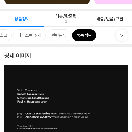
리뷰/한줄평
상품정보
배송/반품/교환
0
스크
아티스트 소개
관련분류
품목정보
상세 이미지