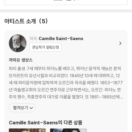
아티스트 소개
5
작곡
Camille Saint-Saens
관심작가 알림신청
까미유 생상스
파리 출생. 7세 때부터 피아노를 배우고, 뛰어난 음악적 재능은 흔히
모차르트의 유년시절과 비교되었다. 1846년 10세 때 데뷔하고, 12
세 때 파리음악원에 입학하여 오르간과 작곡을 배웠다. 1853~1877
년 마들렌교회의 오르간 연주자로 근무하면서는, 오르간 ·피아노 연
주의 명수, 즉흥연주의 대가로 이름을 떨쳤다. 또 1861∼1865년에
는 에콜 니데르메이에르음악학교에서 피아노를 교수하였는데, A.메
펼쳐보기
사제, G.포레 등은 이 시기의 제자들이다. 1871년 유지들과 파리에서
'국민음악협회'를 결성하고 유력한 멤버로서 프랑스음악계에 교향악
Camille Saint-Saens
의 다른 상품
운동을 강력히 추진하였다. 작곡가로서는