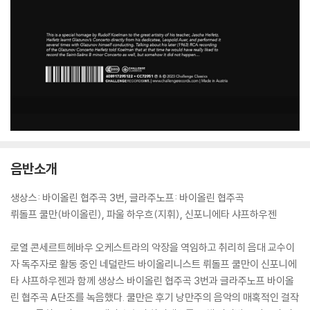
음반소개
생상스: 바이올린 협주곡 3번, 글라주노프: 바이올린 협주곡
뤼돌프 쿨만(바이올린), 파울 하우흐(지휘), 신포니에타 샤프하우젠
로열 콘세르트헤바우 오케스트라의 악장을 역임하고 취리히 음대 교수이
자 독주자로 활동 중인 네덜란드 바이올리니스트 뤼돌프 쿨만이 신포니에
타 샤프하우젠과 함께 생상스 바이올린 협주곡 3번과 글라주노프 바이올
린 협주곡 A단조를 녹음했다. 쿨만은 후기 낭만주의 음악의 매혹적인 걸작