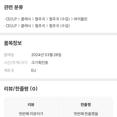
관련 분류
CD/LP
클래식
협주곡
협주곡 (수입)
바이올린
CD/LP
클래식
협주곡
협주곡 (수입)
품목정보
발매일
2024년 03월 28일
시간/무게/크기
크기확인중
제조국
EU
리뷰/한줄평
0
리뷰
한줄평
첫번째 리뷰어가
첫번째 한줄평을