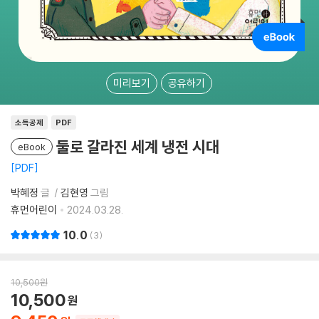
미리보기
공유하기
소득공제
PDF
둘로 갈라진 세계 냉전 시대
eBook
PDF
박혜정
글
김현영
그림
휴먼어린이
2024.03.28.
10.0
3
10,500
원
10,500