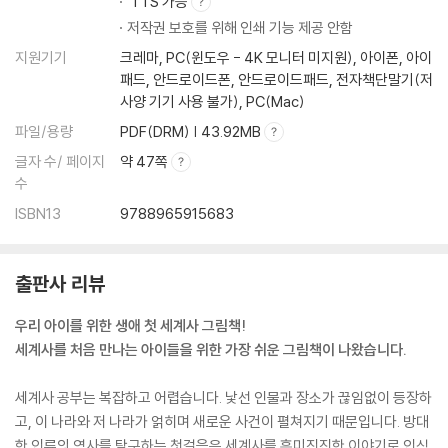
TTS 가능
저작권 보호를 위해 인쇄 기능 제공 안함
지원기기
크레마, PC(윈도우 - 4K 모니터 미지원), 아이폰, 아이
패드, 안드로이드폰, 안드로이드패드, 전자책단말기(저
사양 기기 사용 불가), PC(Mac)
파일/용량
PDF(DRM) | 43.92MB
글자 수/ 페이지
약 47쪽
수
ISBN13
9788965915683
출판사 리뷰
우리 아이를 위한 생애 첫 세계사 그림책!
세계사를 처음 만나는 아이들을 위한 가장 쉬운 그림책이 나왔습니다.
세계사 공부는 복잡하고 어렵습니다. 낯선 인물과 장소가 끊임없이 등장하
고, 이 나라와 저 나라가 얽히며 새로운 사건이 펼쳐지기 때문입니다. 방대
한 인류의 역사를 탐구하는 첫걸음은 세계사를 흥미진진한 이야기로 인식