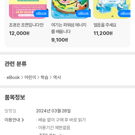
초경은 초면입니다만
여기는 파워섬 에너지
얼음을 주세요
를 배웁니다
12,000
11,200
원
원
9,100
원
관련 분류
eBook
어린이
학습
역사
품목정보
발행일
2024년 03월 28일
이용안내
배송 없이 구매 후 바로 읽기
이용기간 제한없음