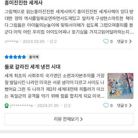
흥미진진한 세계사
이 활짝 열리는 것을 느낄 수 있을 것입니다. 이 시리즈는 한 번 보고 덮을
책이 아니라, 두고두고 펼쳐 보며 앞으로 배우게 될 수많은 지식의 토대를
그림책으로 읽는흥미진진한 세계사여기 흥미진진한 세계사책이 있다.방
대한 양의 역사를일목요연하면서도재밌고 알차게 구성한스마트한 책이
쌓을 수 있는 든든한 세계사 기본서입니다.
다.그림들은 아이들의눈높이에 맞춰서이해가 쉽도록 그렸으며흥미를 돋
군다.아직 어린 우리집 아이도어찌나 호기심을 가지고읽어달라하는지 2
꼭 알아야 할 역사 지식을 가려 뽑은 핵심 세계사!
권을 금세 읽었다.아이 뿐 아니라 어른들도재밌는 세계사 이야기!＜다시
그림책만 펼치면 언제든지 역사 여행을 떠날 수 있습니다.
c****w
2024.02.05.
신고
0
댓글
0
일어서는 아시아와 아프리카＞
세계사는 이 세상에 존재했던 다양한 사회와 문화의 흔적을 찾아 떠나는
종이책
시간 여행입니다. 사람들이 지구에 처음 살기 시작한 순간부터 지금까지
둘로 갈라진 세계 냉전 시대
얼마나 많은 나라가 생기고 사라졌을까요? 수많은 나라가 실시간으로 교
세계 최초의 사회주의 국가였던 소련과자본주의를 가장
류하며 어울려 살아가는 오늘날에 이르기까지 우리가 사는 세상은 끊임없
잘 발달시킨 나라인 미국은 서로 생각이 다르고 사이도 나
이 바뀌어 왔습니다. 그 변화의 과정만큼 세계사 이야기는 참 깊고 넓습니
빴어요.그런 두 나라가 제2차 세계대전때 히틀러가 이끄
다. 역사를 처음 접하는 아이들이 수천 년의 이야기를 모두 받아들이기란
는 독일군의 공격을 막기 위해 힘을 합치게 되요.미국과
쉽지 않은 일입니다. 〈나의 첫 세계사〉는 세계사의 커다란 흐름을 확실히
소련은 전쟁을 끝내는 데 있어서 중요한 역할을 했어요.유
j*********e
2024.01.30.
신고
0
댓글
0
파악할 수 있도록 꼭 필요한 핵심만을 가려 뽑아 고대부터 현대까지 시간
럽이 사회주의와 자본주의로 나뉘어갈때 독일은 동독 서
순으로 역사를 담았습니다. 모든 권을 차례대로 읽지 않아도, 궁금한 부분
독으로 나뉘어졌고,한반도도 북한 남한으로
리뷰 전체보기
부터 먼저 찾아 읽어도 단번에 이해할 수 있도록 권마다 완결된 내용으로
시리즈를 구성했습니다. 복잡한 지명과 역사적 사실을 나열하기보다는 세
계사 지식을 흥미진진한 옛이야기로 친근하게 풀어내며 중간중간 간단한