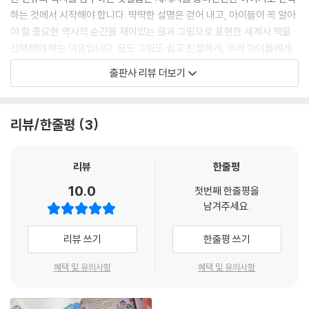
하는 것에서 시작해야 합니다. 딱딱한 설명은 걷어 내고, 아이들이 꼭 알아
야 할 중요한 역사적 순간을 재미있는 글과 그림으로 표현한 세계사 책을
선택해야 하는 이유입니다. 글도 그림도 쉽고 친절하게, 우리 아이들에게
맞춤한 세계사 그림책이 필요하다는 생각에서 〈나의 첫 세계사〉 시리즈가
출판사 리뷰 더보기
탄생했습니다.
세계사는 우리가 사는 지구에서 일어난 흥미로운 옛이야기입니다. 〈나의
첫 세계사〉는 시간의 흐름에 따라 차근차근 인류의 역사를 풀어내면서 아
리뷰/한줄평
3
이들의 끝없는 상상력에 물을 주고, “세계사는 재미있다!”라는 첫인상을
만들어 줍니다. 세상 모든 것이 궁금한 시기이자 지적 능력이 폭발적으로
성장하는 6~7세부터 제대로 된 역사책을 만난다면 세계를 바라보는 폭넓
리뷰
한줄평
은 시야와 안목을 갖추게 될 것입니다. 〈나의 첫 세계사〉 시리즈는 최초의
10.0
첫번째 한줄평을
문명이 발생한 고대부터 전 세계가 하나로 연결되어 살아가는 현대까지 시
남겨주세요.
대별 세계사를 다루며 총 20권으로 출간됩니다. 인도, 중국, 일본, 미국 등
한 나라의 역사를 집중적으로 탐구하거나 이슬람교와 크리스트교의 탄생,
리뷰 쓰기
한줄평 쓰기
르네상스, 산업 혁명, 세계 대전 등 주요한 역사적 사건을 깊이 있게 알아보
는 주제로 시리즈가 구성되어 다양한 시각으로 세계사를 배울 수 있습니
혜택 및 유의사항
혜택 및 유의사항
다.