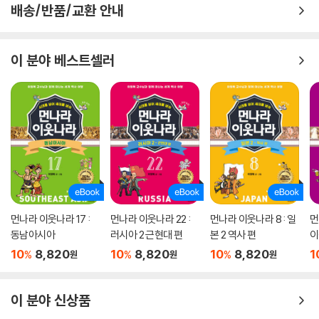
배송/반품/교환 안내
질문을 던져 아이들의 흥미를 돋우고, 의성어와 의태어를 적극적으로 사용
하여 직접 소리 내어 책을 읽는 재미를 살렸습니다.
이 분야 베스트셀러
세계사 이야기를 다 읽고 나면 ‘나의 첫 역사 여행’이라는 정보면을 통해 역
사 체험 활동을 떠날 수 있습니다. 역사 유물이나 유적지의 실제 모습을 사
진으로 확인하며 그 시대를 생생하게 경험하는 역사 여행은 오래도록 머릿
속에 남아 유익한 배경지식이 되어 줄 것입니다. 또한 시대별로 더 궁금한
이야기는 ‘나의 첫 역사 클릭’에서 찾아 읽을 수 있도록 했습니다. 역사 속
으로 한걸음 더 들어가 미처 몰랐던 놀라운 이야기를 만나고, 아이들 스스
로 다양한 정보를 직접 클릭해 찾아보는 즐거움을 선사해 줍니다.
소련과 미국이 세계를 둘로 갈라 경쟁하던
먼나라 이웃나라 17 :
먼나라 이웃나라 22 :
먼나라 이웃나라 8 : 일
먼
냉전 시대는 어떤 모습이었을까요?
동남아시아
러시아 2 근현대 편
본 2 역사 편
이
10
8,820
10
8,820
10
8,820
1
미국과 소련이 엄청난 경쟁을 벌이던 때가 있었어요. 소련은 모두가 똑같
%
%
%
원
원
원
이 돈을 나눠 가지는 사회주의 나라였고, 미국은 누구나 자유롭게 돈을 벌
고 쓸 수 있는 자본주의 나라였지요. 서로 생각이 다른 두 나라는 세계를 둘
이 분야 신상품
로 갈라 자기편을 늘리고 더욱 강력한 무기를 만들어 냈어요. 미국과 소련