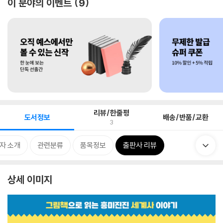
이 분야의 이벤트
9
리뷰/한줄평
도서정보
배송/반품/교환
3
자 소개
관련분류
품목정보
출판사 리뷰
상세 이미지