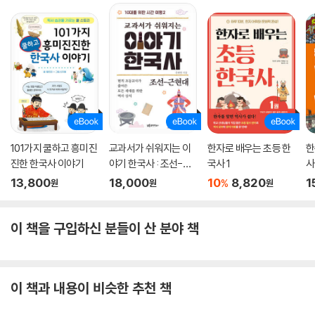
의 갈등으로 전 세계에 싸늘하고 차가운 분위기가 감돌며 냉전이 시작되었
습니다. 나의 첫 세계사 18권 『둘로 갈라진 세계 냉전 시대』에서는 최초의
사회주의 국가 소련과 자본주의를 가장 잘 발달시킨 나라 미국이 세력을
다투던 냉전 시대의 이야기가 펼쳐집니다. 러시아의 노동자와 농민, 병사
들은 왜 혁명을 일으켜 황제를 쫓아냈을까요? 제2차 세계 대전이 끝난 뒤
평화와 안전을 유지하기 위해 여러 나라가 힘을 합쳐 만든 국제기구는 무
엇일까요? 미국과 소련, 어느 쪽에도 휘둘리지 않고 자기들의 목소리를 내
려는 나라들을 일컫는 말은 무엇일까요?
101가지 쿨하고 흥미진
교과서가 쉬워지는 이
한자로 배우는 초등 한
한
진한 한국사 이야기
야기 한국사 : 조선-근
국사 1
사
현대
13,800
18,000
10
8,820
1
%
원
원
원
이 책을 구입하신 분들이 산 분야 책
이 책과 내용이 비슷한 추천 책