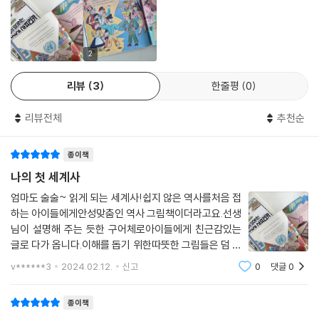
재미있는 글과 아름다운 그림으로 이해가 쏙쏙!
역사 선생님이 직접 쓰고 뛰어난 화가들이 그렸습니다.
이 시리즈는 중학교에서 역사를 가르치며 학생들과 세계사의 재미를 나누
2
고 있는 박혜정 선생님이 직접 쓴 역사책입니다. 오랜 시간 학생들에게 역
리뷰
3
한줄평
0
사를 가르치며 쌓아 온 경험을 바탕으로, 아이들 눈높이에 꼭 맞는 세계사
이야기를 들려주며 처음부터 제대로 올바른 역사 지식을 익힐 수 있도록
리뷰전체
추천순
도와줍니다. 특히 친근한 말투를 사용하여 엄마 아빠가 아이에게 읽어 줄
때도, 아이가 스스로 읽을 때도 어려움 없이 책장을 넘길 수 있는 친절한 세
종이책
계사 책입니다. 또한 이 시리즈는 역사 교양서이지만 수준 높은 그림을 감
상할 수 있는 그림책입니다. 최고의 화가들이 뛰어난 표현력으로 그려 낸
나의 첫 세계사
세계사 속 장면들은 아이들의 호기심을 불러일으키고, 생생한 몰입감을 선
엄마도 술술~ 읽게 되는 세계사!쉽지 않은 역사를처음 접
사합니다. 글과 그림이 완벽한 조화를 이루도록 권마다 각기 다른 화가들
하는 아이들에게안성맞춤인 역사 그림책이더라고요.선생
이 작업하여 주제에 꼭 어울리는 멋진 그림책을 완성했습니다. 저마다의
님이 설명해 주는 듯한 구어체로아이들에게 친근감있는
개성이 녹아 있는 다채로운 그림을 한 장씩 감상하다 보면 어느덧 역사 속
글로 다가 옵니다.이해를 돕기 위한따뜻한 그림들은 덤 이
주인공인 된 듯 세계사 이야기에 푹 빠져들 것입니다. 〈나의 첫 세계사〉는
예요.역사는 배경을 알아야 과정부터현재까지 이해가 쉬
v******3
2024.02.12.
신고
0
댓글
0
운데그런 배경 설명을 꼼꼼하게 기록해 두었어요.우리 나
술술 읽히는 재미있는 글과 눈길을 사로잡는 아름다운 그림이 어우러진 역
라와 비슷한 식민지를 겪은 인도,제일 먼저 떠
사 그림책입니다. 처음에는 엄마 아빠와 함께 읽고, 그림으로 마음껏 상상
종이책
력을 펼쳐 보고, 마침내 아이들 스스로 거듭 읽다 보면 세상을 바라보는 눈