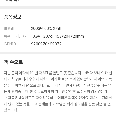
품목정보
발행일
2003년 06월 27일
쪽수, 무게, 크기
103쪽 | 207g | 153*204*20mm
ISBN13
9788970469072
책 속으로
저는 몸이 아파서 1학년 때 MT를 한번도 못 갔습니다. 그러다 보니 학과 선
배나 친구들에게 수업에 대한 이야기를 들은 적이 없어 2학기 때 어떤 과목
을 들어야할지 잘 모르겠더군요. 그래서 그만 4학년들의 전공필수 과목을
듣게 되었습니다. 한국 종교학계의 거목인 윤이흠 교수님의 강의였는데,
그 과목은 4학년들도 재수강을 하는 어려운 과목이었어요. 제가 그 강의실
에 앉아 있는 것을 보고 선배들과 교수님은 제가 강의실을 잘못 찾은 줄 알
았습니다.