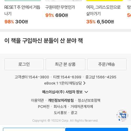
RESET 주 안에서 거듭
구원이란 무엇인가
여자, 그리스도인으로
탕
나기
살아가기
91
690
5
%
원
98
300
35
6,500
%
%
원
원
이 책을 구입하신 분들이 산 분야 책
로그인
최근 본 상품
주문/배송
고객센터 1544-3800
티켓 1544-6399
중고샵 1566-4295
eBook 1:1문의/채팅상담
예스이십사(주) 사업자 정보
이용약관
개인정보처리방침
청소년보호정책
PC버전
회사소개
거래처관계자께
도서홍보
광고
Copyright © YES24 Corp. All Rights Reserved.
MATOM9