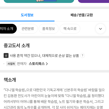
도서정보
배송/반품/교환
저자 소개
관련분류
품목정보
책 속으로
중고도서 소개
사용 흔적 약간 있으나, 대체적으로 손상 없는 상품
상
판매자 :
스토리북스
사업자
책소개
『다니엘 학습법』으로 대한민국 기독교계에 '신본주의 학습법' 바람을 일으
킨 김동환 전도사가 어린이의 눈높이에 맞춰 『다니엘 학습법』을 정리했다.
어려서부터 어머니를 통해 배운 학습법, 노트 필기와 좋은 학습서, 그리고
시간관리 등의 노하우를 공개하며, 각 장 사이 쉬어가는 페이지에는 유명