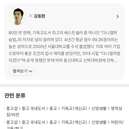
우리는 하나님을 위해 공부합니다. 우리는 평생 하나님을 찬양하고 하나님
을 사랑하며, 하나님을 위해 살도록 만들어졌으니까요.
저
김동환
3장 수업은 예배다
4장 세상 사람보다 더 열심히!
5장 무엇이든 철저하게!
80만 부 판매, 기독교도서 최고의 베스트셀러 중 하나인 『다니엘학
6장 공부보다 중요한 것
습법』의 저자로 널리 알려져 있다. 4년간 평균 점수 99.26점이라는
7장 스카이스쿨 공부방
높은 성적으로 2000년 서울대학교를 수석 졸업했다. 이후 여러 기업
으로부터 좋은 조건의 입사 제의를 받았지만, 10대 시절 “다니엘처럼
3부 여러분은 이렇게 공부하세요
되겠다”며 굳게 정했던 뜻에 따라 총신대학교 신학대학원에 진학했
으며, 서울대학교 교육학과 박사과정을 수료했다. 퇴행성 디스크라
펼쳐보기
철저한 성경일기와 신앙훈련을 바탕으로 효과적인 시간관리를 해서 초등
는 병을 가진 채 기도와 인내로 하나님을 의지하여 성실하게 공부했
학생 시절부터 영혼과 지식, 육체 모두 기초를 튼튼하게 해주어야 합니다.
다. 2004년 목사 안수를 받고 초등학교 3학년 때부터 20년간 꿈꾸
8장 초등학생을 위한 공부법
고 준비한 목사의 꿈을 이루었다. 저자는 자신이
9장 어린이 다니엘 학습 십계명
관련 분류
중고샵
중고 국내도서
종교
기독교(개신교)
신앙생활
영적성
장/비전
중고샵
중고 국내도서
종교
기독교(개신교)
신앙생활
어린이/
교육/학교