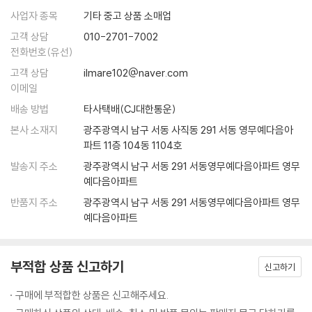
사업자 종목
기타 중고 상품 소매업
저는 공부할 때 공부하는 책 말고는 책상 위에서 다 치워요. 이것저것 많으
고객 상담
010-2701-7002
면 자꾸 신경에 거슬려서 집중이 안되기도 하고, 나도 모르게 괜히 한번 만
전화번호(유선)
져보다가 딴 짓을 하게 되거든요. 그래서 책이랑 필요한 것 말고는 아예 책
고객 상담
ilmare102@naver.com
상에 안 둔답니다. 책상을 깨끗이 해보세요. 공부가 더 잘될 거예요.
이메일
--- pp 46
배송 방법
타사택배(CJ대한통운)
본사 소재지
광주광역시 남구 서동 사직동 291 서동 영무예다음아
파트 11층 104동 1104호
발송지 주소
광주광역시 남구 서동 291 서동영무예다음아파트 영무
예다음아파트
반품지 주소
광주광역시 남구 서동 291 서동영무예다음아파트 영무
예다음아파트
부적합 상품 신고하기
신고하기
구매에 부적합한 상품은 신고해주세요.