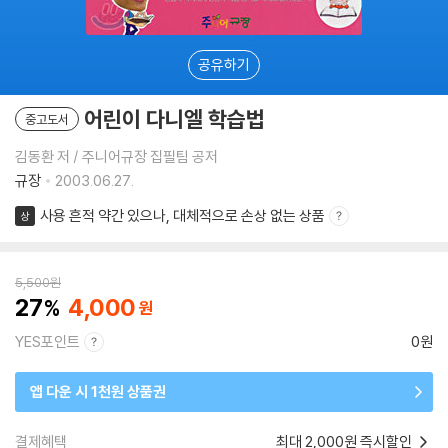
공유하기
어린이 다니엘 학습법
중고도서
김동환 저 / 주니어규장 집필팀 공저
규장
2003.06.27.
사용 흔적 약간 있으나, 대체적으로 손상 없는 상품
상
5,500
원
27
4,000
YES포인트
0원
앱 다운 시 1천원 상품권
결제혜택
최대 2,000원 즉시할인