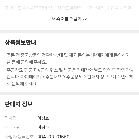
단 한번도 A+을 준 적이 없는 것으로 유명한 그 교수님은, 수업을 시작할
때 그 날 수업에서 핵심이 되는 문제를 물으셨습니다. 출석부를 보고 나이
책 속으로 더보기
가 많은 많은 학생부터 질문을 해서 답을 못하면 다음 사람에게 넘어가는
식이었어요. 첫 수업 시간부터 교수님은 봐주지 않고 질문을 하셨습니다.
선배들이 대답을 못하자 점점 제 차례가 다가왔습니다.
상품정보안내
"하나님, 제가 이 수업을 잘할 수 있게 도와주세요."
주문 전 중고상품의 정확한 상태 및 재고 문의는 [판매자에게 문의하기]
를 통해 문의해 주세요.
처음 듣는 어려운 수업이니 저는 마음 속으로 기도를 할 수밖에요. 그러다
주문완료 후 중고상품의 취소 및 반품은 판매자와 별도 협의 후 진행 가능
드디어 제가 대답해야 할 차계가 되었습니다. 저는 이 수업을 어떻게 하고,
합니다. 마이페이지 > 주문내역 > 주문상세 > 판매자 정보보기 > 연락처
어떤 식으로 개념을 정리할지 미리 생각하고 기도한 내용을 말씀드렸습니
로 문의해 주세요.
다. 교수님께는 제 대답이 새롭게 들리셨는지 제 이름을 다시 물어보셨지
요. 그 다음 주 수업 시간에도 교수님은 질문을 하셨습니다. 선배들이 대답
판매자 정보
을 못해서 또 제 차례가 되었어요. 예습하면서 생각했던 것을 교수님께 말
씀드렸더니, 제 대답에 만족해 하시며 다음부터 앞자리에 앉으라고 하셨습
업체명
이창호
니다. 그 다음부터는 선배들도 1학년에게 질세라 예습을 많이 하기 시작했
습니다. (...)
대표자명
이창호
--- pp 58~60
사업자 등록번호
384-98-01559