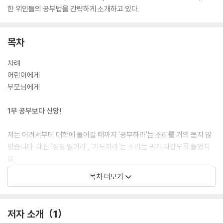
한 위인들의 공부법을 간략하게 소개하고 있다.
목차
차례
어린이에게
부모님에게
1부 공부보다 신앙!
저는 어려서부터 대학에 들어갈 때까지 '공부하라'는 소리를 거의 듣지 않
았습니다. 대신 '성경 읽어라', '기도하라'는 소리는 귀가 따갑도록 들었지
요.
1장 나의 어린 시절
목차 더보기
2장 눈물과 기도
2부 나는 이렇게 공부했어요
저자 소개
1