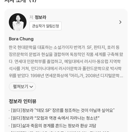
저
정보라
관심작가 알림신청
Bora Chung
한국 현대문학을 대표하는 소설가이자 번역가. SF, 판타지, 호러 등
장르문학의 문법과 현실을 결합하며 독창적인 작품 세계를 구축해 왔
다. 연세대 인문학부를 졸업하고, 예일대에서 러시아·동유럽 지역학
석사를 거쳐, 인디아나대에서 러시아문학과 폴란드문학으로 박사학
위를 받았다. 1998년 연세문화상에 「머리」가, 2008년 디지털문학
상 모바일 부문 우수상에 「호(狐)」가 당선되었으며, 2014년 「씨앗」
펼쳐보기
으로 제1회 SF어워드 단편 부문 우수상을 수상했다. 『저주토끼』로 2
022년 부커상 국제 부문 최종 후보에 올랐고, 이듬해 국내 최초로 전
정보라
인터뷰
미도서상 번역문학 부문 최종 후보에도 이름을
[읽다]
정보라 "‘데모 SF’ 장르를 창조하는 것이 아닐까 싶어요"
[읽다]
정보라 “모험과 역경 속에서 자라나는 청소년”
[읽다]
삶과 죽음의 경계를 흔드는 정보라 환상 괴담