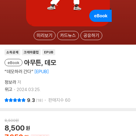
미리보기
카드뉴스
공유하기
소득공제
크레마클럽
EPUB
아무튼, 데모
eBook
“데모하러 간다”
EPUB
정보라
저
위고
2024.03.25.
9.3
판매지수
60
18
8,500
원
8,500