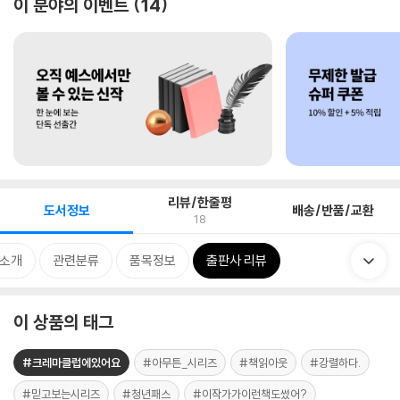
이 분야의 이벤트
14
리뷰/한줄평
도서정보
배송/반품/교환
18
 소개
관련분류
품목정보
출판사 리뷰
이 상품의 태그
#크레마클럽에있어요
#아무튼_시리즈
#책읽아웃
#강렬하다.
#믿고보는시리즈
#청년패스
#이작가가이런책도썼어?