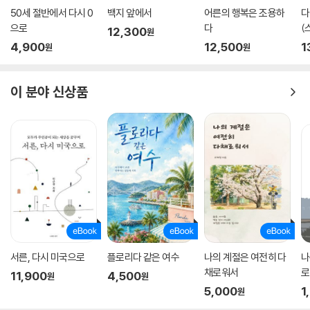
50세 절반에서 다시 0
백지 앞에서
어른의 행복은 조용하
다
으로
다
(
12,300
원
4,900
12,500
1
원
원
이 분야 신상품
서른, 다시 미국으로
플로리다 같은 여수
나의 계절은 여전히 다
나
채로워서
로
11,900
4,500
원
원
5,000
1
원