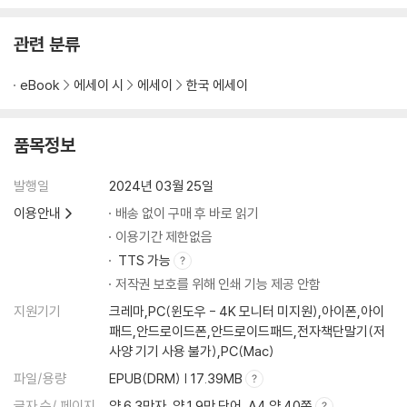
관련 분류
eBook
에세이 시
에세이
한국 에세이
품목정보
발행일
2024년 03월 25일
이용안내
배송 없이 구매 후 바로 읽기
이용기간 제한없음
TTS 가능
저작권 보호를 위해 인쇄 기능 제공 안함
지원기기
크레마,PC(윈도우 - 4K 모니터 미지원),아이폰,아이
패드,안드로이드폰,안드로이드패드,전자책단말기(저
사양 기기 사용 불가),PC(Mac)
파일/용량
EPUB(DRM) | 17.39MB
글자 수/ 페이지
약 6.3만자, 약 1.9만 단어, A4 약 40쪽