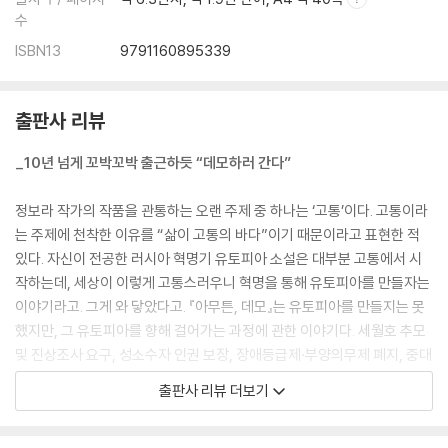
수
ISBN13
9791160895339
출판사 리뷰
_10년 넘게 꼬박꼬박 출근하듯 “데모하러 간다”
정보라 작가의 작품을 관통하는 오랜 주제 중 하나는 ‘고통’이다. 고통이라
는 주제에 천착한 이유를 “삶이 고통의 바다”이기 때문이라고 표현한 적
있다. 자신이 전공한 러시아 혁명기 유토피아 소설은 대부분 고통에서 시
작하는데, 세상이 이렇게 고통스러우니 혁명을 통해 유토피아를 만들자는
이야기라고. 그게 와 닿았다고. 『아무튼, 데모』는 유토피아를 만들지는 못
했지만, 그 유토피아를 향해 걸어가는 과정에 관한 이야기다. 세월호 추모
및 진상조사 요구, 성소수자 인권 보장, 장애등급제·부양의무제 폐지, 중대
재해기업처벌법, 해고노동자 복직, 차별금지법 등을 지지하는 집회나 시
출판사 리뷰 더보기
위에 열심히 참가해온 작가의 기록이 빼곡 담겨 있다. 10년 넘게 꼬박꼬박
출근하듯 집회에 참여했던 사람만이 들려줄 수 있는 이야기, 집회 현장을