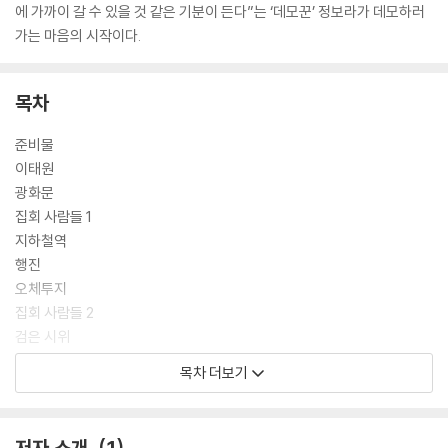
에 가까이 갈 수 있을 것 같은 기분이 든다”는 ‘데모꾼’ 정보라가 데모하러
가는 마음의 시작이다.
목차
준비물
이태원
광화문
집회 사람들 1
지하철역
행진
오체투지
집회 사람들 2
검은 시위
만국의 노동자여 단결하라
목차 더보기
고공농성
해외 연대
유토피아
저자 소개
1