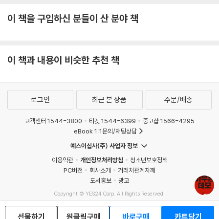
이 책을 구입하신 분들이 산 분야 책
이 책과 내용이 비슷한 추천 책
로그인
최근 본 상품
주문/배송
고객센터 1544-3800
티켓 1544-6399
중고샵 1566-4295
eBook 1:1문의/채팅상담
예스이십사(주) 사업자 정보
이용약관
개인정보처리방침
청소년보호정책
PC버전
회사소개
거래처관계자께
도서홍보
광고
Copyright © YES24 Corp. All Rights Reserved.
MATOM14
선물하기
원클릭구매
바로구매
카트담기