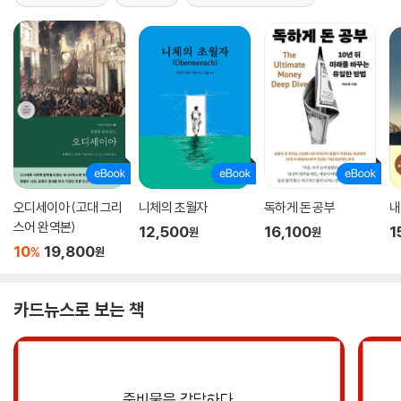
오디세이아 (고대 그리
니체의 초월자
독하게 돈 공부
내
스어 완역본)
12,500
16,100
1
원
원
10
19,800
%
원
카드뉴스로 보는 책