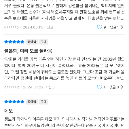
제나 집회에서 많은 것을 배운다.”
거푸 놀랐다. 온통 붉은색으로 칠해져 강렬함을 뿜어내는 책표지에 얼핏
보기엔 태권도 선수가 (아니라 오체투지할 때 관절 보호를 위해 핸드볼 선
_왜 그렇게 데모에 진심이었을까?
수용 보호대를 착용한 저자임을 책을 읽고 알게 된다) 출전을 앞둔 듯한 모
습이 그려져 있다. 책제목도 설핏 보고 ＜아무튼, 메모＞가 개정판으로 나
k*****o
2024.05.11.
신고
9
댓글
1
정보라 작가는 왜 그렇게 데모에 진심이었을까? 작가는 그 이유가 학생들
왔나 싶었는데
때문이었다고 말한다. 10년 이상 대학 강단에 강사로 서면서 학생들 앞에
종이책
구매
서 떳떳한 사람이고 싶고, 학생들의 미래를 조금이라도 안전하고 평등하고
불온함, 여러 모로 놀라움
건강하게 만드는 데 일조하고 싶었다고. 그리고 무엇보다 유토피아를 믿기
때문이다. 자신이 살아 있는 동안에 유토피아가 이루어질 것이라고 믿지는
‘광화문 거리를 가득 메운 인파’하면 가장 먼저 연상되는 건 2002년 월드
않지만 꼭 눈앞에서 이상향을 보는 순간이 오지 않더라도 어쨌든 더 좋은
컵이다. 벌써 20년도 더 시간이 흘렀으므로 요즘 20대들은 잘 모르겠지
만, 그 땐 정말 세상이 뒤바뀌는 줄로만 알았다. 그보다 조금 더 거슬러 올
앞날을 위해서 계속 노력한다는 것이다.
라간다면 정권에 반대하는 목소리를 높인 이들의 모습이 떠오른다. 반대
방향도 마찬가지다. 대통령 탄핵이라는 유례없는 역사를 우리 스스로 써
“비정규직 철폐, 성평등, 여성해방, 장애해방, 노동해방, 인권존중, 세계평
q*****2
2024.07.22.
신고
1
댓글
0
내려갔음에도 불구
화를 외치는 많은 동지들이 그런 완벽한 세상이 당장 이루어지지는 않는다
는 걸 알면서도 피켓을 들고 거리에 나가 소리치고 행진하고 파업하고 농
종이책
구매
성하고 투쟁한다. 그렇게 투쟁하면 자기만 괴롭고 연행당할지도 모르고 구
데모
속당할지도 모르고 몇십 억의 손배소가 걸릴지도 모르지만 어쨌든 싸운다.
정보라 작가님의 아무튼 대모 후기 입니다사실 작가님 전작인 저주토끼는
왜냐하면 그것이 더 좋은 세상을 향해 하다못해 반의 반 걸음이라도 나아
보면서 쪼끔 의문이 들었던더라 손이 잘 안갔는데 요즘 시국이 시국이니만
가는 길이라고 믿기 때문이다.” 정보라 작가는 말한다. 내가 행진이라도 한