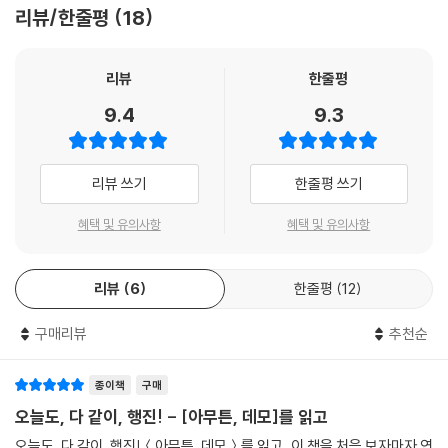
오갔던 사람들의 마음이 담담하게 펼쳐진다.
리뷰/한줄평
18
_나는 언제나 집회에서 많은 것을 배운다
리뷰
한줄평
“진상 규명”, “차별 금지”, “복직 보장”, “제정 촉구”… 집회에서 울리는 구
9.4
9.3
호들이다. 이 구호가 실천된다고 해도 “대다수의 이성애자 비장애인 한국
국적 시민들”의 일상생활에는 별다른 변화가 없지만 당사자들, “자기 의
지와 상관없이 삶의 가장자리로 밀려난 사람들”에게는 생존이 달린 문제
리뷰 쓰기
한줄평 쓰기
들이다. ‘전장연’ 집회에 참여하고 그들과 함께 지하철 선전전을 했던 작가
는 단언한다. “경험해보지 않으면 사람은 아무것도 모른다. 타인의 몸을 경
혜택 및 유의사항
혜택 및 유의사항
험할 방법은 없으니까 비장애인은 장애인이 경험하는 세상을 정말 전혀,
하나도, 결단코 알지 못한다. 그리고 자기가 뭘 모르는지도 모르기 때문에
리뷰
6
한줄평
12
배우거나 이해하려고 시도해야 한다는 생각조차 하지 못한다.”
구매리뷰
추천순
정보라 작가에게 집회나 시위는 배움의 장소이다. 정부와 권력과 제도가
노동하는 시민을, 살아 있는 인간을 보호하고 존중하기 위해서 어떤 태도
를 취하고 있는지, 그렇다면 노동자로서 우리는 어떤 대응을 해야 하는지,
종이책
구매
나의 노동으로 세상이 돌아가는데, 그 권리를 어떻게 찾아야 하는지 배울
오늘도, 다 같이, 행진! - [아무튼, 데모]를 읽고
수 있는 곳이다. 그래서 작가는 말한다. “나는 나의 동지들을 존경하고 언
오늘도, 다 같이, 행진!＜아무튼, 데모＞를 읽고 이 책을 처음 보자마자 연