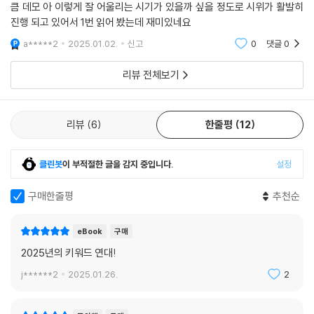
큼 데모 아 이렇게 잘 어울리는 시기가 있을까 싶을 정도로 시위가 활발히
번 더 하고 구호라도 한 번 더 외치고 집회를 할 때 머릿수라도 하나 더 채
진행 되고 있어서 1번 읽어 봤는데 재미있네요
우면 나와 동지들이 원하는 세상이 그나마 아주 조금이라도 더 가까워질지
a*****2
2025.01.02.
신고
0
댓글
0
모른다고.
리뷰 전체보기
_준비는 간단하다
『아무튼, 데모』의 시작은 이렇다. “사계절 필수 준비물은 물, 깔개, 보조배
리뷰
6
한줄평
12
터리, 여행용 휴지다. 그리고 나는 집회장 앰프의 굉음을 못 견디기 때문에
귀마개도 언제나 준비해 가지고 간다(앰프 굉음을 계속 들으면 난청 생길
수 있다). 귀마개는 3M 주황색이 최고다.” 귀마개만 아니면 어디 좋은 데
클린봇
이 부적절한 글을 감지 중입니다.
설정
로 놀러가는 피크닉 준비물 같다. 그렇게 가벼운 마음을 장착하고 집회에
구매한줄평
추천순
한번 참여해보면 어떨까? 나들이 가듯, 놀이동산 나서듯 가벼운 마음들이
모여 함께 걷는 사이 우리는 “낯설고 사나운 세상에서 혼자 제각각 고군분
투”하는 것이 아닌, 함께 싸우며 더 좋은 세상을 위해 함께 나아갈 수 있다.
eBook
구매
투쟁.
2025년의 키워드 연대!
j******2
2025.01.26.
2