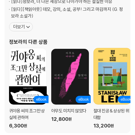
[읽다]
정보라, 더 나은 세상으로 나아가야 하는 절실한 이유
[읽다]
[책읽아웃] 데모, 강의, 소설, 공부! 그리고 마감까지 (G. 정
보라 소설가)
더보기
정보라
의 다른 상품
귀야옹 씨의 조그만 상
아무도 미치지 않았다
절대 진공 & 상상된 위
실에 관하여
대함
12,800
원
6,300
13,200
원
원