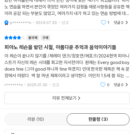
왔던 바이올린에 대해서 다시 한번 생각해 보는 계기가 되었습니다. 피아
노 연습을 하면서 본인이 겪었던 여러가지 감정들 애로사항등을 공유한 책
이 세상 수많은 피아노 교사들에게 바치는 사랑의 기록
이라 공감 되는 부분도 많았고, 여러가지 내가 하고 있는 연습 방법에 대해
서 고민을 해보고 있는 상황이였습니다. 피아노를 좋아하고 연습을 지금
p********o
2024.07.20.
신고
1
댓글
0
이어나가고 있는
첫 레슨은 동네 피아노 학원 선생님과 함께 시작한다. 손은 수평으로 하고
손가락은 둥글게 구부리고 손목은 낮게 둔다. 등을 똑바로 펴고 한 번에 하
종이책
구매
나의 손가락 마디만 들어 올린다. 계이름을 배우고 박자를 배우고 운지법
피아노 레슨을 받던 시절, 아름다운 추억과 음악이야기들
을 익힌다. 지루함의 새 지평을 연 도흐나니 음계 연습, 모차르트의 A장조
협주곡 K.488을 연습하며 음악의 구조를 발견했을 때의 기쁨, 자꾸 빨라
이 레슨이 끝나지 않기를 /제레미 덴크/장호연/에포크/2024현역 피아니
스트가 자신의 레슨 시대를 회고한 자서전이다. 원제는 Every good boy
지는 박자를 제어하는 메트로놈과의 사투 등 이런 대목들을 읽고 있으면
does fine (그야 good 하니까 fine 하겠지) 인데 한국판 제목은 책 속 문
피아노 앞에 앉아 고뇌하는 어린아이의 사랑스러운 모습이 떠올라 절로 미
장에서 따왔다. 썩 잘 꺼낸 제목이라고 생각한다. 이민자 1.5세 쯤 되는 평
소가 지어진다. 대학 진학을 앞두고 마을 어른들이 나서 그의 학비를 지원
범한 서민층 부모님, 더구나 두 분다 재혼에 어머니는 이미 아이가 셋이나
하는 장면에서 뛰어난 인재는 혼자 만들어지는 것이 아님을 다시 한 번 깨
r*******n
2025.01.30.
신고
0
댓글
0
있었고 아버지는 첫
닫게 한다.
리뷰 전체보기
대학에 들어가면서 본격적으로 피아니스트로서의 배움의 과정이 펼쳐진
다. 오벌린 대학의 조지프 슈워츠, 인디애나 대학의 죄르지 셰복, 줄리아드
리뷰
10
한줄평
3
스쿨의 허버트 스텐신을 사사한 덴크는 그들과의 개인 레슨이나 스튜디오
수업뿐만 아니라 레온 플라이셔, 야노스 슈타커 등과 함께 한 마스터클래