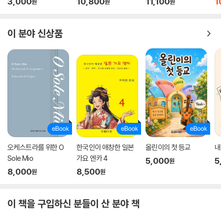
3,000
10,800
11,100
1
원
원
원
이며, 클래식 음악과 인간 정신의 보편적 측면들을 시적으로 연결시키는
그만의 독특한 글쓰기 방식은 문학적인 에세이를 좋아하는 독자들까지 만
이 분야 신상품
족시켜줄 것이다. 부록으로 실은 플레이리스트 해설 속 곡 설명과 추천 음
반은 덴크가 추구하는 음악의 방향과 성향을 고스란히 드러낸다. 아르투르
슈나벨, 이그나츠 프리드만, 알프레트 브렌델, 알프레드 코르토 등의 추천
연주는 전공자들뿐만 아니라 클래식 애호가들의 눈과 귀를 열어주기에 충
분하다.
오케스트라를 위한 O
한국인이 애창한 일본
올린이의 첫 등교
내
Sole Mio
가요 엔카 4
5,000
5
원
8,000
8,500
원
원
이 책을 구입하신 분들이 산 분야 책