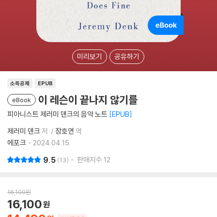
미리보기
공유하기
소득공제
EPUB
이 레슨이 끝나지 않기를
eBook
피아니스트 제러미 덴크의 음악 노트
EPUB
제러미 덴크
저
장호연
역
에포크
2024.04.15.
9.5
판매지수
12
13
16,100
원
16,100