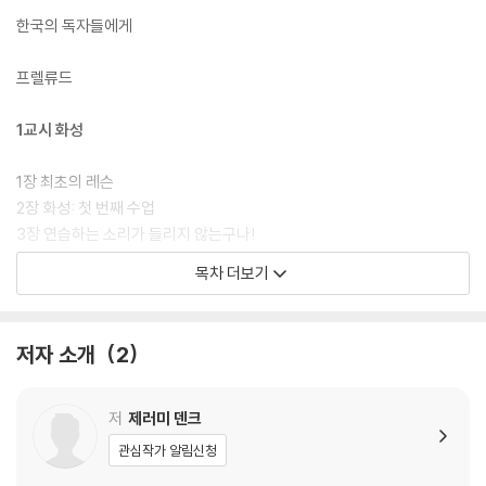
한국의 독자들에게
프렐류드
1교시 화성
1장 최초의 레슨
2장 화성: 첫 번째 수업
3장 연습하는 소리가 들리지 않는구나!
4장 화성: 두 번째 수업
목차 더보기
5장 피아노로 정하다
6장 화성: 세 번째 수업
저자 소개
2
2교시 선율
7장 정말로 그렇다고 생각해?
저
제러미 덴크
8장 선율: 첫 번째 수업
관심작가 알림신청
9장 꼭 피아노 선생이 아니어도