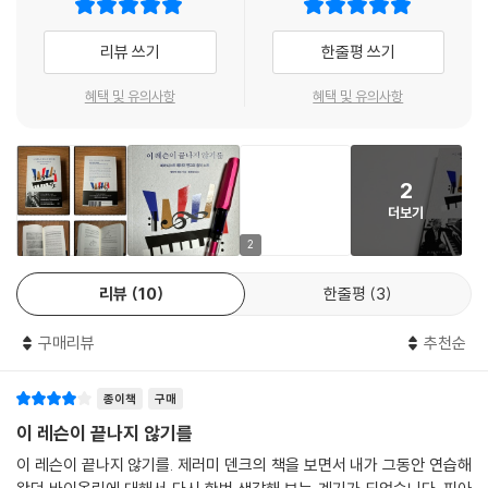
이 책의 원제 “Every Good Boy Does Fine”은 높은음자리표의 오선지
리뷰 쓰기
한줄평 쓰기
에 해당하는 음이름(EGBDF)을 가지고 문장을 만드는 놀이에서 따온 제
목이다. 음악을 처음 배우는 아이들을 위한 암기법이다. 이 특별한 제목은
혜택 및 유의사항
혜택 및 유의사항
제러미 덴크의 책이 어떤 면에서 다른지를 한눈에 알 수 있게 한다.
피아노 의자에 앉아 바닥에 닿지 않는 발로 음향판을 차던 여섯 살 귀여운
2
꼬마가 테크닉과 표현과 감정을 고민하며 음악과 인생을 이해하는 성숙한
더보기
삼십대 청년 피아니스트가 되기까지의 여정을 그린 이 책은 ‘피아니스트가
된다는 것의 의미’를 가장 솔직하고 정확하게 그리고 있다 해도 과언이 아
2
니다. 콘서트 피아니스트로서의 삶이 아니라 어릴 적부터 콘서트 피아니스
리뷰
10
한줄평
3
트가 되기 전까지의 삶을 담고 있기 때문이다. 한 사람이 세계적인 피아니
스트가 되기까지 우리는 알 수 없었던 무대 아래의 시간들이 상세하면서도
구매리뷰
추천순
유쾌하게 펼쳐진다. 지루하고 고된 연습 시간, 이해할 수 없는 레슨들, 피할
수 없었던 콩쿠르 준비 과정, 전율이 일었던 영감의 순간들, 작은 성공과 작
종이책
구매
은 실패, 큰 성공과 큰 실패가 쉴 틈 없이 이어지며 더욱 단단해지고 성장해
가는 과정을 만날 수 있다. 저자가 한 인터뷰에서 이 책을 “음악 교사들에
이 레슨이 끝나지 않기를
게 바치는 러브레터”라고 표현했듯 그 길에 수많은 선생님들이 있었음은
이 레슨이 끝나지 않기를. 제러미 덴크의 책을 보면서 내가 그동안 연습해
물론이다.