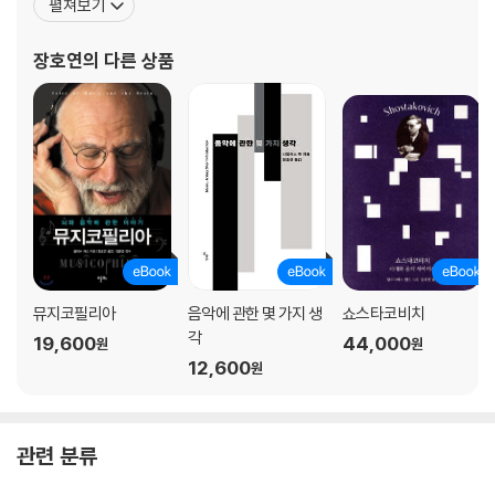
펼쳐보기
부록 플레이리스트 해설
레코드, 인디 록 파일』(공저) 등이 있고, 옮긴 책으로 『뇌의 왈츠』,
『뮤지코필리아』, 『인문학에게 뇌과학을 말하다』, 『낯선 땅 이방인』,
장호연
의 다른 상품
『말년의 양식에 관하여』, 『에릭
뮤지코필리아
음악에 관한 몇 가지 생
쇼스타코비치
각
19,600
44,000
원
원
12,600
원
관련 분류