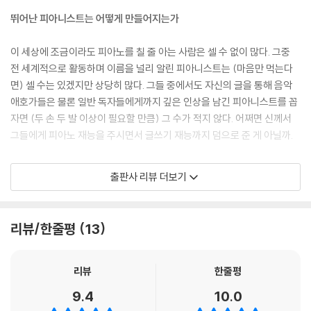
뛰어난 피아니스트는 어떻게 만들어지는가
이 세상에 조금이라도 피아노를 칠 줄 아는 사람은 셀 수 없이 많다. 그중
전 세계적으로 활동하며 이름을 널리 알린 피아니스트는 (마음만 먹는다
면) 셀 수는 있겠지만 상당히 많다. 그들 중에서도 자신의 글을 통해 음악
애호가들은 물론 일반 독자들에게까지 깊은 인상을 남긴 피아니스트를 꼽
자면 (두 손 두 발 이상이 필요할 만큼) 그 수가 적지 않다. 어쩌면 신께서
그들에게 피아노 재능을 주시면서 글쓰기 재능까지 덤으로 준 게 아닐까.
우리가 이 명단에 추가해야 할 또 한 명의 뛰어난 피아니스트가 있다. 미국
출판사 리뷰 더보기
에서는 ‘천재 피아니스트’라는 별칭이 따라다니는 제러미 덴크다. 미국과
유럽을 중심으로 활동하기에 우리에게는 조금 낯선 이름일 수 있으나, 그
는 2018년에 한국을 방문해 독주 콘서트를 열기도 했으며, 2019년에는
리뷰/한줄평
13
리처드 용재 오닐과 함께 한 듀오 콘서트로도 한국 관객을 만난 적이 있다.
그리고 2024년 4월, 그의 또 다른 ‘천재성’을 유감없이 발휘한 첫 책 『이
레슨이 끝나지 않기를』이 한국에서 출간되었다.
리뷰
한줄평
9.4
10.0
악보도 볼 줄 모르던 여섯 살 꼬마가 세계적인 피아니스트가 되기까지