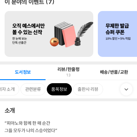
이 분야의 이벤트
7
리뷰/한줄평
도서정보
배송/반품/교환
13
저자 소개
관련분류
품목정보
출판사 리뷰
소개
“피아노와 함께 한 매 순간
그들 모두가 나의 스승이었다”