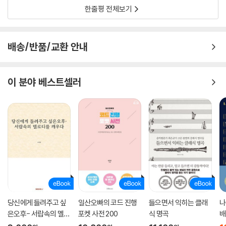
현대음악앙상블의 지휘자 래리 레츨레프에게서는 악보에 적힌 모든 표기
한줄평 전체보기
의 정확성과 엄격함을 배웠다면, 첼로 교수 노먼 피셔에게서는 악보에 쓰
여 있지 않은 인간의 온기와 악상의 동기를 표현하는 방법을 배웠다. 바이
올린 교수 그레그 풀커슨에게는 음악을 흐르는 강처럼 묘사하는 방법을 배
배송/반품/교환 안내
웠다. 또한 콩쿠르를 준비하면서 레퍼토리를 익히고, 경쟁을 배우고, 콩쿠
르 무대에서 자신감과 자괴감을 오가며 피아니스트로서 단단하게 성장해
가는 모습은 인간적인 감동을 준다.
이 분야 베스트셀러
음악은 음악으로만 배우지 않는다. 동료 음악가들의 말 한 마디, 눈짓, 표
정, 포옹 한 번, 살짝 짓는 웃음, 잠깐의 일탈, 유유히 흐르는 강, 밤하늘의
별… 너무나 많은 것들이 그에게 깨달음을 주고 영감을 주었다.
덴크의 음악 수업과 플레이리스트 해설
이 책의 또 다른 묘미는 바로 덴크가 풀어낸 음악 수업과 이야기에 등장하
는 클래식 작품 해설이다. 음악의 기초라고 할 수 있는 화성, 리듬, 선율 세
가지로 나눠 진행되는 그의 음악 수업은 복잡한 음악 개념을 전문적이면서
당신에게 들려주고 싶
일산오빠의 코드 진행
들으면서 익히는 클래
나
도 다양한 비유로 알기 쉽게 설명한다.(“선율에는 뭐랄까, 물건 같은 측면
은오후- 서랍속의 멜로
포켓 사전 200
식 명곡
배
이 있다. 혼자서 흥얼거리고 소유한다.”) 또한 곳곳이 유머와 재치로 번득
디를 깨우다