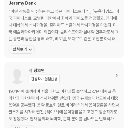
10장 선율: 두 번째 수업
Jeremy Denk
11장 넷째 손가락에 닥친 위기
“어떤 작품을 연주하든 듣고 싶은 피아니스트다.” _ 『뉴욕타임스』 미
12장 선율: 세 번째 수업
국 피아니스트. 오벌린 대학에서 화학과 피아노를 전공했고, 인디애
나 대학에서 석사과정을, 줄리아드 스쿨에서 박사과정을 마쳤다. 미
3교시 리듬
국 예술과학아카데미 회원이다. 솔리스트이자 실내악 연주자로서 그
는 공연과 음반을 통해 바흐, 베토벤, 모차르트 같은 고전뿐 아니라
13장 “아무것도 하지 않으면 다 이루어진다”
리언 커슈너, 찰스 아이브스, 죄르지 리게티 등 현대음악에 이르기까
펼쳐보기
14장 리듬: 첫 번째 수업
지 다양한 레퍼토리를 선보이고 있다. 카네기 홀에서 자주 공연하며
15장 콩쿠르와 마스터클래스
시카고 심포니 오케스트라, 클리블랜드 오케스트라, 뉴욕 필하모닉,
16장 리듬: 두 번째 수업
로스앤젤레스 필하모닉 등 유수의 오케스트라들과 협연했
역
장호연
17장 종착점에 다다르다
18장 리듬: 세 번째 수업
관심작가 알림신청
19장 그래서 줄리아드에 가고 싶다고
1971년에 출생하여 서울대학교 미학과를 졸업하고 같은 대학교 음
코다(이행부)
악학과 대학원에서 석사학위를 받았다. 영국 뉴캐슬대학교에서 대중
음악을 공부했다. 음악 동호회 얼트 바이러스에서 음악평론을 하면서
감사의 말
글쓰기를 시작해 웹진 [웨이브]에 음악평론을 기고했고 방송작가로
옮긴이의 말
도 활동했다. 현재 음악과 뇌과학, 문학 분야를 넘나드는 번역작가로
활약하고 있다. 지은 책으로 『얼트 문화와 록 음악 2』(공저), 『오프 더