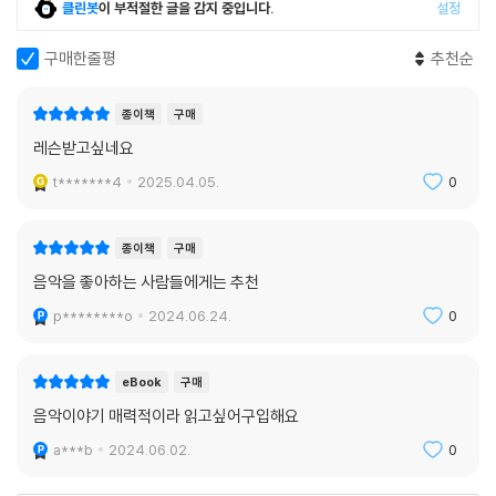
스 등도 상당히 구체적으로 기록하여 전문적인 피아노 레슨이 어떻게 이루
클린봇
이 부적절한 글을 감지 중입니다.
설정
어지는지 엿볼 수 있다. 우연히 잘 치게 되었을 때 그 방법을 곡의 나머지
부분에 어떻게 적용할까? 곡에 방향감을 준다는 것은 어떤 의미일까? 별
구매한줄평
추천순
도의 두 음과 이음줄로 이어진 두 음이 가진 의미를 어떻게 다르게 표현할
까? 어떻게 해야 슬픔이, 무거움이, 달콤함이 느껴지도록 연주할 수 있을
종이책
구매
까? 음이 하늘로 날아가는 것처럼, 겨우 발을 떼는 것처럼 들리게 할 수 있
레슨받고싶네요
을까?
t*******4
2025.04.05.
0
피아노와 함께한 매 순간 그들 모두가 나의 스승이었다
종이책
구매
피아노를 친다고 해서 피아노 교사에게만 배울 수 있는 건 아니다. 이 책에
음악을 좋아하는 사람들에게는 추천
서는 피아노 레슨과 더불어 피아니스트로 성장하는 과정에서 겪었던 다채
p********o
2024.06.24.
0
로운 일상 이야기들이 펼쳐지는데, 고등학교 때 활동했던 교내 오케스트라
지휘자, 음악회를 통해 만난 지역 오케스트라, 여러 음악 페스티벌에서 만
난 음악가들과 함께한 시간을 통해서도 저자는 순간순간 깊은 깨달음을 얻
eBook
구매
는다. 그리고 대학 시절 돈을 벌기 위해 바이올린, 첼로, 플루트, 성악 등 친
음악이야기 매력적이라 읽고싶어구입해요
구들의 반주를 해주러 간 레슨에서 여러 분야의 교수들을 통해 배운 것들
a***b
2024.06.02.
0
또한 많았다.