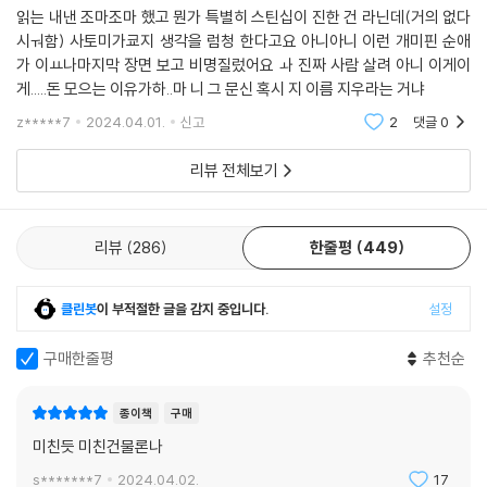
읽는 내낸 조마조마 했고 뭔가 특별히 스틴십이 진한 건 라닌데(거의 없다
시ㅝ함) 사토미가쿄지 생각을 럼청 한다고요 아니아니 이런 개미핀 순애
가 이ㅛ나마지막 장면 보고 비명질렀어요 ㅘ 진짜 사람 살려 아니 이게이
게.....돈 모으는 이유가하..마 니 그 문신 혹시 지 이름 지우라는 거냐
z*****7
2024.04.01.
신고
2
댓글
0
리뷰 전체보기
리뷰
286
한줄평
449
클린봇
이 부적절한 글을 감지 중입니다.
설정
구매한줄평
추천순
종이책
구매
미친듯 미친건물론나
s*******7
2024.04.02.
17