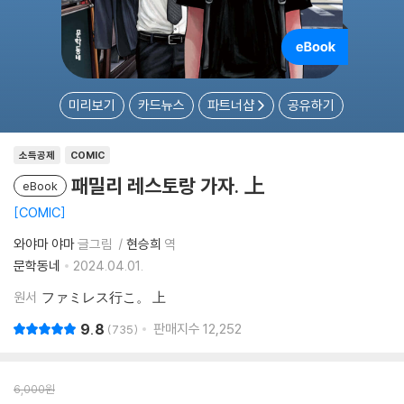
미리보기
카드뉴스
파트너샵
공유하기
소득공제
COMIC
패밀리 레스토랑 가자. 上
eBook
COMIC
와야마 야마
글그림
현승희
역
문학동네
2024.04.01.
원서
ファミレス行こ。 上
9.8
판매지수
12,252
735
6,000
원