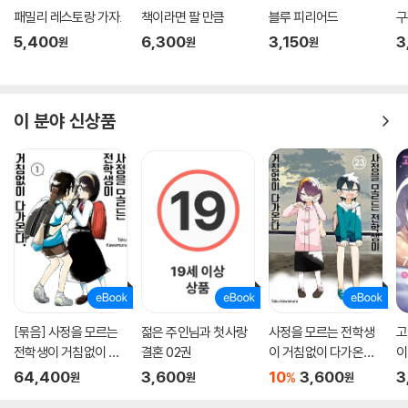
패밀리 레스토랑 가자.
책이라면 팔 만큼
블루 피리어드
구
5,400
6,300
3,150
3
원
원
원
이 분야 신상품
[묶음] 사정을 모르는
젊은 주인님과 첫사랑
사정을 모르는 전학생
고
전학생이 거침없이 다
결혼 02권
이 거침없이 다가온다.
이
가온다. (총23권/미완
23권
64,400
3,600
10
3,600
3
%
원
원
원
결)