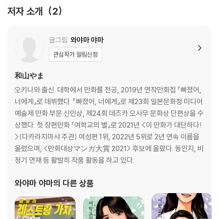
저자 소개
2
글그림
와야마 야마
관심작가 알림신청
和山やま
오키나와 출신. 대학에서 만화를 전공, 2019년 연작만화집 『빠졌어,
너에게』로 데뷔했다. 『빠졌어, 너에게』로 제23회 일본문화청 미디어
예술제 만화 부문 신인상, 제24회 데즈카 오사무 문화상 단편상을 수
상했다. 첫 장편만화 『여학교의 별』로 2021년 <이 만화가 대단하다!
>(다카라지마샤 주관) 여성편 1위, 2022년 5위로 2년 연속 이름을
올렸으며, <만화대상マンガ大賞 2021> 후보에 올랐다. 동인지, 비
정기 연재 등 활발히 작품 활동을 하고 있다.
와야마 야마
의 다른 상품