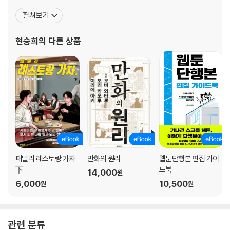
리』 『고양이 타타』 『막내 황녀님』 『미래의 골동품 가게』 『작전명 순
펼쳐보기
정』 『울프 인더 하우스 나이트폴』 등 수많은 웹툰단행본의 본문을 편
집, 디자인했다. 번역서로는 『가라오케 가자!』 『여학교의 별』 『패밀리
현승희
의 다른 상품
레스토랑 가자.』
패밀리 레스토랑 가자.
만화의 원리
웹툰단행본 편집 가이
下
드북
14,000
원
6,000
10,500
원
원
관련 분류