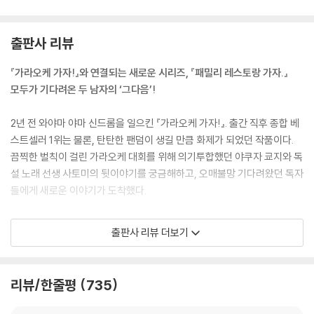
출판사 리뷰
『가라오케 가자!』와 연결되는 새로운 시리즈, 『패밀리 레스토랑 가자.』
모두가 기다려온 두 남자의 ‘그다음’!
2년 전 와야마 야마 신드롬을 일으킨 『가라오케 가자!』. 출간 직후 종합 베
스트셀러 1위는 물론, 탄탄한 팬덤이 생길 만큼 화제가 되었던 작품이다.
끔찍한 벌칙이 걸린 가라오케 대회를 위해 의기투합했던 야쿠자 쿄지와 독
설 노래 선생 사토미의 뒷이야기를 궁금해하고, 오매불망 기다려왔던 독자
들에게 새로운 이야기가 도착했다.
대학생이 된 사토미는 상경 후 홀로 자취를 시작한다. 그런데 이 어린 청년,
출판사 리뷰 더보기
근검절약이 심상치 않다. 우연한 계기로 심야의 패밀리 레스토랑 아르바이
트를 시작한 사토미는 돈을 모으고 새로운 사람들을 만나며 도쿄에서의 생
활을 이어간다. 수상한 만화가 2인조가 레스토랑에서 죽을 치고 만화 애호
리뷰/한줄평
735
가이자 선배 아르바이트생인 모리타가 2초 이상 쉬지 않고 말을 걸어오는
가운데, 가장 낯익지만 가장 수상한 남자가 사토미에게 접근한다.