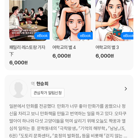
패밀리 레스토랑 가자.
여학교의 별 4
여학교의 별 3
下
6,000
6,000
원
원
6,000
원
역
현승희
관심작가 알림신청
일본에서 만화를 전공했다. 만화가 너무 좋아 만화가를 꿈꿨으나 정
신을 차리고 보니 만화책을 만들고 번역하는 일을 하고 있다. 오타쿠
딸아이 하나와 다섯 고양이들을 먹여 살리기 위해 오늘도 짝꿍과 열
심히 일하는 중. 문학동네의 『극락왕생』 『기억의 해부학』 『남남』(5,
6권) 『도토리 문화센터』 『효정의 발화점』 등을 비롯해 『걷지 않는 다