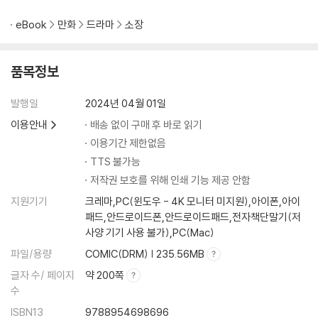
eBook
만화
드라마
소장
품목정보
발행일
2024년 04월 01일
이용안내
배송 없이 구매 후 바로 읽기
이용기간 제한없음
TTS 불가능
저작권 보호를 위해 인쇄 기능 제공 안함
지원기기
크레마,PC(윈도우 - 4K 모니터 미지원),아이폰,아이
패드,안드로이드폰,안드로이드패드,전자책단말기(저
사양 기기 사용 불가),PC(Mac)
파일/용량
COMIC(DRM) | 235.56MB
글자 수/ 페이지
약 200쪽
수
ISBN13
9788954698696