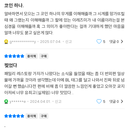
어서 기쁘다.
코인 하나.
알바하면서 모으는 그 코인 하나의 무게를 이해해줄까.그 시계를 망가뜨릴
때 왜 그랬는지 이해해줄까.그 팔에 있는 이레즈미가 내 이름이라는걸 본
심경을 이해해줄까.혹 그 의미가 좋아한다는 걸까 기대하게 했던 마음을
알까.너무도 묻고 싶은게 많다.
g***********y
2025.07.04.
신고
5
댓글
0
종이책
구매
찢었다
패밀리 레스토랑 가자가 나왔다는 소식을 들었을 때는 좀 더 번외편 일상
물에 가까울 것이라 생각했는데 아예 BL 태그를 달고 나와서 진짜 뒤로 넘
어갈 뻔 했습니다전 편에 비해 좀 더 깔끔한 느낌인게 좋았고 오마갓 쿄지
아저씨 너무 유죄고(실제임) 너무 맛있다...
y******e
2024.04.01.
신고
5
댓글
0
종이책
구매
.