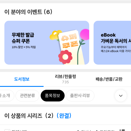
이 분야의 이벤트
6
리뷰/한줄평
도서정보
배송/반품/교환
735
자 소개
관련분류
품목정보
출판사 리뷰
이 상품의 시리즈
2
완결