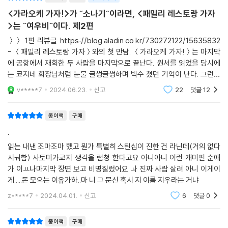
『빠졌어, 너에게』 『여학교의 별』 『가라오케 가자!』에 이은 새로운 신작 『패
<가라오케 가자!>가 ˝소나기˝이라면, <패밀리 레스토랑 가자
밀리 레스토랑 가자.』의 일본 현지 출간 소식이 알려졌을 때부터 한국에도
>는 ˝여우비˝이다. 제2편
정식 출간 문의가 쇄도했다. 민음사에서 출간하는 문학잡지 『릿터』에서도
＞＞ 1편 리뷰글 https://blog.aladin.co.kr/730272122/15635832
와야마 야마 작품의 베스트셀러 원인을 분석하는 등, 한국에서의 인기와
- ＜패밀리 레스토랑 가자＞와의 첫 만남. ＜가라오케 가자!＞는 마지막
주목도는 일본만화가 중에서도 단연 압도적이다. 그런 그가 『패밀리 레스
에 공항에서 재회한 두 사람을 마지막으로 끝난다. 원서를 읽었을 당시에
토랑 가자.』 上권의 한국 출간을 기념하여 4월 초 한국에 방문한다. 인터뷰
는 쿄지네 회장님처럼 눈물 글썽글썽하며 박수 쳤던 기억이 난다. 그런데
를 비롯해 독자와 만나는 사인회 등을 소화하며 그간 보내준 사랑에 보답
뒤이어 일본 현지에서 ＜가라오케 가자!＞의 후속작인 ＜패밀리 레스토
v*****7
2024.06.23.
신고
22
댓글
12
랑 가자
하는 시간을 가질 예정이다.
종이책
구매
사토미의 행복을 생각하며 그렸다는 『패밀리 레스토랑 가자.』에서는 와야
.
마 야마의 특기이자 그만이 발휘할 수 있는 관계의 미묘함이 유감없이 그
려진다. 선을 넘어서 깊어진 어떤 관계와 그 관계 속에서 발아되는 감정은
읽는 내낸 조마조마 했고 뭔가 특별히 스틴십이 진한 건 라닌데(거의 없다
시ㅝ함) 사토미가쿄지 생각을 럼청 한다고요 아니아니 이런 개미핀 순애
우정이나 사랑이라는 단어 안으로 포섭되지 않는다. 이 미묘함 덕분에 『가
가 이ㅛ나마지막 장면 보고 비명질렀어요 ㅘ 진짜 사람 살려 아니 이게이
라오케 가자!』를 브로맨스로 읽는 독자도 있고, 청소년만화 혹은 개그만화
게.....돈 모으는 이유가하..마 니 그 문신 혹시 지 이름 지우라는 거냐
로 보는 독자도 있다. 어느 뜨거웠던 여름 함께 가라오케를 드나들다가, 4
년 후 도쿄라는 대도시에서 다시 만난 40대 야쿠자와 법학부 대학생. 무엇
z*****7
2024.04.01.
신고
6
댓글
0
하나 접점 없어 보이는 두 사람의 관계에 무엇이라 이름을 붙어야 할까? 하
지만 와야마 야마가 그리는 이 기묘하고 복잡한 관계에 이름을 붙일 수 없
종이책
구매