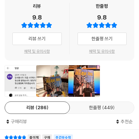
리뷰
한줄평
“쿄지 씨는 가마타에서 매일 뭐해요? 저랑 밥 먹는 게 다예요?” _5화
9.8
9.8
오사카와 도쿄를 오가는 야쿠자 쿄지가 사토미를 찾아와 밥을 사주는 날들
이 이어진다. 만나서 밥을 먹고, 또 먹고, 또 먹는 두 사람. 사토미는 태연하
리뷰 쓰기
한줄평 쓰기
게 자신을 찾아오는 쿄지에게, 밥을 먹으며 실없는 소리를 하는 쿄지에게,
꼭 해야 할 말이 있다.
혜택 및 유의사항
혜택 및 유의사항
“전에 선물할 게 있다고 했던 말 기억해요?
다음달에 드릴 건데. 그거 만나면 이제 안 만나는 게 좋지 않을까 싶은데.”
_9화
지옥의 가라오케 대회 후 4년, 두 남자가 다시 한번 테이블에 마주앉았다.
회심의 한 곡을 부르기 위해 의기투합했던 이들이 함께 부를 새로운 노래
리뷰
286
한줄평
449
가 궁금하다면, 패밀리 레스토랑에 가보자고.
구매리뷰
추천순
첫 한국 방문과 해외 사인회까지, 신드롬을 넘어 새로운 흐름이 된 와야마
야마.
종이책
구매
주간우수작