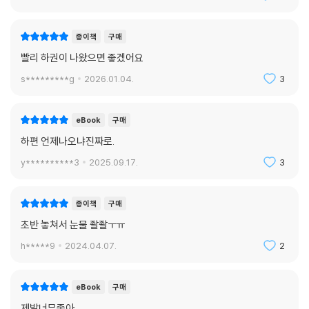
종이책
구매
빨리 하권이 나왔으면 좋겠어요
s*********g
2026.01.04.
3
eBook
구매
하편 언제나오냐진짜로.
y**********3
2025.09.17.
3
종이책
구매
초반 놓쳐서 눈물 좔좔ㅜㅠ
h*****9
2024.04.07.
2
eBook
구매
제발너무좋아