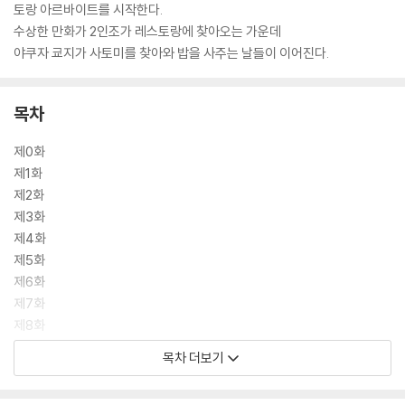
토랑 아르바이트를 시작한다.
수상한 만화가 2인조가 레스토랑에 찾아오는 가운데
야쿠자 쿄지가 사토미를 찾아와 밥을 사주는 날들이 이어진다.
목차
제0화
제1화
제2화
제3화
제4화
제5화
제6화
제7화
제8화
제9화
목차 더보기
후기