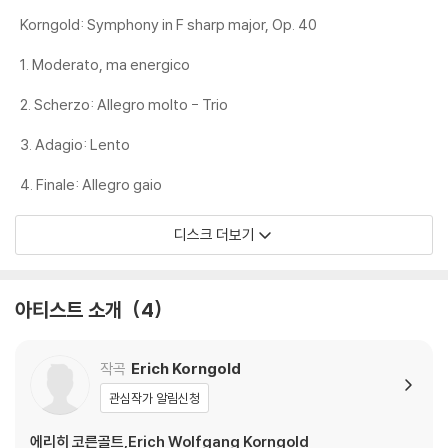
Korngold: Symphony in F sharp major, Op. 40
1. Moderato, ma energico
2. Scherzo: Allegro molto - Trio
3. Adagio: Lento
4. Finale: Allegro gaio
디스크 더보기
아티스트 소개
4
작곡
Erich Korngold
관심작가 알림신청
에리히 코른골트,Erich Wolfgang Korngold