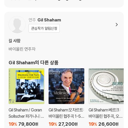
연주
Gil Shaham
관심작가 알림신청
길 샤함
바이올린 연주자
Gil Shaham
의 다른 상품
Gil Shaham / Goran
Gil Shaham 모차르트:
Gil Shaham 베르크:
Sollscher 파가니니:
바이올린 협주곡 1-5
바이올린 협주곡, 오케
바이올린과 기타를 위
번, 아다지오, 론도 - 길
스트라를 위한 세 개의
19
79,800
19
27,200
19
26,600
%
%
%
원
원
원