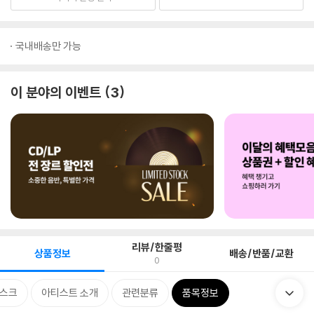
국내배송만 가능
이 분야의 이벤트
3
리뷰/한줄평
상품정보
배송/반품/교환
0
스크
아티스트 소개
관련분류
품목정보