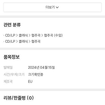
sche Grammopho
더보기
n)
관련 분류
CD/LP
클래식
협주곡
협주곡 (수입)
CD/LP
클래식
협주곡
품목정보
발매일
2024년 04월 15일
시간/무게/크기
크기확인중
제조국
EU
리뷰/한줄평
0