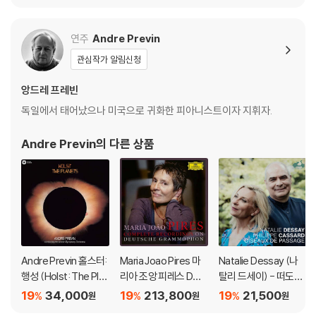
한 작품집 (Paganini F
샤함 (Mozart: Violin
작품 외 (Berg: Violin
or Two)
Concertos)
Concerto, Three Pie
ces for Orchestra O
연주
Andre Previn
p.6)
관심작가 알림신청
앙드레 프레빈
독일에서 태어났으나 미국으로 귀화한 피아니스트이자 지휘자.
Andre Previn
의 다른 상품
Andre Previn 홀스터:
Maria Joao Pires 마
Natalie Dessay (나
행성 (Holst: The Plan
리아 조앙 피레스 DG
탈리 드세이) - 떠도는
ets) [UHQCD]
녹음 전집 (Complete
새의 노래 (Oiseaux d
19
34,000
19
213,800
19
21,500
%
%
%
원
원
원
Recordings On Deut
e Passage)