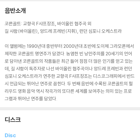
음반소개
코른골트: 교향곡 F샤프장조, 바이올린 협주곡 외
길 샤함(바이올린), 앙드레 프레빈(지휘), 런던 심포니 오케스트라
이 앨범에는 1990년대 중반부터 2000년대 초반에 도이체 그라모폰에서
제작한 코른골트 명연주가 담겼다. 농염한 빈 낭만주의를 20세기의 언어
로 담아낸 코른골트의 작품들은 최근 들어 점점 더 많은 인기를 얻고 있는
데, 길 샤함이 독주자로 나선 바이올린 협주곡이나 앙드레 프레빈과 런던
심포니 오케스트라가 연주한 교향곡 F샤프장조는 디스코그래피에서 반드
시 언급되는 뛰어난 연주로 꼽힌다. 두 번째 음반에 수록된 코른골트의 헐
리우드 영화 음악 역시 작곡가의 또다른 세계를 보여주는 의미 있는 프로
그램과 뛰어난 연주를 담았다.
디스크
Disc