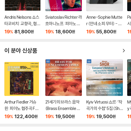
Andris Nelsons 쇼스
Sviatoslav Richter 라
Anne-Sophie Mutte
P
타코비치: 교향곡, 협주
흐마니노프: 피아노 협
r (안네 소피 무터) - Ea
시
곡 (Shostakovich: S
주곡 2번 / 차이코프스
st Meets West [2L
협
19
81,800
19
18,600
19
55,800
1
%
%
%
원
원
원
ymphonies, Concer
키: 협주곡 1번 (Rach
P]
스 
tos, Lady Macbeth
maninov: Piano Con
o
of Mtsensk District)
certo No.2 / Tchaiko
n:
이 분야 신상품
vsky: Piano Concert
P
o No.1)
Arthur Fiedler 거슈
21세기의 브라스 음악
Kyiv Virtuosi 쇼르: ‘작
M
윈: 피아노 협주곡 F장
(Brass Ensemble M
곡가의 수첩’ 5집 (Sho
y
조 (Gershwin: Conc
usic - 21st Century)
r: Composer’s Note
와
19
122,400
19
19,500
19
19,500
1
%
%
%
원
원
원
erto in F, Cuban Ove
book, Vol. 5)
s:
rture, I Got Rhythm)