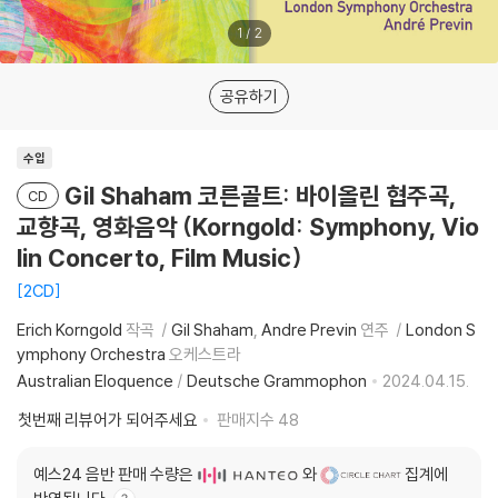
1
/
2
공유하기
수입
Gil Shaham 코른골트: 바이올린 협주곡,
CD
교향곡, 영화음악 (Korngold: Symphony, Vio
lin Concerto, Film Music)
2CD
Erich Korngold
작곡
Gil Shaham
Andre Previn
연주
London S
ymphony Orchestra
오케스트라
Australian Eloquence
/
Deutsche Grammophon
2024.04.15.
첫번째 리뷰어가 되어주세요
판매지수
48
예스24 음반 판매 수량은
와
집계에