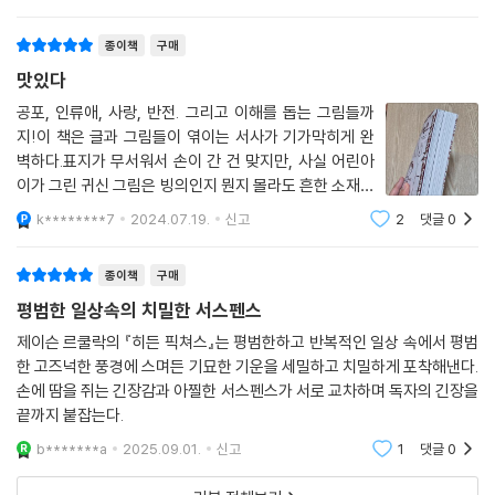
로젝트에 자원한 맬러리 퀸은 두 시간쯤 지난 뒤 박사의
호명에 따라간다. 엑스레이 앞에 안대로 가리고
종이책
구매
맛있다
공포, 인류애, 사랑, 반전. 그리고 이해를 돕는 그림들까
지!이 책은 글과 그림들이 엮이는 서사가 기가막히게 완
벽하다.표지가 무서워서 손이 간 건 맞지만, 사실 어린아
이가 그린 귀신 그림은 빙의인지 뭔지 몰라도 흔한 소재이
기에 큰 기대는 안했다.주인공은 불행한 청소년기를 보낸
k********7
2024.07.19.
신고
2
댓글
0
퀸 맬러리.어떤 이유로 마약을 시작했고 어렵게 재활을 시
작하면서 어느 부잣집에 베이비시터로 일하
종이책
구매
평범한 일상속의 치밀한 서스펜스
제이슨 르쿨락의 『히든 픽쳐스』는 평범한하고 반복적인 일상 속에서 평범
한 고즈넉한 풍경에 스며든 기묘한 기운을 세밀하고 치밀하게 포착해낸다.
손에 땀을 쥐는 긴장감과 아찔한 서스펜스가 서로 교차하며 독자의 긴장을
끝까지 붙잡는다.
b*******a
2025.09.01.
신고
1
댓글
0