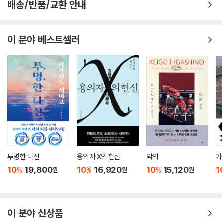
배송/반품/교환 안내
이 분야 베스트셀러
투명한 나선
용의자 X의 헌신
악의
가
10
19,800
10
16,920
10
15,120
1
%
%
%
원
원
원
이 분야 신상품