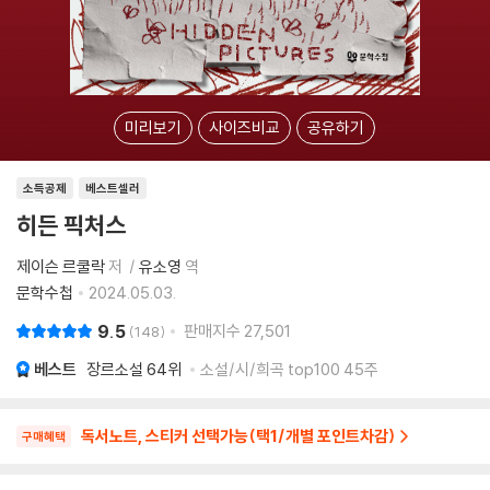
미리보기
사이즈비교
공유하기
소득공제
베스트셀러
히든 픽처스
제이슨 르쿨락
저
유소영
역
문학수첩
2024.05.03.
9.5
판매지수
27,501
148
베스트
장르소설
64위
소설/시/희곡 top100 45주
독서노트, 스티커 선택가능(택1/개별 포인트차감)
구매혜택