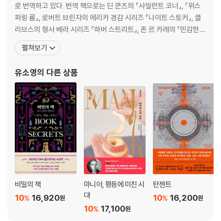
로 번역하고 있다. 번역 책으로는 딘 쿤츠의 『사일런트 코너』, 『위스
퍼링 룸』, 로버트 브린자의 에리카 경감 시리즈 『나이트 스토커』, 클
리브스의 형사 베라 시리즈 『하버 스트리트』, 존 르 카레의 『민감한
진실』 『나이트 매니저』, 제프리 디버의 링컨 라임 시리즈를 전담으로
펼쳐보기
번역하였으며, 퍼트리샤 콘웰의 법의학자 케이 스카페타 시리즈 『법
의관』, 『하트잭』, 『시체농장』, 『데드맨 플라이』를 우리말로 옮겼다.
유소영
의 다른 상품
그 밖의 역서로 존 스칼지의 『무너지
비밀의 책
마니아, 평등에 미친 시
탄젠트
대
10
16,920
10
16,200
%
%
원
원
10
17,100
%
원