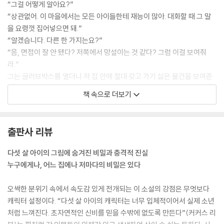
“그걸 어떻게 알아요?”
“상관없어. 이 마을에서는 모든 아이들한테 재능이 많아. 대화할 때 그 말
을 요령껏 집어넣으면 돼.”
“알겠습니다. 다른 한 가지는요?”
“음, 면접이 잘 안 됐다? 저쪽에서 망설이는 것 같다? 그럼 이걸 보여줘
라.”
그는 글러브박스를 열더니 저 집 안에 절대 갖고 가기 싫은 물건을 보여준
다.
책 속으로 더보기
“아, 러셀, 뭐예요.”
“가져가, 퀸. 비장의 카드라고 생각해. 굳이 쓸 필요는 없지만, 필요할지도
모르니까.”
출판사 리뷰
재활센터에서 무시무시한 이야기를 많이 들었기 때문에 그의 말이 맞을 수
있다는 것을 알고 있다. 나는 그 멍청한 물건을 집어 들고 가방에 깊이 쑤셔
다섯 살 아이의 그림에 숨겨진 비밀과 충격적 진실
넣는다.
누구에게나, 어느 집에나 저마다의 비밀은 있다
캐럴라인은 마지막 그림을 보고 놀란 것 같다. “이 그림은 치운 줄 알았는
오싹한 분위기 속에서 속도감 있게 전개되는 이 소설의 강점은 무엇보다
데.” 하지만 이제 설명하지 않을 수 없는 상황이다. “이건 테디와, 음, 특별
캐릭터 설정이다. “다섯 살 아이의 캐릭터는 너무 입체적이어서 실제 소년
한 친구예요.”
처럼 느껴진다. 초자연적인 신비를 믿을 수밖에 없도록 만든다”(커커스 리
“애냐. 그 친구 이름은 애냐예요.”