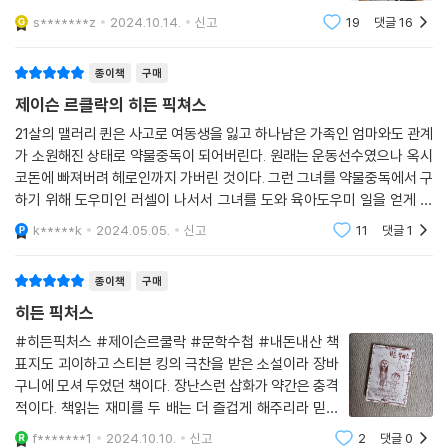
돋움으로 육아 도우미 자리를 소개받아 소년 테디의 보모
s*******z
2024.10.14.
신고
19
댓글
16
로 일을 시작합니다. 테디가 기괴하고 기이한 그림을 그리
자, 이를 수상하게 여기고 부모
종이책
구매
제이슨 르클락의 히든 픽쳐스
21살의 맬러리 퀸은 사고로 여동생을 잃고 하나남은 가족인 엄마와도 관계
가 소원해진 상태로 약물중독이 되어버린다. 원래는 운동선수였으나 옥시
코돈에 빠져버려 헤로인까지 가버린 것이다. 그런 그녀를 약물중독에서 구
하기 위해 도우미인 러셀이 나서서 그녀를 도와 육아도우미 일을 얻게 해
준다. 이제 약물 free 20여개월. 그녀는 러셀의 충고로 매일 달리기로 몸
k*****k
2024.05.05.
신고
11
댓글
1
을 훈련하면서 약물
종이책
구매
히든 픽처스
#히든픽처스 #제이슨르쿨락 #문학수첩 #내돈내산 책
표지도 괴이하고 스티븐 킹의 극찬을 받은 소설이라 장바
구니에 모셔 두었던 책이다. 장난스런 삽화가 약간은 충격
적이다. 책읽는 재미를 두 배는 더 즐겁게 해주리라 믿고
책속으로 들어가보겠다.펜실베이니아 대학의 한 연구 프
f*******1
2024.10.10.
신고
2
댓글
0