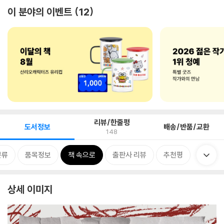
이 분야의 이벤트
12
리뷰/한줄평
도서정보
배송/반품/교환
148
분류
품목정보
책 속으로
출판사 리뷰
추천평
상세 이미지