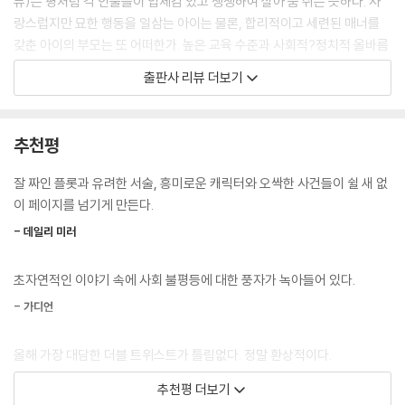
뷰)는 평처럼 각 인물들이 입체감 있고 생생하여 살아 숨 쉬는 듯하다. 사
“그래, 애냐.” 캐럴라인은 장단을 맞춰달라는 뜻으로 나를 향해 한쪽 눈을
랑스럽지만 묘한 행동을 일삼는 아이는 물론, 합리적이고 세련된 매너를
깜빡한다. “엄마, 아빠가 일하고 있을 때 테디랑 놀아주니까 우리 모두 애
갖춘 아이의 부모는 또 어떠한가. 높은 교육 수준과 사회적?정치적 올바름
냐를 좋아해요.”
을 갖춘 자부심 넘치는 중산층의 전형처럼 보이는데, 순간순간 비어져 나
출판사 리뷰 더보기
나는 애냐가 뭔가 특이한 상상 속의 놀이 동무인 것 같아서 좋은 말을 해주
오는 비논리와 과학으로 포장한 독선은 그들의 우월의식을 폭로하고 있다.
기로 한다. “애냐가 같이 있다니 좋을 거예요. 특히나 낯선 도시에 갓 이사
이 소설이 단순히 장르소설에 머물지 않고 사회적 불평등을 예리한 시선으
와서 아직 다른 애들을 만나보지 못한 소년이니까요.”
로 꼬집으면서 그 속에서 상처 입는 존재들을 따스한 시선으로 정성스럽게
추천평
“맞아요!” 캐럴라인은 내가 상황을 곧장 파악하는 걸 보고 마음을 놓는다.
감싸 안는 대목이다. 이러한 등장인물의 입체성은 주인공 맬러리에게서 극
“바로 그거죠.”
대화된다. 평범한 고교 육상선수 유망주였던 열아홉 살짜리 소녀가 여동생
잘 짜인 플롯과 유려한 서술, 흥미로운 캐릭터와 오싹한 사건들이 쉴 새 없
“애냐가 지금도 있니? 이 방에 우리랑 같이 있어?”
의 죽음과 그에 따른 중독의 소용돌이로 인해 죄책감과 슬픔으로 고군분투
이 페이지를 넘기게 만든다.
테디는 가족실을 둘러보더니 다시 그림을 바라본다.
하는 과정이 생생하게 그려진다. 18개월 동안 마약에 손대지 않고 뉴저지
“아뇨.”
- 데일리 미러
의 부유한 가정에서 보모 일을 하면서 맬러리는 자신이 그토록 갈망하던
안정감을 얻는다. 집에 딸린 풀장에서 수영을 하고, 저녁마다 동네를 돌며
나는 스타벅스에 들어가서 아이스 딸기레모네이드를 주문한다. 재활 중인
초자연적인 이야기 속에 사회 불평등에 대한 풍자가 녹아들어 있다.
달리기를 하면서, 그리고 사랑스러운 다섯 살 아이와 유대감을 형성하면서
중독자로서 나는 정신적인 자극을 주는 음료에는 손을 대지 않기로 결심했
과거의 상처를 치유해 나간다. 그림 그리기를 좋아하는 소년은 나무, 토끼,
- 가디언
는데, 카페인도 거기 속한다(하지만 아주 악착같지는 않다. 초콜릿은 카페
풍선 같은 평범한 그림들을 그려냈는데, 어느 날 의문의 남성이 여자 시체
인 함량이 2밀리그램 정도니까 예외로 해도 된다). 뚜껑에 빨대를 꽂는데,
를 숲으로 끌고 가는 기이한 그림을 그린다. 날이 갈수록 아이의 작품은 섬
올해 가장 대담한 더블 트위스트가 틀림없다. 정말 환상적이다.
매장 반대편에서 블랙커피를 마시며 《필라델피아 인콰이어러》 스포츠면
뜩해지고, 삐뚤빼뚤 어설프던 그림의 선은 아이의 능력을 훨씬 뛰어넘는
- 타임스
을 보고 있는 러셀이 눈에 띈다. 그는 아마 미국에서 종이 신문을 아직도 구
추천평 더보기
더 상세하고 복잡하며 생생한 스케치로 꾸준히 진화한다. 맬러리는 이것이