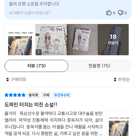
어둡고 울창한 숲이다. 한데 이번에는 한 남자가 삽으로 큰 구덩이에 흙을
을의 유령 소문을 추리합니다.
아이의 작품, 즉 핏빛 크레용으로 뒤덮인 서툰 솜씨의 가족 초상화가 드러
훌륭하고 독창적인 초자연 스릴러다. 책을 읽는 며칠 동안 내 인생은 이 책
던져 넣고 있고, 구덩이 밑바닥에는 애냐의 몸이 아무렇게나 구겨져 있다.
납니다. ‘MURDER’라는 단어의 철자가 거꾸로 쓰여있습니다. 그리고 엄마
AI 리뷰가 도움이 되었나요?
0
0
에 완전히 납치되었다. 상처 입은 과거를 딛고 용감하게 나아가는 주인공
테디는 수영복을 입고 가족실로 돌아온다. “준비됐어요?”
와 아빠의 머리가 잘립니다!” 저자는 어린아이들이 그린 서툰 그림에서 믿
캐릭터는 내 마음을 훔쳤고, 초자연적 경이로움에 빠진 그녀의 모습은 내
“잠깐만, 테디. 이건 뭐야?”
을 수 없을 정도로 소름 끼치는 무언가를 느끼곤 했다고 한다. 그리고 이러
상상력을 사로잡았다.
“뭐가요?”
한 관심은 이상하고 섬뜩한 그림을 그리는 아이가 등장하는 새로운 소설인
18
“이 사람은 누구야? 구덩이 안에?”
- 조 힐 (소설가)
《히든 픽처스》를 집필하도록 이끌었다. 그는 소설이 자신의 구상에 완벽한
더보기
“애냐.”
매개체라고 판단했는데, 책에 실제 그림을 삽입할 수 있고, 독자들은 원하
3
“그리고 이 남자는?”
는 만큼 오랫동안 그림을 볼 수 있기 때문이다. 그리고 이야기에 수수께끼
“몰라요.”
가 있다면, 그림은 그 해결에 대한 미묘한 단서를 제공할 수 있다. 작가는
리뷰
73
한줄평
75
“애냐를 땅에 묻고 있는 거야?”
자신이 수년간 기획한 많은 소설들을 통해 삽화 소설의 가능성을 탐구해
“숲속에서요.”
왔고 성공적인 결과물들을 만들어 냈다. 이 책을 통해 독자들은 장르소설
구매리뷰
추천순
“왜?”
의 새 경지를 구축한 제이슨 레쿨릭 세계관의 정수를 느낄 수 있을 것이다.
“그가 애냐의 딸을 훔쳤으니까요.” 테디는 말한다. “수영하기 전에 수박 먹
종이책
구매
주간우수작
어도 돼요?”
도파민 터지는 미친 소설!!
--- 본문 중에서
줄거리 육상선수로 활약하다 교통사고로 대수술을 받은
맬러리. 마약성 진통제에 의지하다 중독자가 되어, 삶이
무너집니다. 중독자를 돕는 러셀을 만나 재활을 시작하고
약을 끊게 되죠. 다시 평범한 삶, 이루고 싶은 꿈을 위한 발