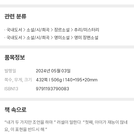
관련 분류
국내도서
소설/시/희곡
장르소설
추리/미스터리
국내도서
소설/시/희곡
영미소설
영미 장편소설
품목정보
발행일
2024년 05월 03일
쪽수, 무게, 크기
432쪽 | 506g | 140*195*20mm
ISBN13
9791193790083
책 속으로
“내가 두 가지만 조언을 하마.” 러셀이 말한다. “첫째, 아이가 재능이 많네
요, 이 표현을 반드시 해.”