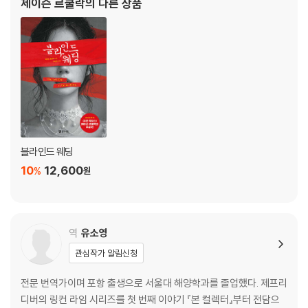
제이슨 르쿨락
의 다른 상품
븐 킹으로부터 “유일무이한 스릴러… 절대 손에서 내
블라인드 웨딩
10
12,600
%
원
역
유소영
관심작가 알림신청
전문 번역가이며 포항 출생으로 서울대 해양학과를 졸업했다. 제프리
디버의 링컨 라임 시리즈를 첫 번째 이야기 『본 컬렉터』부터 전담으