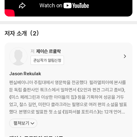
저자 소개
2
저
제이슨 르쿨락
관심작가 알림신청
Jason Rekulak
펜실베이니아 주립대에서 영문학을 전공했다. 필라델피아에 본사를
둔 독립 출판사인 쿼크스에서 일하면서 《오만과 편견 그리고 좀비》,
《미스 페레그린과 이상한 아이들의 집》 등을 기획하여 성공을 거두
었고, 찰스 길먼, 미란다 클라크라는 필명으로 여러 편의 소설을 발표
했다. 본명으로 발표한 첫 소설 《임파서블 포트리스》는 12개 언어로
번역되었고, 에드거상 최종 후보에 올랐다. 두 번째 소설 《히든 픽처
펼쳐보기
스》는 굿리즈 초이스 어워드 호러 부문 1위, 아마존 올해의 미스터리
스릴러, 반스앤드노블 올해의 책에 선정되었고, 스릴러의 대가 스티