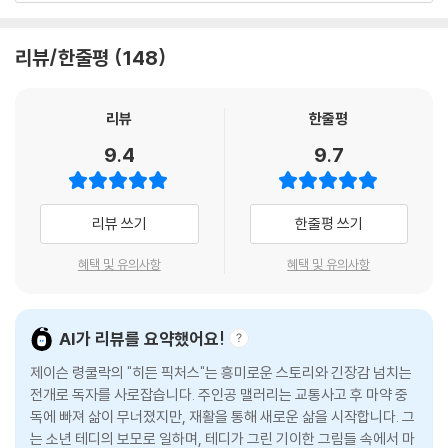
매하는 마지막 인류일 것이다.
집 뒤편 숲에 남아있는 초자연적인 힘으로부터 전달된 오래된 미해결 살인
“기다리지 않으셔도 됐는데요.” 내가 말한다.
아름답고, 무섭고, 놀라울 정도로 친절하다.
사건의 일단이라고 의심하기 시작한다. 맬러리는 너무 늦기 전에 그림을
그는 신문을 접고 미소 짓는다. “네가 여기 올 것 같았어. 어떻게 됐는지 궁
리뷰/한줄평
148
해독하고 비밀을 밝혀낼 수 있을 것인가.
- 크라임리드
금하구나. 전부 다 말해봐.”
“끔찍했어요.”
전통적인 스릴러로 시작하지만, 점점 더 섬뜩한 초자연적 공포가 독자를
1인칭 시점의 내레이션이 매력적이고, 다섯 살 아이의 캐릭터는 너무 입체
리뷰
한줄평
“무슨 일이 있었는데?”
감싸고 테디의 그림은 이를 더욱 더 생생하고 실감 나게 뒷받침한다. 독자
적이어서 실제 아이처럼 느껴진다. 초자연적인 신비를 믿을 수밖에 없도록
“비장의 카드가 재앙이었어요. 안 통했어요.”
9.4
9.7
들은 작가가 깔아둔 영리하고 창의적으로 단서들을 따라가며 서스펜스의
만든다.
러셀은 웃기 시작한다. “퀸, 그 집 엄마가 벌써 나한테 전화했어. 10분 전
진수를 맛보게 될 것이다.
- 커커스 리뷰
에. 네가 그 집을 나서자마자.”
“그래요?”
리뷰 쓰기
한줄평 쓰기
서사와 그림의 만남, 더욱 극대화되는 공포와 스릴!
“다른 집에 혹시 널 빼앗길까 봐 걱정하더구나. 최대한 빨리 일을 시작해
장르의 규칙을 정확히 꿰뚫고 있으면서도 이것을 비틀고 새로운 규칙을 만
점점 기괴하고 정교해지는 그림이 가리키는 것은 과연 무엇일까?
달래.”
들어낼 줄 아는, 보석 같은 재능이 빛나는 소설이다. 문학적?시각적 관점
혜택 및 유의사항
혜택 및 유의사항
에서 놀랍고 새로운 아이디어로 가득하다.
제이슨 레쿨릭은 온갖 미디어에 눈을 빼앗기고 있는 21세기 독자들을 끌어
잠시 소파에 누워야지 했는데, 눈을 떠보니 테디가 옆에 서서 내 몸을 흔들
- 스콧 프랭크 (<퀸스 갬빗>의 작가 겸 감독)
당기는 흥미로운 방법으로 삽화를 활용했다. 어릴 적부터 초자연적인 존재
고 있다.
AI가 리뷰를 요약했어요!
가 등장하는 공포 영화를 좋아했던 그는 이러한 장면을 떠올렸다. “엄마와
“지금 수영해도 돼요?”
아빠가 부엌에서 싸우는 동안 어린 자녀는 크레용으로 테이블에 그림을 그
똑똑하고, 오싹하고, 능수능란한 플롯을 가진 이 소설은 내가 최근 몇 년간
제이슨 령쿨락의 "히든 픽처스"는 흥미로운 스토리와 긴장감 넘치는
일어나 앉아보니 실내의 빛이 바뀌어 있다. 거의 세 시다. “그럼, 그러자. 수
립니다. 엄마는 밤에 이상한 소리가 들려서 걱정이 됩니다. 아빠는 바람(또
전개로 독자를 사로잡습니다. 주인공 맬러리는 교통사고 후 마약 중
읽은 것 중 최고다. 이 장르의 고전이 될 운명이다.
영복 가져와.”
독에 빠져 삶이 무너졌지만, 재활을 통해 새로운 삶을 시작합니다. 그
는 나뭇가지, 너구리) 때문이라고 주장합니다. 그런 다음 아이가 신비로운
- 랜섬 릭스 (《미스 페레그린과 이상한 아이들의 집》작가)
테디는 내게 그림 한 장을 건네고 방 밖으로 뛰어간다. 이전 그림에 나왔던
는 소년 테디의 보모로 일하며, 테디가 그린 기이한 그림들 속에서 마
미소를 지으며 부엌을 나서고, 카메라가 테이블로 미끄러지듯 넘어가면서