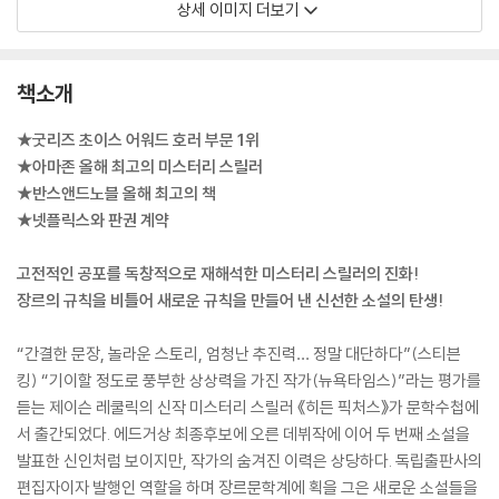
상세 이미지 더보기
책소개
★굿리즈 초이스 어워드 호러 부문 1위
★아마존 올해 최고의 미스터리 스릴러
★반스앤드노블 올해 최고의 책
★넷플릭스와 판권 계약
고전적인 공포를 독창적으로 재해석한 미스터리 스릴러의 진화!
장르의 규칙을 비틀어 새로운 규칙을 만들어 낸 신선한 소설의 탄생!
“간결한 문장, 놀라운 스토리, 엄청난 추진력… 정말 대단하다”(스티븐
킹) “기이할 정도로 풍부한 상상력을 가진 작가(뉴욕타임스)”라는 평가를
듣는 제이슨 레쿨릭의 신작 미스터리 스릴러 《히든 픽처스》가 문학수첩에
서 출간되었다. 에드거상 최종후보에 오른 데뷔작에 이어 두 번째 소설을
발표한 신인처럼 보이지만, 작가의 숨겨진 이력은 상당하다. 독립출판사의
편집자이자 발행인 역할을 하며 장르문학계에 획을 그은 새로운 소설들을