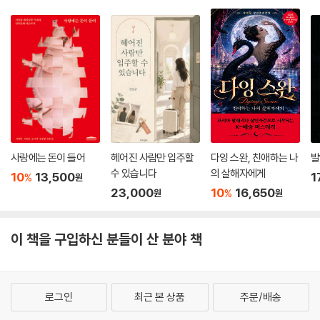
사랑에는 돈이 들어
헤어진 사람만 입주할
다잉 스완, 친애하는 나
발
수 있습니다
의 살해자에게
10
13,500
1
%
원
23,000
10
16,650
%
원
원
이 책을 구입하신 분들이 산 분야 책
로그인
최근 본 상품
주문/배송