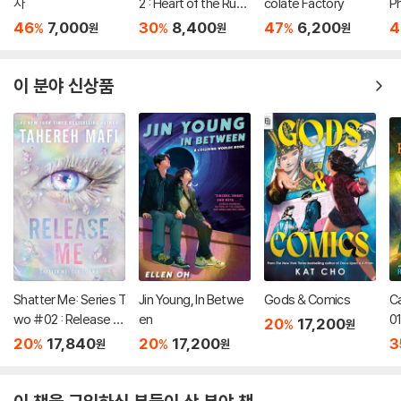
자
2 : Heart of the Ruby
colate Factory
P
Dragon (A Branches
(
46
7,000
30
8,400
47
6,200
4
%
%
%
원
원
원
Book)
이 분야 신상품
Shatter Me: Series T
Jin Young, In Betwe
Gods & Comics
C
wo #02 : Release M
en
01
20
17,200
%
원
e
20
17,840
20
17,200
3
%
%
원
원