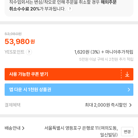
직수입외서는 변심/착오로 인해 주문을 취소할 경우
해외주문
취소수수료 20%
가 부과됩니다.
53,980
원
53,980
YES포인트
1,620원 (3%)
마니아추가적립
5만원 이상 구매 시 2천원 추가 적립
사용 가능한 쿠폰 받기
앱 다운 시 1천원 상품권
결제혜택
최대 2,000원 즉시할인
배송안내
서울특별시 영등포구 은행로 11(여의도동,
변경
일신빌딩)