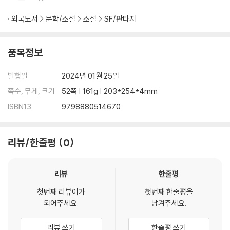
외국도서
문학/소설
소설
SF/판타지
품목정보
발행일
2024년 01월 25일
쪽수, 무게, 크기
52쪽 | 161g | 203*254*4mm
ISBN13
9798880514670
리뷰/한줄평
0
리뷰
한줄평
첫번째 리뷰어가
첫번째 한줄평을
되어주세요.
남겨주세요.
리뷰 쓰기
한줄평 쓰기