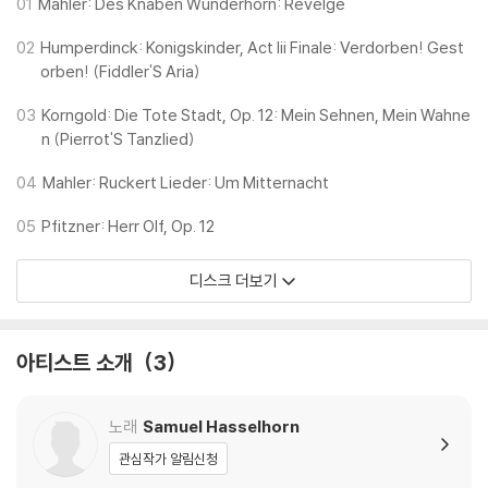
Lili Boulanger Competition Paris, Bundeswettbewerb Gesang
01
Mahler: Des Knaben Wunderhorn: Revelge
Berlin 등 세계 유수 국제 대회에서 우승했으며 비엔나 국립오페라극장 가
02
Humperdinck: Konigskinder, Act Iii Finale: Verdorben! Gest
수로 사랑의 묘약, 세빌리아 이발사, 피가로의 결혼 등 다양한 역할을 맡았
orben! (Fiddler'S Aria)
으며 리옹 오페라극장, 라이프치히 오페라 등 주요 유럽 무대를 포함 미국
의 유명 콘서트 홀에서 공연해 오고 있다.
03
Korngold: Die Tote Stadt, Op. 12: Mein Sehnen, Mein Wahne
폴란드 최고의 관현악단 포즈난 필하모닉은 2021/22 시즌부터 우카시 보
n (Pierrot'S Tanzlied)
로비츠가 음악감독과 수석지휘를 맡고 있다.
04
Mahler: Ruckert Lieder: Um Mitternacht
05
Pfitzner: Herr Olf, Op. 12
디스크 더보기
아티스트 소개
3
노래
Samuel Hasselhorn
관심작가 알림신청