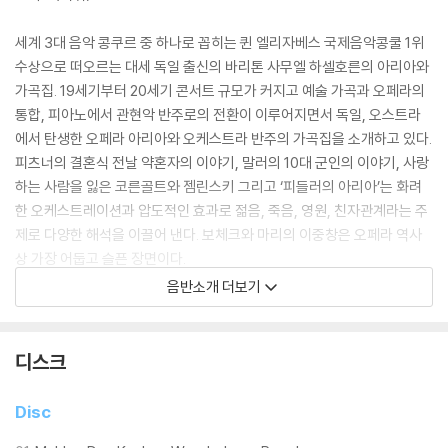
세계 3대 음악 콩쿠르 중 하나로 꼽히는 퀸 엘리자베스 국제음악콩쿨 1위
수상으로 떠오르는 대세 독일 출신의 바리톤 사무엘 하셀호른의 아리아와
가곡집. 19세기부터 20세기 콘서트 규모가 커지고 예술 가곡과 오페라의
통합, 피아노에서 관현악 반주로의 전환이 이루어지면서 독일, 오스트라
에서 탄생한 오페라 아리아와 오케스트라 반주의 가곡집을 소개하고 있다.
피츠너의 결혼식 전날 약혼자의 이야기, 말러의 10대 군인의 이야기, 사랑
하는 사람을 잃은 코른골트와 젬린스키 그리고 ‘피들러의 아리아’는 화려
한 오케스트레이션과 압도적인 효과로 젊음, 죽음, 영원, 친자관계라는 주
제로 다양한 해석을 이끌어 낸다. 보체크와 마리의 이중창은 오페라 역사
상 가장 어둡고 슬픈 장면이다.
이미 거장의 품격이 느껴지는 하셀호른는 침울한 텍스트 속 죽음과 부활,
음반소개 더보기
환멸이 느껴지는 세상을 주제로 다양한 프로그램에서 뛰어난 가창력, 자유
자재로 부르는 넓은 음역, 깊고 풍부한 놀라운 울림, 그리고 표현적인 선율
과 깊은 정서적 아름다움 들려준다.
디스크
하셀호른은 하노버와 파리음악원에서 공부한 뒤 뉴욕에서 패트리샤 맥카
프리를 사사하고 있다. 그는 SWR Junge Opernstars, Das Lied Inter
Disc
national Song Competition, Hugo Wolf Competition, Nadia and