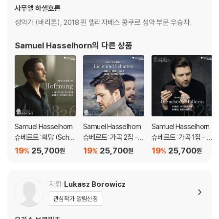
사무엘 하셀호른
성악가 (바리톤), 2018 퀸 엘리자베스 콩쿠르 성악 부문 우승자.
Samuel Hasselhorn
의 다른 상품
Samuel Hasselhorn
Samuel Hasselhorn
Samuel Hasselhorn
슈베르트: 희망 (Schu
슈베르트: 가곡 2집 -
슈베르트: 가곡 1집 - 아
bert: Hoffnung)
빛과 그림자 (Schuber
름다운 물방앗간의 아
19
25,700
19
25,700
19
25,700
%
%
%
원
원
원
t: Licht Und Schatte
가씨 (Schubert: Die
n)
Schoene Mullerin, D.
795)
지휘
Lukasz Borowicz
관심작가 알림신청