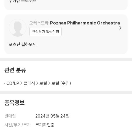
우카슈 보로뷔츠
오케스트라
Poznan Philharmonic Orchestra
관심작가 알림신청
포츠난 필하모닉
관련 분류
CD/LP
클래식
보컬
보컬 (수입)
품목정보
발매일
2024년 05월 24일
시간/무게/크기
크기확인중