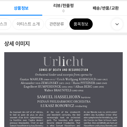
리뷰/한줄평
상품정보
배송/반품/교환
0
스크
아티스트 소개
관련분류
품목정보
상세 이미지