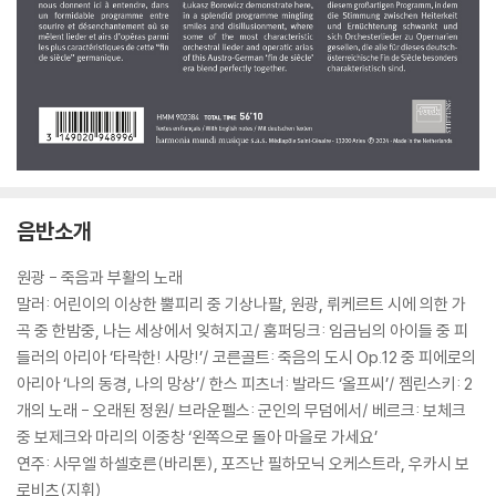
음반소개
원광 - 죽음과 부활의 노래
말러: 어린이의 이상한 뿔피리 중 기상나팔, 원광, 뤼케르트 시에 의한 가
곡 중 한밤중, 나는 세상에서 잊혀지고/ 훔퍼딩크: 임금님의 아이들 중 피
들러의 아리아 ‘타락한! 사망!’/ 코른골트: 죽음의 도시 Op.12 중 피에로의
아리아 ‘나의 동경, 나의 망상’/ 한스 피츠너: 발라드 ‘올프씨’/ 젬린스키: 2
개의 노래 - 오래된 정원/ 브라운펠스: 군인의 무덤에서/ 베르크: 보체크
중 보제크와 마리의 이중창 ‘왼쪽으로 돌아 마을로 가세요’
연주: 사무엘 하셀호른(바리톤), 포즈난 필하모닉 오케스트라, 우카시 보
로비츠(지휘)