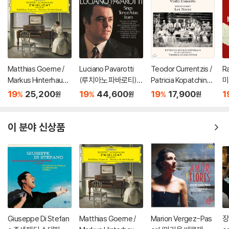
Matthias Goerne /
Luciano Pavarotti
Teodor Currentzis /
R
Markus Hinterhause
(루치아노 파바로티) -
Patricia Kopatchinsk
미
r 슈만: 황혼 (가곡집)
이탈리아 오페라 리마
aja 차이코프스키: 바이
ss
19
25,200
19
44,600
19
17,900
1
%
%
%
원
원
원
(Schumann: Zwielic
스터 (Tenor Arias Fr
올린 협주곡 / 스트라빈
3
ht)
om Italian Opera) [L
스키: 결혼 - 테오도르
P]
쿠렌치스
이 분야 신상품
Giuseppe Di Stefan
Matthias Goerne /
Marion Vergez-Pas
장