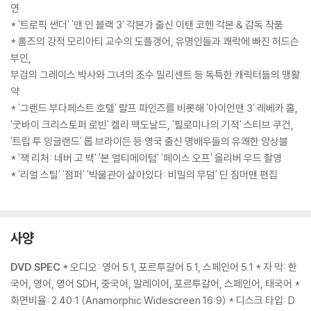
연
* '트로픽 썬더' '맨 인 블랙 3' 각본가 출신 이탠 코헨 각본 & 감독 작품
* 홈즈의 강적 모리아티 교수의 도플갱어, 유명인들과 쾌락에 빠진 허드슨
부인,
부검의 그레이스 박사와 그녀의 조수 밀리센트 등 독특한 캐릭터들의 맹활
약
* '그랜드 부다페스트 호텔' 랄프 파인즈를 비롯해 '아이언맨 3' 레베카 홀,
'굿바이 크리스토퍼 로빈' 켈리 맥도날드, '필로미나의 기적' 스티브 쿠건,
'트립 투 잉글랜드' 롭 브라이든 등 영국 출신 명배우들의 유쾌한 앙상블
* '잭 리처: 네버 고 백' '본 얼티메이텀' '페이스 오프' 올리버 우드 촬영
* '리얼 스틸' '점퍼' '박물관이 살아있다: 비밀의 무덤' 딘 짐머맨 편집
사양
DVD SPEC
* 오디오: 영어 5.1, 포르투갈어 5.1, 스페인어 5.1 * 자 막: 한
국어, 영어, 영어 SDH, 중국어, 말레이어, 포르투갈어, 스페인어, 태국어 *
화면비율: 2.40:1 (Anamorphic Widescreen 16:9) * 디스크 타입: D