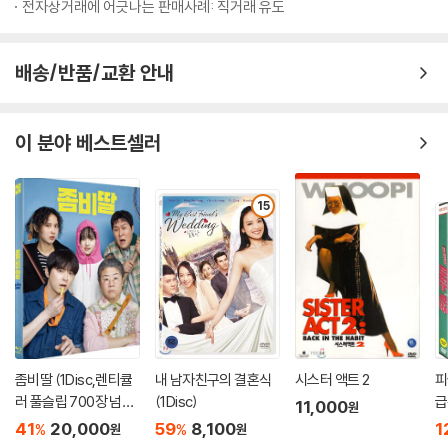
전자상거래에 어긋나는 판매사례: 직거래 유도
배송/반품/교환 안내
이 분야 베스트셀러
15
좀비딸 (1Disc,렌티큘
내 남자친구의 결혼식
시스터 액트 2
피
러 풀슬립 700장 넘버
(1Disc)
급
11,000
원
링 한정판) : 블루레이
41
20,000
59
8,100
1
%
%
원
원