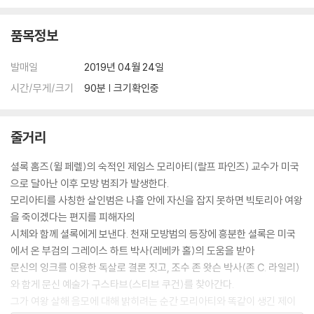
품목정보
발매일
2019년 04월 24일
시간/무게/크기
90분 | 크기확인중
줄거리
셜록 홈즈(윌 페렐)의 숙적인 제임스 모리아티(랄프 파인즈) 교수가 미국
으로 달아난 이후 모방 범죄가 발생한다.
모리아티를 사칭한 살인범은 나흘 안에 자신을 잡지 못하면 빅토리아 여왕
을 죽이겠다는 편지를 피해자의
시체와 함께 셜록에게 보낸다. 천재 모방범의 등장에 흥분한 셜록은 미국
에서 온 부검의 그레이스 하트 박사(레베카 홀)의 도움을 받아
문신의 잉크를 이용한 독살로 결론 짓고, 조수 존 왓슨 박사(존 C. 라일리)
와 함게 문신 예술가 구스타브(스티브 쿠건)를 찾아간다.
그가 여왕 살해 음모에 대해 밝히려는 순간 모리아티와 똑같이 생긴 제이