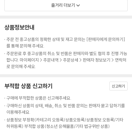
컵이 불시에 구스타브를 살해한다. 왓슨은 달아나려는
줄거리 더보기
제이컵에게 신속히 반격을 가한다. 치명상을 입은 제이컵은 의문의 인물로
부터 지시 사항이 적힌 편지를 받았으며,
홈즈가 석탄을 뉴캐슬까지 가져가야 한다는 말을 남기고 죽는데…
상품정보안내
주문 전 중고상품의 정확한 상태 및 재고 문의는 [판매자에게 문의하기]
를 통해 문의해 주세요.
주문완료 후 중고상품의 취소 및 반품은 판매자와 별도 협의 후 진행 가능
합니다. 마이페이지 > 주문내역 > 주문상세 > 판매자 정보보기 > 연락처
로 문의해 주세요.
부적합 상품 신고하기
신고하기
구매에 부적합한 상품은 신고해주세요.
구매하신 상품의 상태, 배송, 취소 및 반품 문의는 판매자 묻고 답하기를
이용해주세요.
상품정보 부정확(카테고리 오등록/상품오등록/상품정보 오등록/기타
허위등록) 부적합 상품(청소년 유해물품/기타 법규위반 상품)