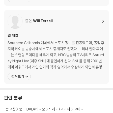
의 사상자들>에 캐스팅 되는 행운을 잡았다. 그 후 캐빈 코스트너 주
연의 <사랑을 위하여>, 드류 베리모어의 <25살의 키스>, 폴 토머스
앤더슨 감독의 <부기 나이트>, 기네스
출연
Will Ferrell
윌 패럴
Southern California 대학에서 스포츠 정보를 전공했으며, 졸업 후
지역 케이블 방송사에서 스포츠 중계자로 일했다. 그러나 얼마 후에
그는 스탠딩 코미디를 배우게 되고, NBC 방송의 TV시리즈 Saturd
ay Night Live(이후 SNL)에 출연하게 된다. SNL를 통해 2001년
에미 어워드에서 개인 연기와 작가 영역에서 수상하게 되면서 유명세
를 타게 된다. 윌 페럴은 우리 나라에서 잘 알려진 배우는 아니지만 가
펼쳐보기
장 최근에 <올드 스쿨>의 프랭크 역을 통해 국내에 얼굴을 알렸으며,
<스타스키와 허치>에도 까메오 출연하는 등 코미디 분야에서 눈에
띄게 활약하
관련 분류
중고샵
중고 DVD/비디오
드라마/코미디
코미디