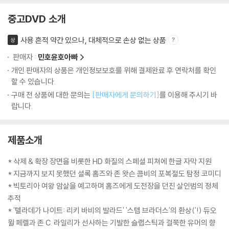
중고DVD 소개
사용 흔적 약간 있으나, 대체적으로 손상 없는 상품
상
판매자 :
민호윤호아빠
개인 판매자의 상품은 개인정보보호를 위해 결제완료 후 연락처를 확인
할 수 있습니다.
구매 전 상품에 대한 문의는
[판매자에게 문의하기]
를 이용해 주시기 바
랍니다.
제품소개
* 삭제 & 확장 장면을 비롯한 HD 화질의 스페셜 피쳐에 한글 자막 지원
* 지금까지 보지 못했던 셜록 홈즈와 존 왓슨 콤비의 포복절도 탐정 코미디
* 빅토리아 여왕 암살을 예고하며 홈즈에게 도전장을 던진 살인범의 정체
추적
* '텔라데가 나이트: 리키 바비의 발라드' '스텝 브라더스'의 환상('!) 듀오
윌 페렐과 존 C. 라일리가 선사하는 기발한 슬랩스틱과 걸쭉한 유머의 향