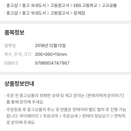
2. 시조
중고샵
중고 국내도서
고등참고서
EBS 고등학교
고교공통
3. 가사
중고샵
중고 국내도서
고등참고서
문제집
4. 잡가와 민요, 무가
5. 한문 소설
6. 국문 소설
품목정보
7. 판소리
8. 고전 수필
발행일
2018년 12월 12일
9. 민속극과 가면극
쪽수, 무게, 크기
206*260*15mm
실전 문제 01
ISBN13
9788954747967
실전 문제 02
실전 문제 03
실전 문제 04
상품정보안내
주문 전 중고상품의 정확한 상태 및 재고 문의는 [판매자에게 문의하기]
를 통해 문의해 주세요.
주문완료 후 중고상품의 취소 및 반품은 판매자와 별도 협의 후 진행 가능
합니다. 마이페이지 > 주문내역 > 주문상세 > 판매자 정보보기 > 연락처
로 문의해 주세요.