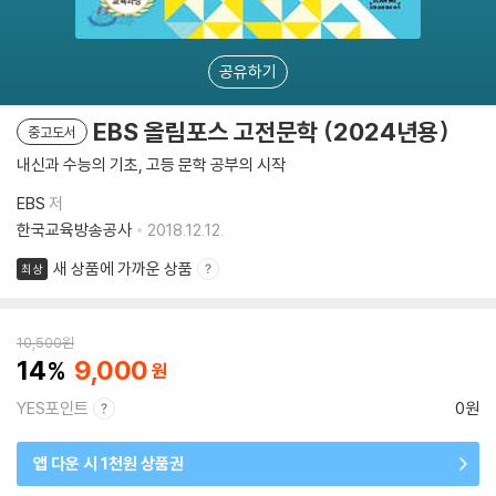
공유하기
EBS 올림포스 고전문학 (2024년용)
중고도서
내신과 수능의 기초, 고등 문학 공부의 시작
EBS
저
한국교육방송공사
2018.12.12.
새 상품에 가까운 상품
최상
10,500
원
14
9,000
YES포인트
0원
앱 다운 시 1천원 상품권