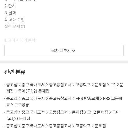
2. 한시
3. 설화
4. 고대 수필
실전 문제 01
II. 고려 시대의 문학
★ 고려 시대의 문학사
목차 더보기
1. 고려 가요의 경기체가
2. 시조
3. 한시
관련 분류
4. 가전체 소설
5. 고전 수필
중고샵
중고 국내도서
중고등참고서
고등학교
문제집
고1,2 문
실전 문제 01
제집
국어(고1,2) 문제집
실전 문제 02
중고샵
중고 국내도서
중고등참고서
EBS 방송교재
EBS 고등학
교
고교공통
III. 조선 시대의 문학
중고샵
중고 국내도서
고등참고서
문제집
고1,2 문제집
국어
★ 조선 시대의 문학사
(고1,2) 문제집
1. 악장과 언해, 한시
중고샵
중고 국내도서
중고등참고서
고등학교
문제집