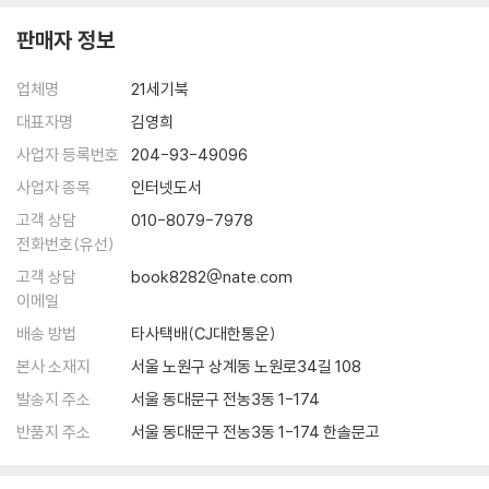
판매자 정보
업체명
21세기북
대표자명
김영희
사업자 등록번호
204-93-49096
사업자 종목
인터넷도서
고객 상담
010-8079-7978
전화번호(유선)
고객 상담
book8282@nate.com
이메일
배송 방법
타사택배(CJ대한통운)
본사 소재지
서울 노원구 상계동 노원로34길 108
발송지 주소
서울 동대문구 전농3동 1-174
반품지 주소
서울 동대문구 전농3동 1-174 한솔문고