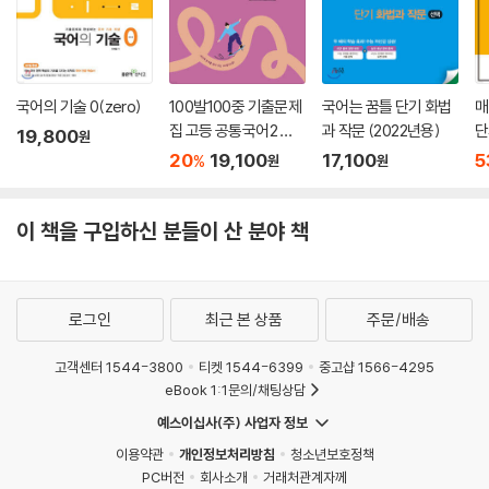
국어의 기술 0(zero)
100발100중 기출문제
국어는 꿈틀 단기 화법
매
집 고등 공통국어2 비
과 작문 (2022년용)
단
19,800
원
상 박영민 (2026년용)
과
20
19,100
17,100
5
%
원
원
5
이 책을 구입하신 분들이 산 분야 책
로그인
최근 본 상품
주문/배송
고객센터 1544-3800
티켓 1544-6399
중고샵 1566-4295
eBook 1:1문의/채팅상담
예스이십사(주) 사업자 정보
이용약관
개인정보처리방침
청소년보호정책
PC버전
회사소개
거래처관계자께