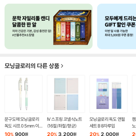
모닝글로리
의 다른 상품
문구도매 모닝글로리
IV 스프링 코넬식노트
모닝글로리 독도 연필
캠
독도 샤프 0.5mm 이
(16절/좌철/향균)
세트 B 8자루입
노
니셜각...
10
900
20
3,200
20
2,000
2
%
%
%
원
원
원