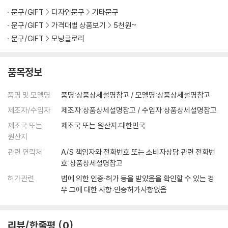
문구/GIFT
디자인문구
기타문구
문구/GIFT
가격대별 상품보기
5천원~
문구/GIFT
모닝글로리
품목정보
품명 및 모델명
품명:상품상세설명참고 / 모델명:상품상세설명참고
제조자/수입자
제조자:상품상세설명참고 / 수입자:상품상세설명참고
제조국 또는
제조국 또는 원산지:대한민국
원산지
관련 연락처
A/S 책임자와 전화번호 또는 소비자상담 관련 전화번
호:상품상세설명참고
허가관련
법에 의한 인증·허가 등을 받았음을 확인할 수 있는 경
우 그에 대한 사항:인증허가사항없음
리뷰/한줄평
0