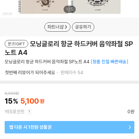
1
/
5
파트너샵
공유하기
모닝글로리 항균 하드커버 음악좌철 SP
문구/GIFT
노트 A4
모닝글로리 항균 하드커버 음악좌철 SP노트 A4
정품 친절 빠른배송
첫번째 리뷰어가 되어주세요
판매지수
54
6,000
원
15
5,100
YES포인트
0원
앱 다운 시 1천원 상품권