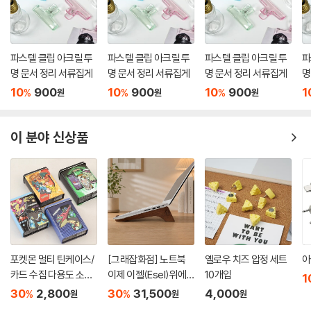
파스텔 클립 아크릴 투
파스텔 클립 아크릴 투
파스텔 클립 아크릴 투
파
명 문서 정리 서류집게
명 문서 정리 서류집게
명 문서 정리 서류집게
명
10
900
10
900
10
900
1
%
%
%
원
원
원
이 분야 신상품
포켓몬 멀티 틴케이스/
[그래잡화점] 노트북
옐로우 치즈 압정 세트
아
카드 수집 다용도 소품
이제 이젤(Esel)위에
10개입
1
보관함
올리세요.프리미엄 원
30
2,800
30
31,500
4,000
%
%
원
원
원
목 거치대