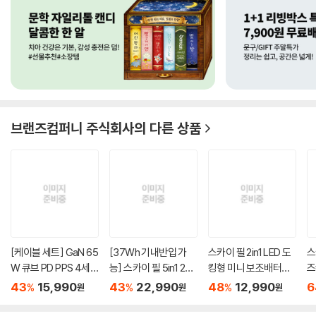
브랜즈컴퍼니 주식회사
의 다른 상품
[케이블 세트] GaN 65
[37Wh 기내반입 가
스카이 필 2in1 LED 도
스
W 큐브 PD PPS 4세대
능] 스카이 필 5in1 22.
킹형 미니 보조배터리
즈
멀티 ...
5W 고...
500...
선 
43
15,990
43
22,990
48
12,990
6
%
%
%
원
원
원