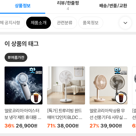
리뷰/한줄평
상품정보
배송/반품/교환
4
체 공지사항
제품소개
관련분류
품목정보
이 상품의 태그
#여름가전
알로코리아 아이스터
[특가] 트루리빙 윈드
알로코리아 탁상용 무
[
보 냉각 제트 휴대용 선
에어 12인치 BLDC 선
선 선풍기 F6 사무실 소
선
풍기 FA3 미니 핸디 손
풍기 TLF-F1201
형 책상 미니 휴대용 캠
36
26,900
71
38,000
27
39,900
6
%
%
%
원
원
원
풍기 손선풍기
핑 써큘레이터