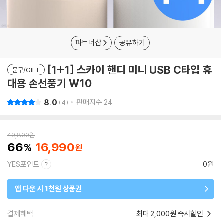
파트너샵
공유하기
[1+1] 스카이 핸디 미니 USB C타입 휴
문구/GIFT
대용 손선풍기 W10
8.0
판매지수
24
4
49,800
원
66
16,990
YES포인트
0원
앱 다운 시 1천원 상품권
결제혜택
최대 2,000원 즉시할인