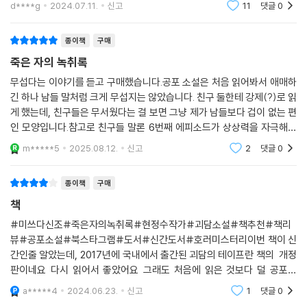
d****g
2024.07.11.
신고
11
댓글
0
나 다른 이야기라고 생
진다.
종이책
구매
◆ 기우메, 노란 우비의 여자
죽은 자의 녹취록
편집자로 일하던 시절 ‘나’는 점성술 관련 기획을 위해 점성술사를 찾는다.
그리고 사람이 죽을 때를 점성술로 알 수 있는지에 관해 이야기하다가, 그
무섭다는 이야기를 듣고 구매했습니다.공포 소설은 처음 읽어봐서 애매하
긴 하나 남들 말처럼 크게 무섭지는 않았습니다. 친구 둘한테 강제(?)로 읽
녀로부터 대학 시절의 무서운 경험을 듣게 된다. 남자 친구와 서로의 자취
게 했는데, 친구들은 무서웠다는 걸 보면 그냥 제가 남들보다 겁이 없는 편
방을 오가며 연애를 하던 그녀는 어느 날 남자 친구에게서 통학길에 이상
인 모양입니다.참고로 친구들 말론 6번째 에피소드가 상상력을 자극해서
한 여자를 봤다는 이야기를 듣는다. 그 여자는 초로의 나이로 보였는데, 비
제일 찜찜했다고 합니다.
가 오지 않는 날인데도 노란 비옷과 우산을 갖춘 차림으로 길가에 서서 자
m*****5
2025.08.12.
신고
2
댓글
0
기를 뚫어져라 쳐다봤다는 것이다. 그리고 그녀와 눈이 마주쳤다고도 한
다. 이후로 남자 친구는 노란 우비의 여자를 계속 목격하고, 엄청난 불안감
종이책
구매
에 시달린다.
책
#미쓰다신조#죽은자의녹취록#현정수작가#괴담소설#책추천#책리
◆ 스쳐 지나가는 것
뷰#공포소설#북스타그램#도서#신간도서#호러미스터리이번 책이 신
직장 생활을 하면서 독립을 하게 된 유나. 규칙적인 생활을 하던 그녀에게
간인줄 알았는데, 2017년에 국내에서 출간된 괴담의 테이프란 책의 개정
어느 아침에 예기치 못한 균열이 찾아온다. 문 앞에 누가 놔뒀는지 알 수 없
판이네요 다시 읽어서 좋았어요 그래도 처음에 읽은 것보다 덜 공포해
는 꽃이 있는 것을 시작으로, 매일 같은 시각에 같은 길을 지나며 스쳐 지나
요 알고 있어서 그렇겠죠?!@@ ㅋㅋ
a*****4
2024.06.23.
신고
1
댓글
0
던 사람들 사이에 낯선 검은 형체가 보이기 시작한 것이다. 그리고 유나는