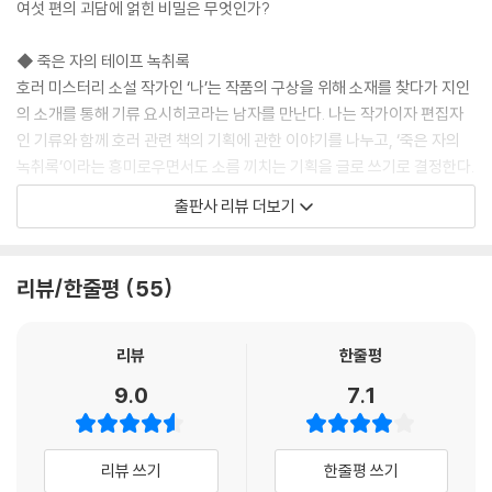
여섯 편의 괴담에 얽힌 비밀은 무엇인가?
◆ 죽은 자의 테이프 녹취록
호러 미스터리 소설 작가인 ‘나’는 작품의 구상을 위해 소재를 찾다가 지인
의 소개를 통해 기류 요시히코라는 남자를 만난다. 나는 작가이자 편집자
인 기류와 함께 호러 관련 책의 기획에 관한 이야기를 나누고, ‘죽은 자의
녹취록’이라는 흥미로우면서도 소름 끼치는 기획을 글로 쓰기로 결정한다.
이후 기류는 자살한 사람들이 스스로 죽기까지의 과정을 녹음한 테이프의
출판사 리뷰 더보기
내용을 녹취한 샘플 세 개를 보내온다. 자살에 이르는 과정이 상세히 기록
된 원고를 보던 나는 심한 불안감과 불쾌감에 빠져든다.
리뷰/한줄평
55
◆ 빈집을 지키던 밤
대학생 마이코에게 어느 날 아르바이트 제안이 들어온다. 마이코가 전해들
은 아르바이트의 내용은, 그녀가 속한 문예부의 옛 선배 집을 하룻밤 봐주
리뷰
한줄평
는 것. 집주인인 하카야마 부부가 외출해 있는 동안 백모가 홀로 계실 저택
9.0
7.1
에서 하루 동안 머무르기만 하면 꽤 두둑한 액수의 보수를 얻을 수 있다는
제안에 마이코는 솔깃한다. 그러나 봐주기로 한 저택에 도착한 그녀는 3층
창문에 어른거리는 의문의 형체를 목격하고, 하카야마 부부의 언사에서 불
리뷰 쓰기
한줄평 쓰기
길한 느낌을 받는다.