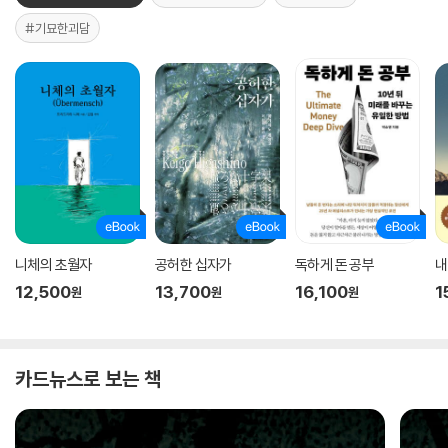
#기묘한괴담
니체의 초월자
공허한 십자가
독하게 돈 공부
내
12,500
13,700
16,100
1
원
원
원
카드뉴스로 보는 책