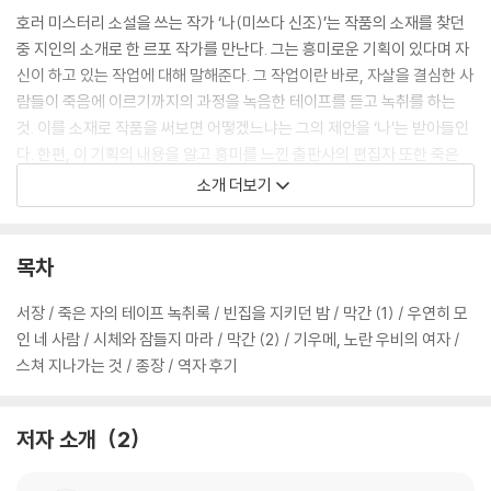
호러 미스터리 소설을 쓰는 작가 ‘나(미쓰다 신조)’는 작품의 소재를 찾던
중 지인의 소개로 한 르포 작가를 만난다. 그는 흥미로운 기획이 있다며 자
신이 하고 있는 작업에 대해 말해준다. 그 작업이란 바로, 자살을 결심한 사
람들이 죽음에 이르기까지의 과정을 녹음한 테이프를 듣고 녹취를 하는
것. 이를 소재로 작품을 써보면 어떻겠느냐는 그의 제안을 ‘나’는 받아들인
다. 한편, 이 기획의 내용을 알고 흥미를 느낀 출판사의 편집자 또한 죽은
자들이 남긴 테이프를 듣게 되고, 그녀는 이상한 일들을 잇달아 경험하는
소개 더보기
데…….
사실과 허구를 넘나드는 메타픽션의 작법 등 독특한 작풍으로 ‘미쓰다 월
목차
드’로 불리며 “대체 불가한 하나의 장르”로 일컬어지는 미쓰다 신조의 소
설들. 호러와 미스터리 두 장르의 융화에 있어 절묘한 균형을 유지하면서
서장 / 죽은 자의 테이프 녹취록 / 빈집을 지키던 밤 / 막간 (1) / 우연히 모
도 작품의 성격이나 주제에 따라 어느 한쪽에 좀 더 무게추를 두기도 하는
인 네 사람 / 시체와 잠들지 마라 / 막간 (2) / 기우메, 노란 우비의 여자 /
미쓰다 신조의 작품군 가운데 《죽은 자의 녹취록》은 추리보다 공포 쪽에
스쳐 지나가는 것 / 종장 / 역자 후기
한층 비중을 두고 있다. 여섯 편의 괴담과 망자들이 남긴 마지막 육성에 관
한 소름 끼치는 이야기들이 어우러진 이 모골 송연해지는 책은, 그가 쓴 괴
저자 소개
2
담집의 목록에서 가장 첫째 줄에 올라가 있을 대표작 중 하나다.