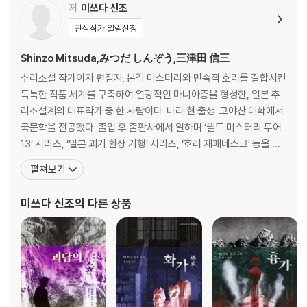
저
미쓰다 신조
관심작가 알림신청
Shinzo Mitsuda,みつだ しんぞう,三津田 信三
추리소설 작가이자 편집자. 본격 미스터리와 민속적 호러를 결합시킨
독특한 작품 세계를 구축하여 열광적인 마니아층을 형성한, 일본 추
리소설계의 대표작가 중 한 사람이다. 나라 현 출생. 고야산 대학에서
국문학을 전공했다. 졸업 후 출판사에서 일하며 ‘월드 미스터리 투어
13’ 시리즈, ‘일본 괴기 환상 기행’ 시리즈, ‘호러 재패네스크’ 등을 기
획하고 편집했다. 2001년 『호러작가가 사는 집』을 발표하며 본격적
펼쳐보기
인 작가의 길로 들어섰다. 『호러 작가가 사는 집』은 추리작가로서의
그의 능력을 독자에게 확실하게 각인시킨다. 밀실 살인사건으로 대표
미쓰다 신조
의 다른 상품
되는 본격 추리소설에 민속학적인