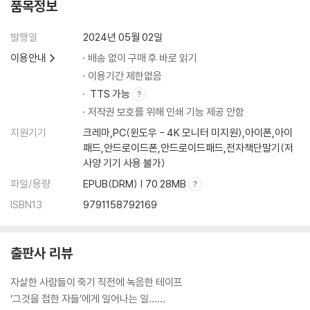
품목정보
발행일
2024년 05월 02일
이용안내
배송 없이 구매 후 바로 읽기
이용기간 제한없음
TTS 가능
저작권 보호를 위해 인쇄 기능 제공 안함
지원기기
크레마,PC(윈도우 - 4K 모니터 미지원),아이폰,아이
패드,안드로이드폰,안드로이드패드,전자책단말기(저
사양 기기 사용 불가)
파일/용량
EPUB(DRM) | 70.28MB
ISBN13
9791158792169
출판사 리뷰
자살한 사람들이 죽기 직전에 녹음한 테이프
‘그것을 접한 자들’에게 일어나는 일……