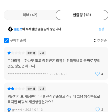
《죽은 자의 녹취록》 전체를 관망해보면 미시와 거시의 이야기를 놀라우리
만치 정치하게 엮어 짠 대가의 역량에 감탄할 수밖에 없다.
리뷰
42
한줄평
13
또한 각 작품마다 각종 고전 추리소설과 공포소설, 영화를 언급하며 곳곳
에 뿌려놓은 오마주는 미쓰다표 메타픽션에 풍성한 디테일을 부여한다. 이
깊이 있는 오마주들은, 한편으로 각 작품의 결말에 대한 결정적 힌트로 작
클린봇
이 부적절한 글을 감지 중입니다.
설정
용하며 내공 있는 독자들에게 ‘발견하는’ 재미를 선사하는 흥미로운 기믹
으로서 작동하기도 한다. 이는 미쓰다 신조의 치밀함을 엿볼 수 있는 부분
구매한줄평
추천순
인 동시에 작가가 이야기 속에서 직접 밝힌 이미지와 병존하는 것으로, 미
쓰다 월드 특유의 적요한 혼란스러움과 미스터리함을 자아내는 다층적 구
종이책
구매
조의 취향을 여실히 드러내는 숨겨진 ‘관통 요소’다.
구매리뷰는 하나도 없고 증정받은 리뷰만 잔뜩있네요.공짜로 뿌리는
작가의 실제 경험담처럼 흘러가면서 독자들을 미혹하다가, 서서한 적층 끝
것도 정도껏 해야지
에 마침내 최고조에 이르러 흡사 어떤 유독한 포자같이 터지며 스산하게
**********************
2024.04.23.
4
피어오르는 공포……. 미쓰다 신조는 이러한 공포와 병립한 ‘독자들과의 두
뇌 게임’을 한층 복잡하게 고안함으로써, 단편의 장편화 작업에 불온한 질
척임의 질감과 그것에 공진하는 양감을 더불어 부여한다. 그리하여 구성이
종이책
구매
라는 형식에마저 자기만의 색채를 부여하는 신비하고 유례없는 성취를 이
괴담테이프 개정판이라니! 신작인줄알고 산건데 그냥 양장본으로
루었다.
표지만 바꿔서 재발행한건가요?
g****i
2024.04.13.
2
감당할 수 있겠는가?