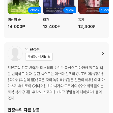
괴담의 숲
화가
흉가
14,000
12,400
12,400
원
원
원
역
현정수
관심작가 알림신청
일본문학 전문 번역가. 미스터리 소설을 중심으로 다양한 장르의 책
을 번역하고 있다. 옮긴 책으로는 미쓰다 신조의 《노조키메》 《흉가》
《화가》 《괴담의 집》 《죽은 자의 녹취록》 《검은 얼굴의 여우》 외에 아
야츠지 유키토의 《어나더》, 히가시가와 도쿠야의 《수수께끼 풀이는
저녁 식사 후에》, 우타노 쇼고의 《그리고 명탐정이 태어났다》 등이
있다.
현정수
의 다른 상품