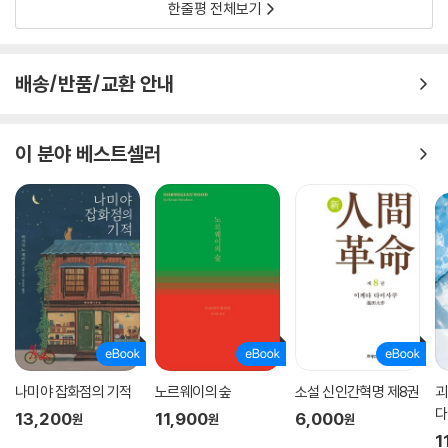
한줄평 전체보기
《죽은 자의 녹취록》을 즐기기 위한 세 가지 키워드
◆ 미쓰다 신조
배송/반품/교환 안내
호러와 미스터리의 절묘한 융합, 특히 본격추리에 토속적인 ‘괴담’을 덧씌
운 독자적인 작품세계를 구축한 독보적인 작가. 특유의 문체와 세계관, 개
이 분야 베스트셀러
성적인 캐릭터, 미스터리소설로서의 높은 완성도, 작가 자신의 경험을 바
탕으로 한 현실과 허구를 넘나드는 메타픽션의 작풍으로 오랜 세월 “미쓰
다 신조처럼 쓰는 작가는 없다”는 평을 받고 있다. 일본 호러 미스터리의
최고 거장이라는 칭호를 넘어서서 전 세계로 명성을 뻗어나가는 중이다.
◆ 미쓰다 월드
미쓰다 신조의 독특한 작품세계를 일컫는 말. 기존의 호러나 미스터리 장
르로 명확히 분류할 수 없고 미쓰다 신조처럼 쓰는 작가는 어디에도 없다
는 뜻에서 “대체 불가한 유일의 장르”라는 수식어가 붙곤 한다. 일본 현지
에는 이 ‘미쓰다 월드’를 열렬히 지지하는 두터운 팬층이 존재하며, 어떤 장
나미야 잡화점의 기적
노르웨이의 숲
소설 신인간혁명 제8권
괴
르로도 어떤 작가로도 대체 불가능한 특유의 분위기와 재미를 품고 있기에
다
계속해서 신규 팬들이 유입되고 있다. 국내에도 여러 작품이 소개되면서
13,200
11,900
6,000
원
원
원
1
마니아가 양산되는 중이다.