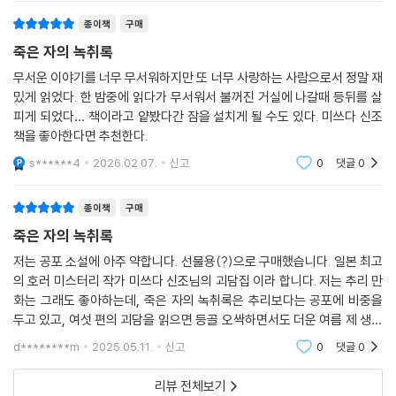
검은 형체를 목격하는 곳과 자신의 집 사이의 거리가 매일매일 점점 좁혀
종이책
구매
지고 있다는 사실을 알고 공포에 떨기 시작하는데…….
죽은 자의 녹취록
‘괴이’와 ‘앙화’의 음험한 서사
무서운 이야기를 너무 무서워하지만 또 너무 사랑하는 사람으로서 정말 재
허구와 현실이 뒤섞인 공포문학의 진수
밌게 읽었다. 한 밤중에 읽다가 무서워서 불꺼진 거실에 나갈때 등뒤를 살
피게 되었다… 책이라고 얕봤다간 잠을 설치게 될 수도 있다. 미쓰다 신조
미쓰다 신조는 스스로를 작품 내에 등장시키며 사실과 허구를 넘나드는 메
책을 좋아한다면 추천한다.
타픽션의 작법을 능숙하게 활용해 독자들을 특유의 공포 속으로 서서히 빠
s******4
2026.02.07.
신고
0
댓글
0
뜨리는 솜씨에 있어 정평이 나 있는 작가다. 《죽은 자의 녹취록》 또한 그러
한 작가의 장기가 유감없이 발휘된 작품 중 하나다. 그러나 이 책을 미쓰다
종이책
구매
신조의 다른 책들과 구분 짓게 만드는 몇 가지 특징은, 미쓰다 월드의 기존
죽은 자의 녹취록
팬들은 물론이고 초심자들 또한 특히 주목할 만하다.
《죽은 자의 녹취록》은 작가가 서장에서 밝히고 있듯 3년에 걸쳐 발표한 단
저는 공포 소설에 아주 약합니다. 선물용(?)으로 구매했습니다. 일본 최고
의 호러 미스터리 작가 미쓰다 신조님의 괴담집 이라 합니다. 저는 추리 만
편들을 하나로 모아 엮은 것이다. 그러나 단순히 수록 순서대로 작품들을
화는 그래도 좋아하는데, 죽은 자의 녹취록은 추리보다는 공포에 비중을
나열하는 것에 그치지 않고, 여섯 편의 단편이 한 권의 책으로 묶이는 과정
두고 있고, 여섯 편의 괴담을 읽으면 등골 오싹하면서도 더운 여름 제 생일
에마저 공포의 서사를 부여하여 전체를 관통하는 하나의 이미지를 점묘
날에 선물을 했었는데 쫄깃쫄깃 더운 여름날을 책 읽으며 시원하게 잘 이
(點描)한다. 그럼으로써 전혀 새로운 장편과 같은 이야기를 직조해내는
d********m
2025.05.11.
신고
0
댓글
0
길수 있었다고
것이다. 이는 언뜻 작품과 작품 간의 다소 느슨한 연결 고리를 만들어내기
리뷰 전체보기
위해 고안해낸 서사같이 느껴지기도 하지만, 각 수록작과 그것을 아우르는