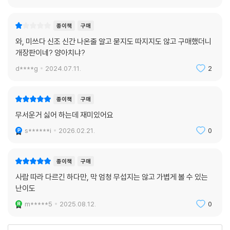
읽는 동안 ‘철썩’ 들러붙을지 모를 ‘그것’을!
종이책
구매
이토록 창조적이고 신선하면서, 호러 미스터리라는 장르의 정체성에 걸맞
와, 미쓰다 신조 신간 나온줄 알고 묻지도 따지지도 않고 구매했더니
은 ‘재활용’이 또 있을까. 마치 수록작인 〈시체와 잠들지 마라〉처럼 이야기
개장판이네? 양아치냐?
의 안팎과 시공간이 얽히고 뒤틀린 서사는, 그 누구도 따라 하기 어려운 미
d****g
2024.07.11.
2
쓰다 월드만의 중독적 마성의 매력을 입증하는 한편 독자들을 더 혼란스럽
고 서늘한 공포의 음습한 습지로 서서히 끌어당긴다. 그렇게 사실과 허구,
현실과 환상이 뒤얽혀 기어이 안팎을 구분하지 못하게 된 서사는 감각이
종이책
구매
혼란된 독자들을 입구와 출구가 불분명한 가변의 미로 속에 유폐해버려 괴
무서운거 싫어 하는데 재미있어요
담 속의 험한 존재, 즉 ‘그것’이 철썩 들러붙을지도 모른다는 현실의 불길함
s******i
2026.02.21.
0
한가운데 깊숙이 떨어뜨린다.
그리고 우리를 결박한 공포를 비로소 눈치챘을 때, 정체를 알 수 없는 그것
의 엄습을 뒤늦게 깨달았을 때, 독자는 모골 송연한 괴담과 도시전설의 끈
종이책
구매
적한 늪 속에 목까지 잠겨 있는 자신을 기어코 발견하게 될 것이다.
사람 따라 다르긴 하다만, 막 엄청 무섭지는 않고 가볍게 볼 수 있는
난이도
“그것보다 저는,
m*****5
2025.08.12.
0
이 책을 둘러싼 괴이에 닿은 독자에게도
어떤 앙화가 생기는 게 아닐까 하는 걱정이 들어요.”