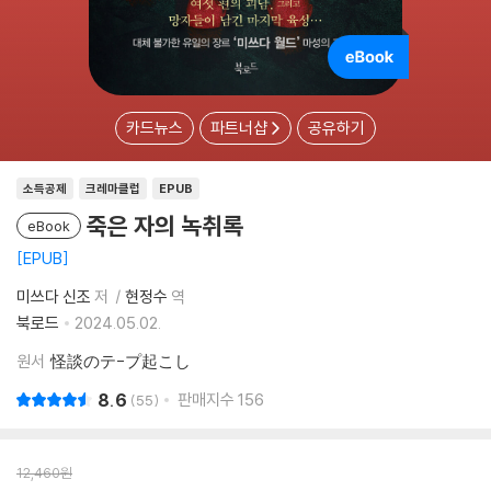
카드뉴스
파트너샵
공유하기
소득공제
크레마클럽
EPUB
죽은 자의 녹취록
eBook
EPUB
미쓰다 신조
저
현정수
역
북로드
2024.05.02.
원서
怪談のテ-プ起こし
8.6
판매지수
156
55
12,460
원