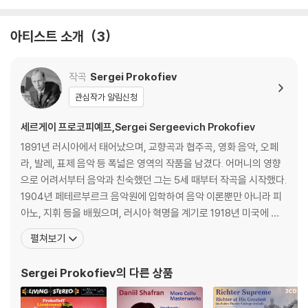
곡 '웨스트 사이드 스토
황 녹음] (Rachmanin
7a)
o
리' (Gershwin : Rhap
ov: Piano Concerto
sody in Blue / Bernst
Op.30)
아티스트 소개
3
ein: West Side Stor
y)
작곡
Sergei Prokofiev
관심작가 알림신청
세르게이 프로코피예프,Sergei Sergeevich Prokofiev
1891년 러시아에서 태어났으며, 교향곡과 협주곡, 영화 음악, 오페
라, 발레, 표제 음악 등 폭넓은 영역의 작품을 남겼다. 어머니의 영향
으로 어려서부터 음악과 친숙했던 그는 5세 때부터 작곡을 시작했다.
1904년 페테르부르크 음악원에 입학하여 음악 이론뿐만 아니라 피
아노, 지휘 등을 배웠으며, 러시아 혁명을 계기로 1918년 미국에 망
명하여 미국과 유럽에서 활발한 연주활동을 하면서 피아니스트로서
펼쳐보기
도 높은 평가를 받았다. 그 후 여러 차례 귀국 요청을 받은 그는 1934
년 조국으로 돌아가 당국의 비판을 받으면서도 작곡을 계속해 나갔
Sergei Prokofiev
의 다른 상품
다. 1936년 당국의 문화 방침에 의하여 음악