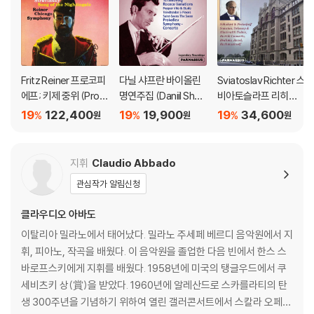
Fritz Reiner 프로코피
다닐 샤프란 바이올린
Sviatoslav Richter 스
에프; 키제 중위 (Prok
명연주집 (Daniil Shafr
비아토슬라프 리히테
ofiev: Lieutenant Kij
an More Cello Mast
르 라이브 레코딩 모음
19
122,400
19
19,900
19
34,600
%
%
%
원
원
원
e / Stravinsky: Song
erwork)
집 (Richter Suprem
Of The Nightingale)
e: Richter at His Gre
[2LP]
atest)
지휘
Claudio Abbado
관심작가 알림신청
클라우디오 아바도
이탈리아 밀라노에서 태어났다. 밀라노 주세페 베르디 음악원에서 지
휘, 피아노, 작곡을 배웠다. 이 음악원을 졸업한 다음 빈에서 한스 스
바로프스키에게 지휘를 배웠다. 1958년에 미국의 탱글우드에서 쿠
세비츠키 상(賞)을 받았다. 1960년에 알레산드로 스카를라티의 탄
생 300주년을 기념하기 위하여 열린 갤러콘서트에서 스칼라 오페라