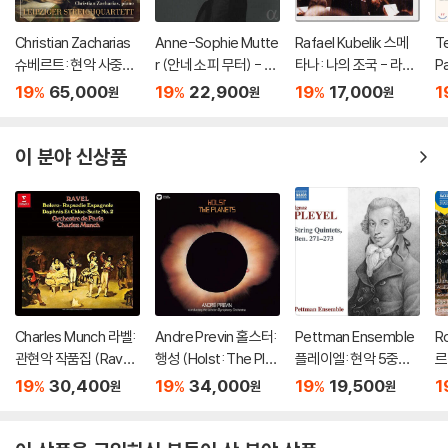
Christian Zacharias
Anne-Sophie Mutte
Rafael Kubelik 스메
Te
슈베르트: 현악 사중주
r (안네 소피 무터) - Ea
타나: 나의 조국 - 라파
Pa
전곡 외 (Schubert: C
st Meets West
엘 쿠벨릭 (Smetana:
a
19
65,000
19
22,900
19
17,000
1
%
%
%
원
원
원
omplete String Quar
Ma Vlast)
올
tets, Trout Quintet
스
& String Trios)
쿠
이 분야 신상품
Charles Munch 라벨:
Andre Previn 홀스터:
Pettman Ensemble
R
관현악 작품집 (Ravel:
행성 (Holst: The Plan
플레이엘: 현악 5중주
르
Bolero) [UHQCD]
ets) [UHQCD]
작품집 (Pleyel: String
현
19
30,400
19
34,000
19
19,500
1
%
%
%
원
원
원
Quintets, Ben.271-2
i:
73)