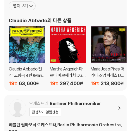
극장에 데뷔했다. 1963년에 뉴욕에서 열린 디미트리 미트로풀로스
펼쳐보기
지휘자 콩쿠르에서 우승을 차지했다. 1965년 8월 14일에, 빈 필하모
니를 지휘하여 잘츠부르크 음악제에 데뷔했다. 그 때의 작품은 말러
Claudio Abbado
의 다른 상품
의 [교향곡 제2번]이었다. 1967년에 처음으로 스
Claudio Abbado 말
Martha Argerich 마
Maria Joao Pires 마
러: 교향곡 4번 (Mahle
르타 아르헤리치 DG,
리아 조앙 피레스 DG
r: Symphony No. 4)
Philips 전곡집 (The C
녹음 전집 (Complete
19
63,600
19
297,400
19
213,800
%
%
%
원
원
원
[LP]
omplete Recording
Recordings On Deut
s On Deutsche Gra
sche Grammopho
mmophon)
n)
오케스트라
Berliner Philharmoniker
관심작가 알림신청
베를린 필하모닉 오케스트라,Berlin Philharmonic Orchestra,