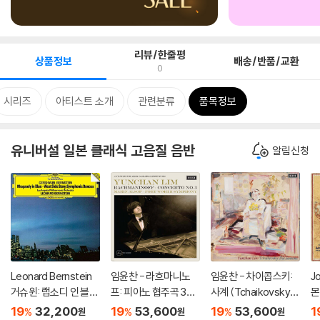
리뷰/한줄평
상품정보
배송/반품/교환
0
시리즈
아티스트 소개
관련분류
품목정보
유니버설 일본 클래식 고음질 음반
알림신청
Leonard Bernstein
임윤찬 - 라흐마니노
임윤찬 - 차이콥스키:
Jo
거슈윈: 랩소디 인 블루
프: 피아노 협주곡 3번
사계 (Tchaikovsky:
몬
/ 번스타인: 교향적 무
[반 클라이번 콩쿠르 실
The Seasons, Op. 3
(M
19
32,200
19
53,600
19
53,600
1
%
%
%
원
원
원