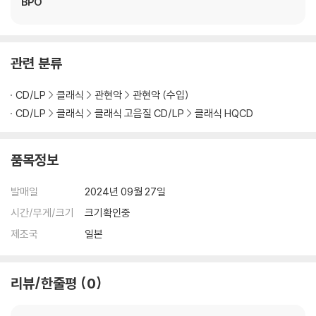
BPO
관련 분류
CD/LP
클래식
관현악
관현악 (수입)
CD/LP
클래식
클래식 고음질 CD/LP
클래식 HQCD
품목정보
발매일
2024년 09월 27일
시간/무게/크기
크기확인중
제조국
일본
리뷰/한줄평
0