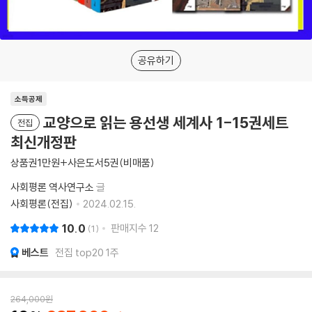
공유하기
소득공제
교양으로 읽는 용선생 세계사 1-15권세트
전집
최신개정판
상품권1만원+사은도서5권(비매품)
사회평론 역사연구소
글
사회평론(전집)
2024.02.15.
10.0
판매지수
12
1
베스트
전집 top20 1주
264,000
원