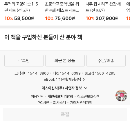
무적의 고양이 손 1-5
초등학교 중학년을 위
나무 집 시리즈 완간 세
에
권 세트 (전 5권)
한 동화 베스트 세트
트 (전 16권)
업
(전 8권)
억
10
58,500
10
75,600
10
207,900
1
%
%
%
원
원
원
회
수
이 책을 구입하신 분들이 산 분야 책
로그인
최근 본 상품
주문/배송
고객센터 1544-3800
티켓 1544-6399
중고샵 1566-4295
eBook 1:1문의/채팅상담
예스이십사(주) 사업자 정보
이용약관
개인정보처리방침
청소년보호정책
PC버전
회사소개
거래처관계자께
도서홍보
광고
품절
Copyright © YES24 Corp. All Rights Reserved.
MATOM10