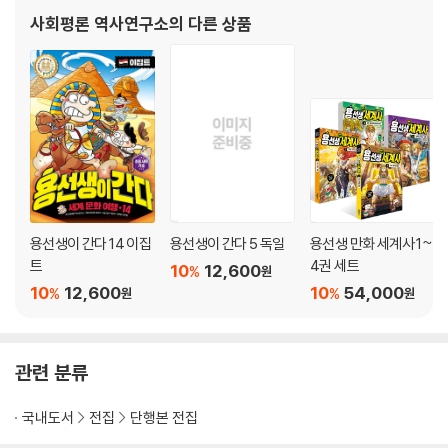
사회평론 역사연구소
의 다른 상품
용선생이 간다 14 이집
용선생이 간다 5 독일
용선생 만화 세계사 1~
트
4권 세트
10
12,600
%
원
10
12,600
10
54,000
%
%
원
원
관련 분류
국내도서
전집
단행본 전집