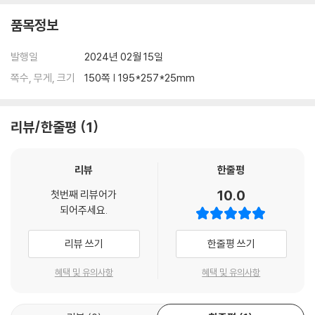
품목정보
발행일
2024년 02월 15일
쪽수, 무게, 크기
150쪽 | 195*257*25mm
리뷰/한줄평
1
리뷰
한줄평
10.0
첫번째 리뷰어가
되어주세요.
리뷰 쓰기
한줄평 쓰기
혜택 및 유의사항
혜택 및 유의사항