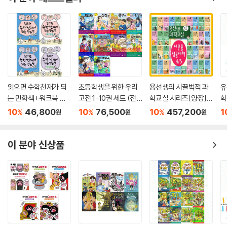
읽으면 수학천재가 되
초등학생을 위한 우리
용선생의 시끌벅적 과
유
는 만화책+워크북 초
고전 1-10권 세트 (전 1
학교실 시리즈[양장]1
학
등 A+B 세트 (전 4권)
0권)
-40권 최신개정판=오
켈
10
46,800
10
76,500
10
457,200
1
%
%
%
원
원
원
늘출발
권
이 분야 신상품