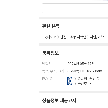
관련 분류
국내도서
전집
초등 저학년
자연/과학
품목정보
발행일
2024년 05월 17일
쪽수, 무게, 크기
6560쪽 | 188*250mm
KC인증
인증유형 : 확인 중
인증번호 : -
상품정보 제공고시