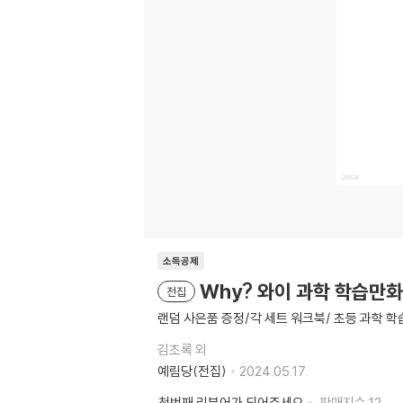
소득공제
Why? 와이 과학 학습만화
전집
랜덤 사은품 증정/각 세트 워크북/ 초등 과학 
김초록 외
예림당(전집)
2024.05.17.
첫번째 리뷰어가 되어주세요
판매지수
12