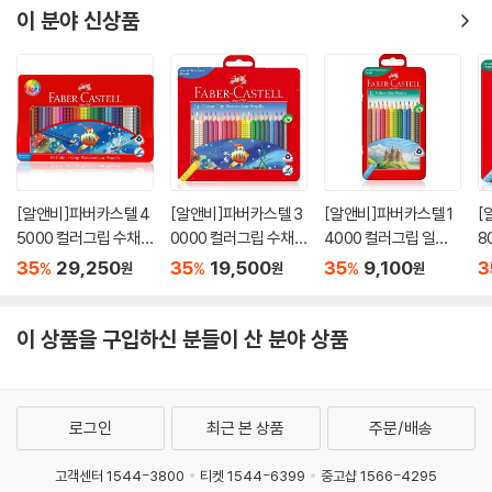
이 분야 신상품
[알앤비]파버카스텔 4
[알앤비]파버카스텔 3
[알앤비]파버카스텔 1
[
5000 컬러그립 수채
0000 컬러그립 수채
4000 컬러그립 일반
8
색연필 36색 틴케이스
색연필 24색 틴케이스
유성색연필 12색 틴케
유
35
29,250
35
19,500
35
9,100
3
%
%
%
원
원
원
116247
116246
이스 116255
이
이 상품을 구입하신 분들이 산 분야 상품
로그인
최근 본 상품
주문/배송
고객센터 1544-3800
티켓 1544-6399
중고샵 1566-4295