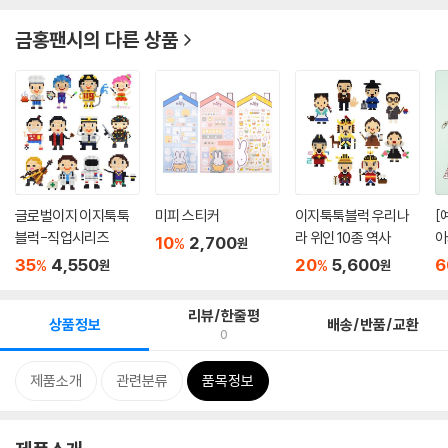
금홍팬시
의 다른 상품
글로벌이지 이지툭툭
미피 스티커
이지툭툭블럭 우리나
[
블럭-직업시리즈
라 위인 10종 역사
아
10
2,700
%
원
명
35
4,550
20
5,600
6
%
%
원
원
리뷰/한줄평
상품정보
배송/반품/교환
0
제품소개
관련분류
품목정보