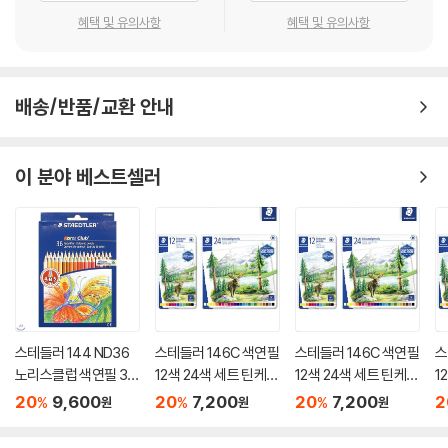
혜택 및 유의사항
혜택 및 유의사항
배송/반품/교환 안내
이 분야 베스트셀러
스테들러 144 ND36
스테들러 146C 색연필
스테들러 146C 색연필
스
노리스클럽 색연필 36
12색 24색 세트 틴케이
12색 24색 세트 틴케이
1
색세트
스
스
스
20
9,600
20
7,200
20
7,200
2
%
%
%
원
원
원