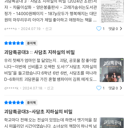
괴담특공대 3 : 사담초 지하실의 비밀 (2024년 초판)저
자 - 차율이삽화 - 양은봉출판사 - 고래가숨쉬는도서관
정가 - 14000원페이지 - 187p모두가 행복해지는 대단
원의 마무리우리 아이가 제일 좋아하고 애정하는 책을 꼽
으라면 일말의 주저도 없이 단연코 [괴담특공대]를 꼽는
e****o
2024.07.19.
신고
1
댓글
0
다. 첫 1권을 만난 뒤로 무려 5년째 이어져오고있는 [괴담
특공대] 사랑이랄까. 첫 꼬꼬마시절 [괴담특공대] 1권
종이책
괴담특공대3 :: 사담초 지하실의 비밀
우리 첫째가 엄마인 절 닮았는지... 괴담, 공포물 참 좋아합
니다~이번에 신비롭고 오싹한 도서!?"사담초 지하실의
비밀"을 들고왔습니다.6학년 6반 6번, 사담초를 떠나라
D-6화이트 괴담폰을 가진 혼혈 뱀파이어 김휘.에게 도착
한 세 번째 저주 편지입니다.휘는 누군가에게 자꾸자꾸 협
d*****k
2024.07.18.
신고
1
댓글
0
박 편지를 받아요.휘에게 괴담폰이 띠링 울려요~사물함
괴담 발생이라는!사물함을 보니 그중 한 사물
종이책
괴담특공대3-사담초 지하실의 비밀
학교마다 전해 오는 전설이 있었는데 하면서 옛기억을 잠
시 떠올리던 시간이였습니다. 소녀상의 책장이 하나씩 넘