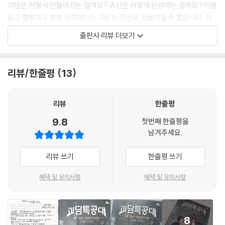
정체를 숨긴 강한 귀신. 제발 정든 친구만은 아니길 간절히 빌었다.
괴담은 어떻게 만들어지는 걸까요? 귀신은 어떻게 탄생하는 걸까요? 아름
--- p.11
답고 행복하고 밝은 사회에서는 괴담도 귀신도 만들어질 수 없습니다. 사
회가 병들고, 약자에게 잔인하고, 악한 모습, 추한 모습을 드러낼 때 괴담
출판사 리뷰 더보기
도 귀신도 세상에 모습을 드러내게 됩니다. 그래서 〈괴담특공대〉 시리즈는
언제나 약자의 편에서, 아이들의 편에서 이야기를 전개합니다.
리뷰/한줄평
13
1, 2편에서 환경 오염, 왕따, 이혼, 가족 붕괴 등의 사회문제를 다루었던 것
처럼, 3편에서도 여성 차별, 아동 학대 문제를 이야기하고 있습니다. 괴담
특공대의 든든한 조력자 변소각시의 과거는 그 시절 남편에게 무시받고 사
리뷰
한줄평
회적으로 천대받았던 여성들의 사연을 대변해 주고, 학교가 가고 싶었지만
9.8
첫번째 한줄평을
가지 못했던 소녀 이야기에서는 여성의 역할에 한계를 긋고 하대하던 그때
남겨주세요.
정서를 엿볼 수 있습니다. 또 부모에게 학대받아 밖에서만 놀았던 자매의
이야기, 아이를 제물 삼아 봉인하는 주술 ‘염매’ 이야기를 통해 가혹한 대우
리뷰 쓰기
한줄평 쓰기
를 받았던 아이들에 대한 이야기도 담고 있습니다.
혜택 및 유의사항
혜택 및 유의사항
8