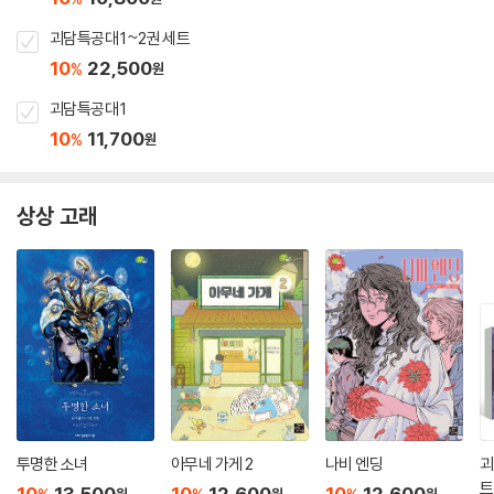
괴담특공대 1~2권 세트
10
22,500
%
원
괴담특공대 1
10
11,700
%
원
상상 고래
투명한 소녀
아무네 가게 2
나비 엔딩
괴
트
10
13,500
10
12,600
10
12,600
원
원
원