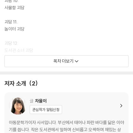
괴담 10.
사물함 괴담
괴담 11.
놀이터 괴담
괴담 12.
도서관 소녀 괴담
목차 더보기
괴담 13.
지하실 우는 아이 괴담
저자 소개
2
괴담 14.
사담초등학교 괴담
글
차율이
라스트 괴담
관심작가 알림신청
에필로그
작가의 말
아동문학가이자 사서입니다. 부산에서 태어나 파란 바다를 닮은 이야
기를 씁니다. 작은 도서관에서 일하며 신비롭고 오싹하며 재밌는 상