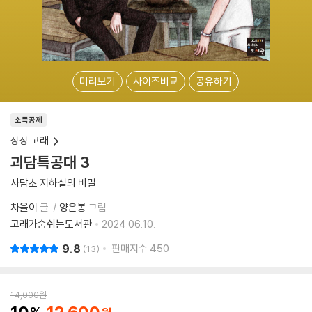
미리보기
사이즈비교
공유하기
소득공제
상상 고래
괴담특공대 3
사담초 지하실의 비밀
차율이
글
양은봉
그림
고래가숨쉬는도서관
2024.06.10.
9.8
판매지수
450
13
14,000
원