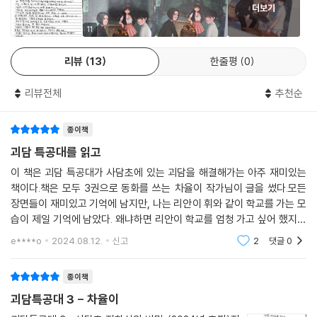
더보기
11
리뷰
13
한줄평
0
리뷰전체
추천순
종이책
괴담 특공대를 읽고
이 책은 괴담 특공대가 사담초에 있는 괴담을 해결해가는 아주 재미있는
책이다.책은 모두 3권으로 동화를 쓰는 차율이 작가님이 글을 썼다.모든
장면들이 재미있고 기억에 남지만, 나는 리안이 휘와 같이 학교를 가는 모
습이 제일 기억에 남았다. 왜냐하면 리안이 학교를 엄청 가고 싶어 했지만
아픈 사연을 안고 가지 못하다가 결국에는 학교에 갈 수 있어 나까지 기뻐
e****o
2024.08.12.
신고
2
댓글
0
졌기 때문이다.그
종이책
괴담특공대 3 - 차율이