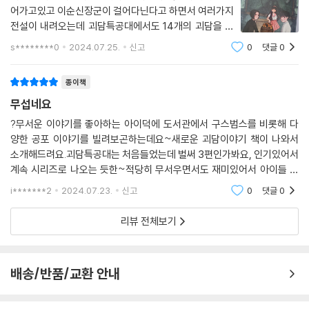
어가고있고 이순신장군이 걸어다닌다고 하면서 여러가지
전설이 내려오는데 괴담특공대에서도 14개의 괴담을 모
두 알면 죽는다고 하였다. 친구들과 함께 괴담을 하나씩
s********0
2024.07.25.
신고
0
댓글
0
파헤치는 친구들의 이야기로 중간 중간 다른 나람 괴담들
의 이야기도 너무 재미있었습니다.
종이책
무섭네요
?무서운 이야기를 좋아하는 아이덕에 도서관에서 구스범스를 비롯해 다
양한 공포 이야기를 빌려보곤하는데요~새로운 괴담이야기 책이 나와서
소개해드려요.괴담특공대는 처음들었는데 벌써 3편인가봐요, 인기있어서
계속 시리즈로 나오는 듯한~적당히 무서우면서도 재미있어서 아이들 보
기 참 좋았어요.어떤 책은 너무 무서워서 밤에 혼자 잘때 힘들어하는 경우
i*******2
2024.07.23.
신고
0
댓글
0
도 많이 봤거든요표지의 이
리뷰 전체보기
배송/반품/교환 안내