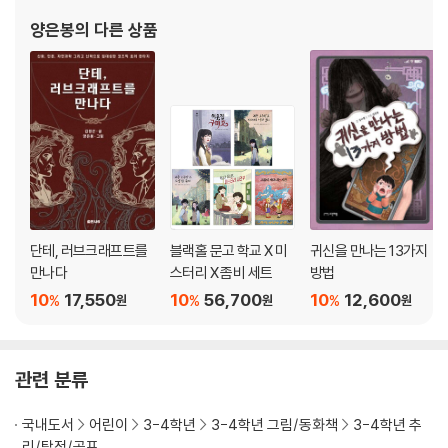
양은봉
의 다른 상품
단테, 러브크래프트를
블랙홀 문고 학교 X 미
귀신을 만나는 13가지
만나다
스터리 X 좀비 세트
방법
10
17,550
10
56,700
10
12,600
%
%
%
원
원
원
관련 분류
국내도서
어린이
3-4학년
3-4학년 그림/동화책
3-4학년 추
리/탐정/공포