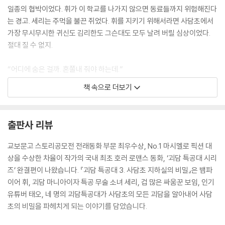
일종의 협박이었다. 휘가 이 학교를 나가지 않으면 동료들까지 위험해진다
는 경고. 세리는 주먹을 불끈 쥐었다. 휘를 지키기 위해서라면 사담초에서
가장 무시무시한 귀신도 김리한도 그슨대도 모두 날려 버릴 심상이었다.
절대 질 수 없지.
“어디에 숨은 걸까. 혼쭐내 줘야 하는데.”
책 속으로 더보기
태오도 당장이라도 물어뜯을 것 같은 사나운 표정을 지었다. 인간의 모습
으로 숨었을지도 모른다. 주변 모든 친구들이 의심됐다. 같은 반 아이거나,
최악의 경우 괴담 특공대 안에 있다면…… 상상만 해도 끔찍했다.
출판사 리뷰
“김휘, 아직도 기척이 안 느껴져?”
교보문고 스토리공모전 전래동화 부문 최우수상, No.1 마시멜로 픽션 대
상을 수상한 차율이 작가의 국내 최초 호러 로맨스 동화, ‘괴담 특공대 시리
태오는 심각한 표정을 지었다. 휘의 주파수로도 느끼지 못하는 귀신이라면
즈’ 완결편이 나왔습니다. 『괴담 특공대 3. 사담초 지하실의 비밀』은 뱀파
상당히 위험하고 강력한 존재일 테니까.
이어 휘, 괴담 마니아이자 특공 무술 소녀 세리, 겁 많은 싸움꾼 보임, 인기
유튜버 태오, 네 명의 괴담특공대가 사담초의 모든 괴담을 알아내어 사담
“응. 아무래도 이 학교를 지배하는 지박령 같아.”
초의 비밀을 파헤치게 되는 이야기를 담았습니다.