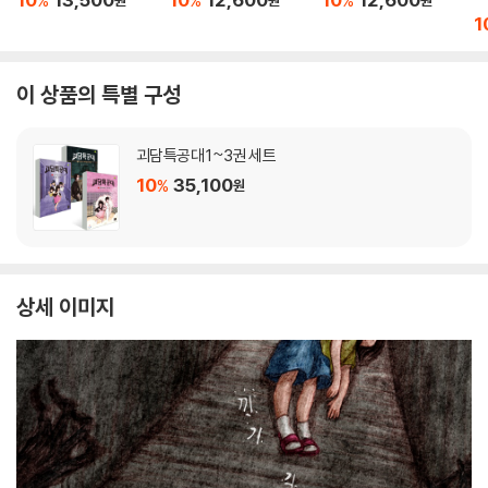
%
%
%
1
이 상품의 특별 구성
괴담특공대 1~3권 세트
10
35,100
%
원
상세 이미지