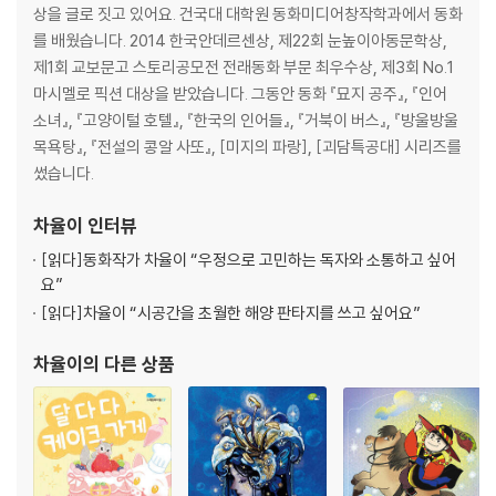
상을 글로 짓고 있어요. 건국대 대학원 동화미디어창작학과에서 동화
를 배웠습니다. 2014 한국안데르센상, 제22회 눈높이아동문학상,
제1회 교보문고 스토리공모전 전래동화 부문 최우수상, 제3회 No.1
마시멜로 픽션 대상을 받았습니다. 그동안 동화 『묘지 공주』, 『인어
소녀』, 『고양이털 호텔』, 『한국의 인어들』, 『거북이 버스』, 『방울방울
목욕탕』, 『전설의 콩알 사또』, [미지의 파랑], [괴담특공대] 시리즈를
썼습니다.
차율이
인터뷰
[읽다]
동화작가 차율이 “우정으로 고민하는 독자와 소통하고 싶어
요”
[읽다]
차율이 “시공간을 초월한 해양 판타지를 쓰고 싶어요”
차율이
의 다른 상품