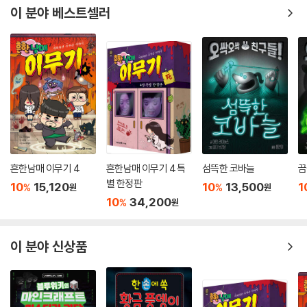
이 분야 베스트셀러
흔한남매 이무기 4
흔한남매 이무기 4 특
섬뜩한 코바늘
끔
별 한정판
10
15,120
10
13,500
1
%
%
원
원
10
34,200
%
원
이 분야 신상품