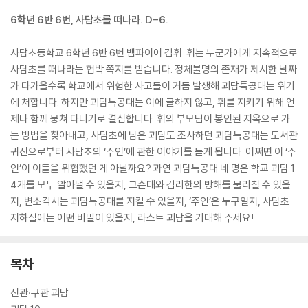
6학년 6반 6번, 사담초를 떠나라. D-6.
사담초등학교 6학년 6반 6번 뱀파이어 김휘. 휘는 누군가에게 지속적으로
사담초를 떠나라는 협박 쪽지를 받습니다. 정체불명의 존재가 제시한 날짜
가 다가올수록 학교에서 위험한 사고들이 거듭 발생해 괴담특공대는 위기
에 처합니다. 하지만 괴담특공대는 이에 굴하지 않고, 휘를 지키기 위해 언
제나 함께 뭉쳐 다니기로 결심합니다. 휘의 부모님이 봉인된 지옥으로 가
는 방법을 찾아내고, 사담초에 남은 괴담도 조사하던 괴담특공대는 도서관
귀신으로부터 사담초의 ‘주인’에 관한 이야기를 듣게 됩니다. 어쩌면 이 ‘주
인’이 이들을 위협했던 게 아닐까요? 과연 괴담특공대 네 명은 학교 괴담 1
4개를 모두 알아낼 수 있을지, 그슨대와 김리한의 방해를 물리칠 수 있을
지, 변소각시는 괴담특공대를 지킬 수 있을지, ‘주인’은 누구일지, 사담초
지하실에는 어떤 비밀이 있을지, 라스트 괴담을 기대해 주세요!
목차
신관·구관 괴담