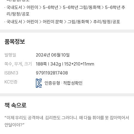
국내도서
어린이
5-6학년
5-6학년 그림/동화책
5-6학년 추
리/탐정/공포
국내도서
어린이
어린이 문학
그림/동화책
추리/탐정/공포
품목정보
발행일
2024년 06월 10일
쪽수, 무게, 크기
188쪽 | 342g | 152*210*11mm
ISBN13
9791192817408
KC인증
인증유형 : 적합성확인
책 속으로
“이제 우리도 공격하네. 김리한도 그러더니. 왜 다들 휘야를 못 잡아먹어서
안달이야?”