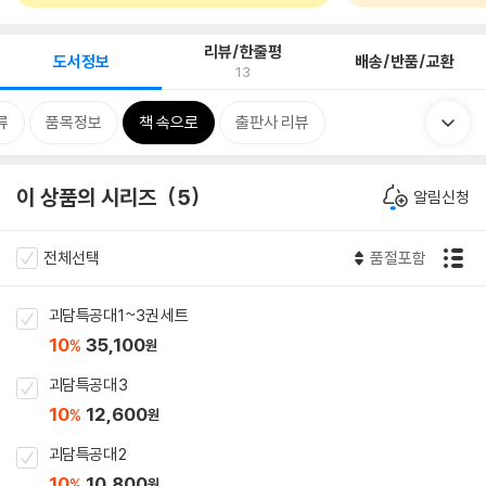
리뷰/한줄평
도서정보
배송/반품/교환
13
류
품목정보
책 속으로
출판사 리뷰
이 상품의 시리즈
5
알림신청
전체선택
품절포함
괴담특공대 1~3권 세트
10
35,100
%
원
괴담특공대 3
10
12,600
%
원
괴담특공대 2
10
10,800
%
원