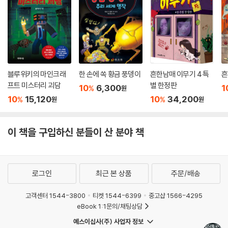
블루위키의 마인크래
한 손에 쏙 황금 풍뎅이
흔한남매 이무기 4 특
흔
프트 미스터리 괴담
별 한정판
10
6,300
1
%
원
10
15,120
10
34,200
%
%
원
원
이 책을 구입하신 분들이 산 분야 책
로그인
최근 본 상품
주문/배송
고객센터 1544-3800
티켓 1544-6399
중고샵 1566-4295
eBook 1:1문의/채팅상담
예스이십사(주) 사업자 정보