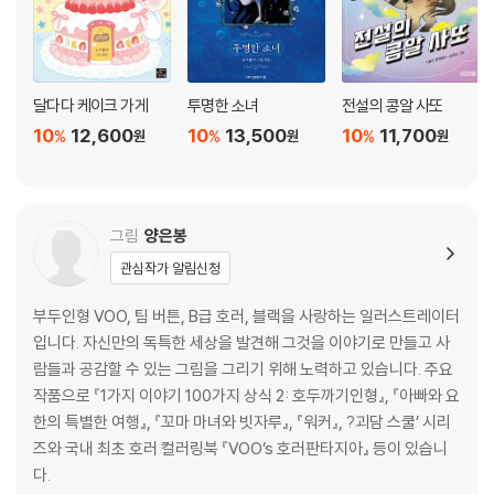
달다다 케이크 가게
투명한 소녀
전설의 콩알 사또
10
12,600
10
13,500
10
11,700
%
%
%
원
원
원
그림
양은봉
관심작가 알림신청
부두인형 VOO, 팀 버튼, B급 호러, 블랙을 사랑하는 일러스트레이터
입니다. 자신만의 독특한 세상을 발견해 그것을 이야기로 만들고 사
람들과 공감할 수 있는 그림을 그리기 위해 노력하고 있습니다. 주요
작품으로 『1가지 이야기 100가지 상식 2: 호두까기인형』, 『아빠와 요
한의 특별한 여행』, 『꼬마 마녀와 빗자루』, 『워커』, ?괴담 스쿨’ 시리
즈와 국내 최초 호러 컬러링북 『VOO’s 호러판타지아』 등이 있습니
다.