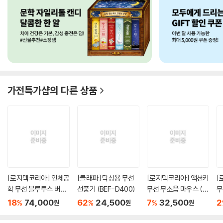
가전특가샵
의 다른 상품
[로지텍코리아] 인체공
[클래파] 탁상용 무선
[로지텍코리아] 액션키
[
학 무선 블루투스 버티
선풍기 (BEF-D400)
무선 무소음 마우스 (P
무
컬 ...
OP...
블루
18
74,000
62
24,500
7
32,500
2
%
%
%
원
원
원