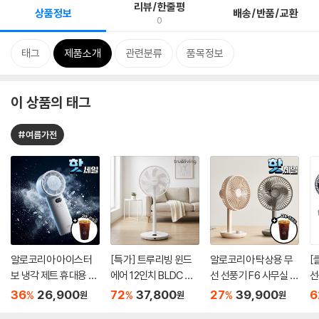
리뷰/한줄평
상품정보
배송/반품/교환
0
태그
제품소개
관련분류
품목정보
이 상품의 태그
#여름가전
알로코리아 아이스터
[특가] 트루리빙 윈드
알로코리아 탁상용 무
[
보 냉각 제트 휴대용 선
에어 12인치 BLDC 선
선 선풍기 F6 사무실 소
선
풍기 FA3 미니 핸디 손
풍기 TLF-F1201
형 책상 미니 휴대용 캠
36
26,900
72
37,800
27
39,900
6
%
%
%
원
원
원
풍기 손선풍기
핑 써큘레이터