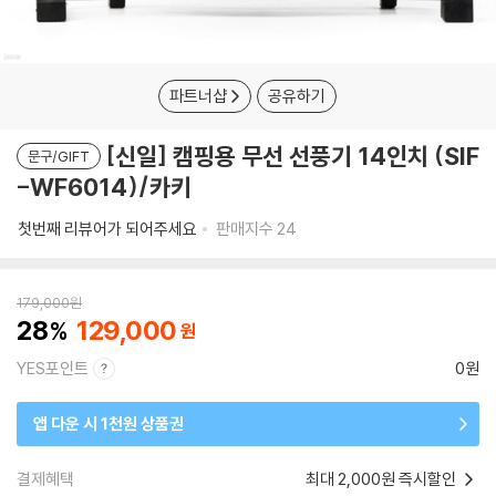
파트너샵
공유하기
[신일] 캠핑용 무선 선풍기 14인치 (SIF
문구/GIFT
-WF6014)/카키
첫번째 리뷰어가 되어주세요
판매지수
24
179,000
원
28
129,000
YES포인트
0원
앱 다운 시 1천원 상품권
결제혜택
최대 2,000원 즉시할인