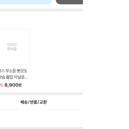
키스 무소음 뽀모도
학습 몰입 아날로그
8,900
%
원
배송/반품/교환