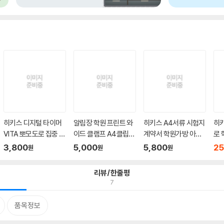
히키스 디지털 타이머
알림장 학원 프린트 와
히키스 A4서류 시험지
히
VITA 뽀모도로 집중 무
이드 클램프 A4클립보
계약서 학원가방 아코
로 
소...
드 ...
디언...
수...
3,800
5,000
5,800
25
원
원
원
리뷰/한줄평
7
품목정보