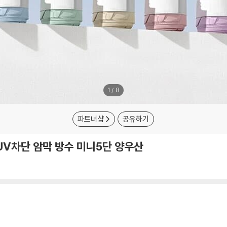
1
/
8
파트너샵
공유하기
 UV차단 암막 방수 미니5단 양우산