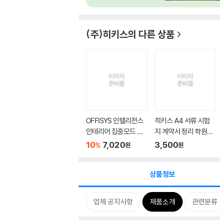
(주)히키스
의 다른 상품
OFFISYS 인텔리전스
히키스 A4 서류 시험
인테리어 집중모드 투
지 계약서 정리 학원가
명 책...
방 아...
10
7,020
3,500
%
원
원
상품정보
업체 공지사항
제품소개
관련분류