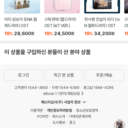
닥터 섬보이 (ENA 월
구독연애 (웹드라마)
취사병 전설이 되다 (tv
구
화드라마) OST
OST [kIT VER.]
N 월화드라마) OST
O
19
28,600
19
24,500
19
34,200
1
%
%
%
원
원
원
이 상품을 구입하신 분들이 산 분야 상품
로그인
최근 본 상품
주문/배송
고객센터 1544-3800
티켓 1544-6399
중고샵 1566-4295
eBook 1:1문의/채팅상담
예스이십사(주) 사업자 정보
이용약관
개인정보처리방침
청소년보호정책
PC버전
회사소개
거래처관계자께
도서홍보
광고