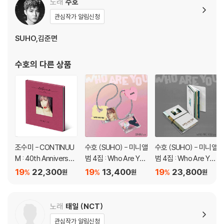
노래
수호
관심작가 알림신청
SUHO,김준면
수호
의 다른 상품
조수미 - CONTINUU
수호 (SUHO) - 미니앨
수호 (SUHO) - 미니앨
M : 40th Anniversar
범 4집 : Who Are You
범 4집 : Who Are You
y Special Album
[SMini Ver.](스마트앨
[Who Are You Ver.]
19
22,300
19
13,400
19
23,800
%
%
%
원
원
원
범) [2종 중 1종 랜덤발
송]
노래
태일 (NCT)
관심작가 알림신청