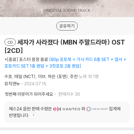
공유하기
세자가 사라졌다 (MBN 주말드라마) OST
CD
[2CD]
*[종료] 포스터 증정 종료
80p 포토북 + 가사 카드 6종 SET + 엽서 +
포토카드 SET 1종 랜덤 + 3컷포토 2종 랜덤
수호
태일 (NCT)
이브
하은 (포맨)
주찬
노래
외 1명
뮤직앤뉴
2024.07.15.
첫번째 리뷰어가 되어주세요
판매지수
30
예스24 음반 판매 수량은
와
집계에
반영됩니다.