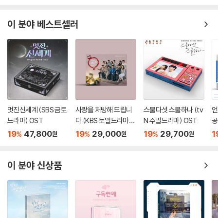
이 분야 베스트셀러
멋진신세계 (SBS 금토
사랑을 처방해 드립니
스물다섯 스물하나 (tv
언
드라마) OST
다 (KBS 토일드라마)
N 주말드라마) OST
공
OST
라
19
47,800
19
29,000
19
29,700
1
%
%
%
원
원
원
이 분야 신상품