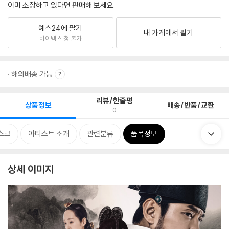
이미 소장하고 있다면 판매해 보세요.
예스24에 팔기
내 가게에서 팔기
바이백 신청 불가
해외배송 가능
리뷰/한줄평
상품정보
배송/반품/교환
0
스크
아티스트 소개
관련분류
품목정보
상세 이미지