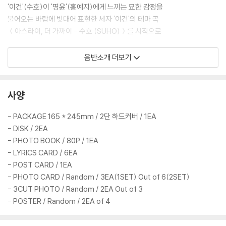
'이건'(수호)이 '명윤'(홍예지)에게 느끼는 묘한 감정을
불어오는 바람에 빗대어 표현한 세자 '이건'의 테마 곡
＜아스라이, 더 가까이 - 수호 (SUHO)＞를 시작으로
사랑 앞에서 간절한 한 남자
음반소개 더보기
'도성대군'의 테마 ＜내 곁에 있어요 - 태일 (TAEIL)＞
정해진 운명 대신 스스로의 인생을 걸어가겠다는
사양
'최명윤'의 테마 ＜백일몽 - 예영(Geenius)＞
- PACKAGE 165 * 245mm / 2단 하드커버 / 1EA
'세자 이건, 명윤, 도성대군' 세 사람 사이에서
- DISK / 2EA
피어난 운명적인 서사를 담은 ＜한숨 - 이브 (이달의 소녀)＞
- PHOTO BOOK / 80P / 1EA
- LYRICS CARD / 6EA
'이건, 최명윤, 최상록, 민수련'
- POST CARD / 1EA
네 사람의 어긋난 운명을 그린 ＜바람 같아서 - 하은 (포맨)＞
- PHOTO CARD / Random / 3EA(1SET) Out of 6(2SET)
- 3CUT PHOTO / Random / 2EA Out of 3
'세자 이건과 최명윤, 백구커플이
- POSTER / Random / 2EA of 4
서로를 그리워하는 마음을 담은
＜별 하나, 그 밤 - 주찬 (골든차일드)까지