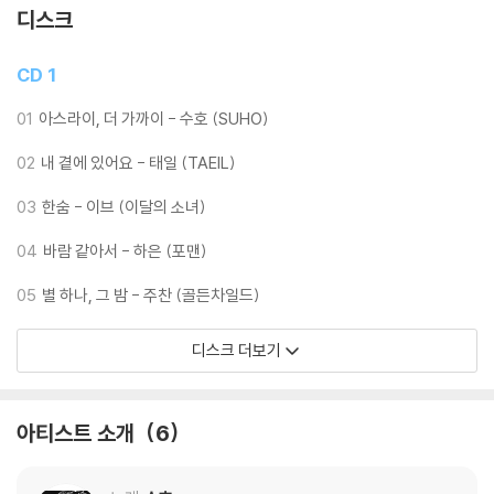
디스크
드라마 전체를 휘몰아쳤던 6곡의 인물 테마 Song Track과
CD 1
곳곳에서 주요 장면들을 연결하며 극의 몰입도를 더했던 22곡의
스코어 트랙을 포함해 총 28트랙이 수록되었다.
01
아스라이, 더 가까이 - 수호 (SUHO)
드라마 속 명장면들의 설렘, 감동을
02
내 곁에 있어요 - 태일 (TAEIL)
생생하게 담은 사진들로 풍성하게 채운 포토북,
03
한숨 - 이브 (이달의 소녀)
드라마의 여운을 깊게 간직할 수 있는 음악들,
그리고 특별하고 감동적인 추억으로 기억 될 선물들로
04
바람 같아서 - 하은 (포맨)
OST 앨범을 가득 채워 완성했다.
05
별 하나, 그 밤 - 주찬 (골든차일드)
디스크 더보기
아티스트 소개
6