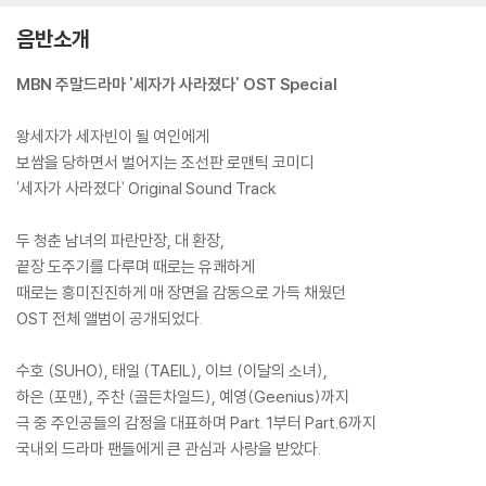
음반소개
MBN 주말드라마 '세자가 사라졌다' OST Special
왕세자가 세자빈이 될 여인에게
보쌈을 당하면서 벌어지는 조선판 로맨틱 코미디
'세자가 사라졌다' Original Sound Track
두 청춘 남녀의 파란만장, 대 환장,
끝장 도주기를 다루며 때로는 유쾌하게
때로는 흥미진진하게 매 장면을 감동으로 가득 채웠던
OST 전체 앨범이 공개되었다.
수호 (SUHO), 태일 (TAEIL), 이브 (이달의 소녀),
하은 (포맨), 주찬 (골든차일드), 예영(Geenius)까지
극 중 주인공들의 감정을 대표하며 Part. 1부터 Part.6까지
국내외 드라마 팬들에게 큰 관심과 사랑을 받았다.