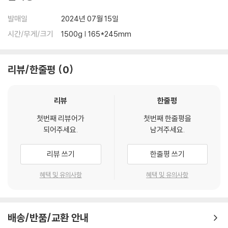
발매일
2024년 07월 15일
시간/무게/크기
1500g | 165*245mm
리뷰/한줄평
0
리뷰
한줄평
첫번째 리뷰어가
첫번째 한줄평을
되어주세요.
남겨주세요.
리뷰 쓰기
한줄평 쓰기
혜택 및 유의사항
혜택 및 유의사항
배송/반품/교환 안내