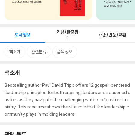
리뷰/한줄평
도서정보
배송/반품/교환
0
책소개
관련분류
품목정보
책소개
Bestselling author Paul David Tripp offers 12 gospel-centered
leadership principles for both aspiring leaders and seasoned p
astors as they navigate the challenging waters of pastoral mi
nistry. This resource shows the vital role that the leadership c
ommunity plays in molding leaders.
관련 분류