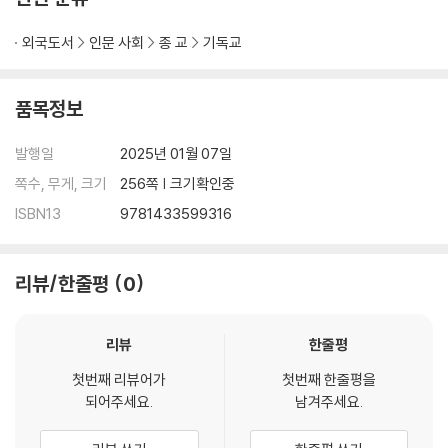
외국도서
인문 사회
종 교
기독교
품목정보
발행일
2025년 01월 07일
쪽수, 무게, 크기
256쪽 | 크기확인중
ISBN13
9781433599316
리뷰/한줄평
0
리뷰
한줄평
첫번째 리뷰어가
첫번째 한줄평을
되어주세요.
남겨주세요.