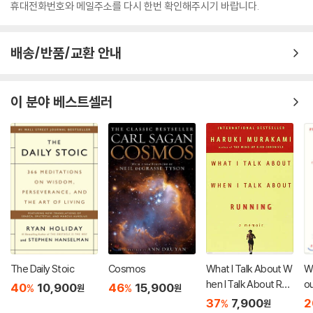
휴대전화번호와 메일주소를 다시 한번 확인해주시기 바랍니다.
배송/반품/교환 안내
이 분야 베스트셀러
The Daily Stoic
Cosmos
What I Talk About W
Wi
hen I Talk About Run
ou
40
10,900
46
15,900
%
%
원
원
ning
Cr
37
7,900
2
%
원