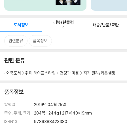
리뷰/한줄평
도서정보
배송/반품/교환
0
관련분류
품목정보
관련 분류
외국도서
취미 라이프스타일
건강과 미용
자기 관리/카운셀링
품목정보
발행일
2019년 04월 25일
쪽수, 무게, 크기
284쪽 | 244g | 217*140*19mm
ISBN13
9789388423380