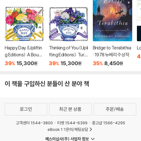
Happy Day (Upliftin
Thinking of You (Upli
Bridge to Terabithia
Lo
g Editions): A Bouqu
fting Editions): Turn
: 1978 뉴베리 수상작
4
et in a Book (부케북 /
This Book Into a Bou
39
15,300
39
15,300
35
8,450
%
%
%
원
원
원
팝업북)
quet (부케북 / 팝업
북)
이 책을 구입하신 분들이 산 분야 책
로그인
최근 본 상품
주문/배송
고객센터 1544-3800
티켓 1544-6399
중고샵 1566-4295
eBook 1:1문의/채팅상담
예스이십사(주) 사업자 정보