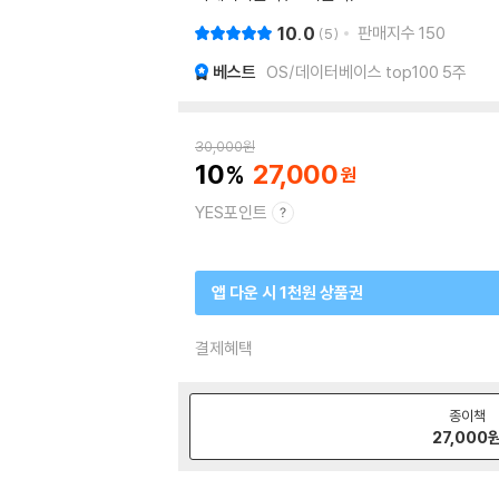
10.0
판매지수
150
5
베스트
OS/데이터베이스 top100 5주
30,000
원
10
27,000
YES포인트
앱 다운 시 1천원 상품권
결제혜택
종이책
27,000