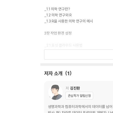
_1.1 의학 연구란?
_1.2 의학 연구와 R
_1.3 R을 사용한 의학 연구의 예시
2장 작업 환경 설정
_2.1 포싯 클라우드 사용법
_2.2 R 데이터 매니지먼트
_2.3 연습 문제
3장 기본 통계 및 시각화
저자 소개
1
_3.1 R을 사용한 기본 통계
_3.2 R을 사용한 시각화
저
김진환
_3.3 연습 문제
관심작가 알림신청
4장 의료 데이터 분석 사례
생명과학과 컴퓨터과학에서의 데이터를 넘어 생
박사. 현) 차라투 데이터 프로덕트 개발자, U