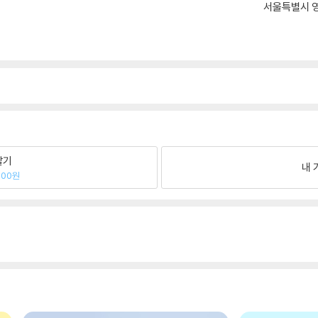
서울특별시 영
팔기
내 
400원