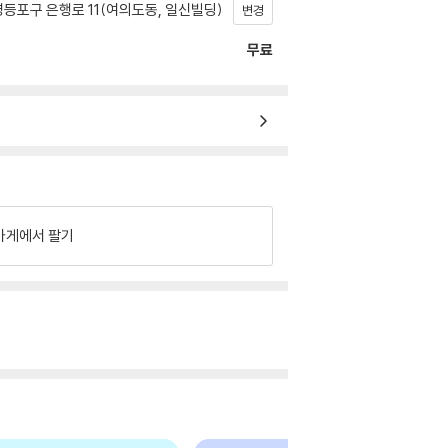
등포구 은행로 11(여의도동, 일신빌딩)
변경
무료
가게에서 팔기