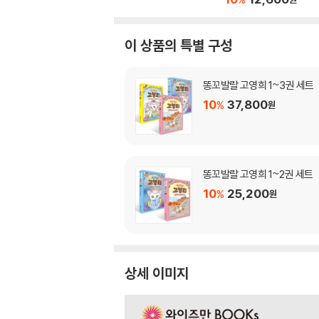
이 상품의 특별 구성
똥꼬발랄 고영희 1~3권 세트
10
37,800
%
원
똥꼬발랄 고영희 1~2권 세트
10
25,200
%
원
상세 이미지