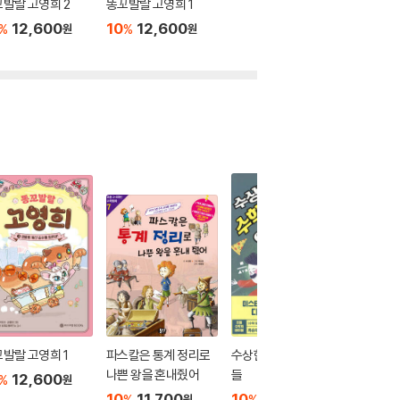
발랄 고영희 2
똥꼬발랄 고영희 1
12,600
10
12,600
%
%
원
원
발랄 고영희 1
파스칼은 통계 정리로
수상한 수학 감옥 아이
앨런, 분
나쁜 왕을 혼내줬어
들
당 히들
12,600
%
원
10
11,700
10
13,500
10
1
%
%
%
원
원