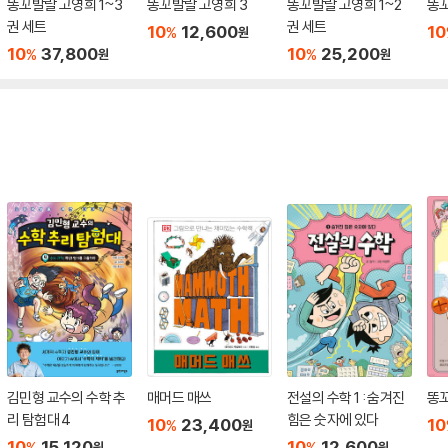
똥꼬발랄 고영희 1~3
똥꼬발랄 고영희 3
똥꼬발랄 고영희 1~2
똥꼬
권 세트
권 세트
10
12,600
10
%
원
10
37,800
10
25,200
%
%
원
원
김민형 교수의 수학 추
매머드 매쓰
전설의 수학 1 : 숨겨진
똥꼬
리 탐험대 4
힘은 숫자에 있다
10
23,400
10
%
원
10
15,120
10
12,600
%
%
원
원