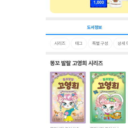
도서정보
시리즈
태그
특별 구성
상세 
똥꼬 발랄 고영희 시리즈