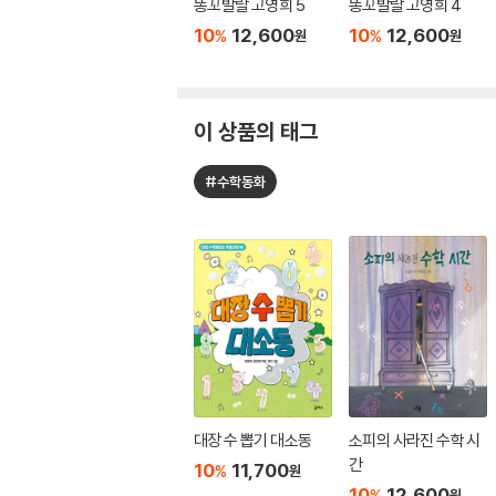
똥꼬발랄 고영희 5
똥꼬발랄 고영희 4
10
12,600
10
12,600
%
%
원
원
이 상품의 태그
#수학동화
대장 수 뽑기 대소동
소피의 사라진 수학 시
간
10
11,700
%
원
10
12,600
%
원