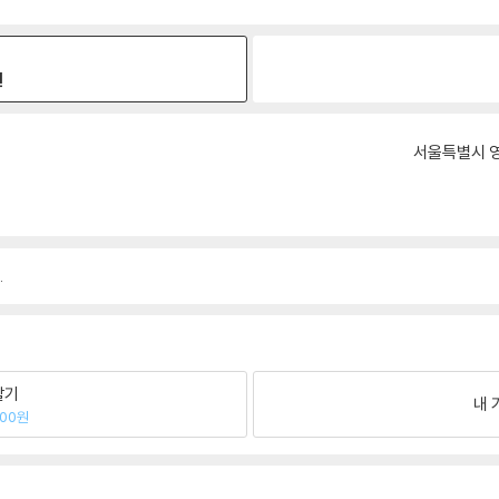
원
서울특별시 영
.
팔기
내 
100원