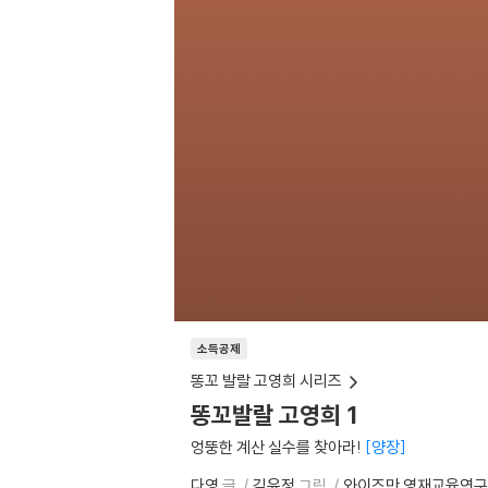
소득공제
똥꼬 발랄 고영희 시리즈
똥꼬발랄 고영희 1
엉뚱한 계산 실수를 찾아라!
양장
다영
글
김윤정
그림
와이즈만 영재교육연