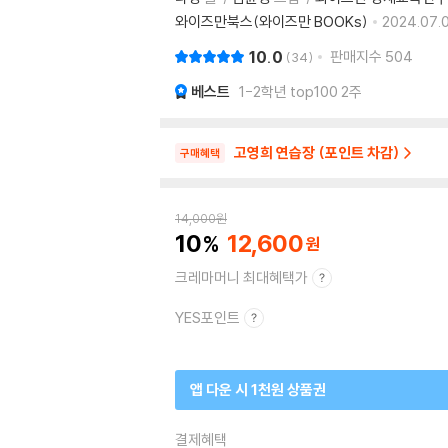
와이즈만북스(와이즈만 BOOKs)
2024.07.0
10.0
판매지수
504
34
베스트
1-2학년 top100 2주
고영희 연습장 (포인트 차감)
구매혜택
14,000
원
10
12,600
크레마머니 최대혜택가
YES포인트
앱 다운 시 1천원 상품권
결제혜택