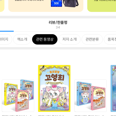
리뷰/한줄평
34
이미지
책소개
관련 동영상
저자 소개
관련분류
품목