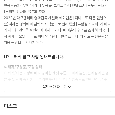
편곡작품과 [무언가]에서 두곡을, 그리고 파니 멘델스존 [노투르노]와
[부활절 소나타]를 들려준다.
2023년 다큐멘터리 영화감독 셰일라 헤이맨은 [파니 - 또 다른 멘델스
존]이라는 영화에서 펠릭스의 작품으로 알려졌던 [부활절 소나타]가 파니
가 작곡한 것임을 확인하며 이사타 카네-메이슨의 연주로 소개해 영국에
서 화제를 모았다. 바로 이때 연주한 [부활절 소나타]의 새로운 원본판을
처음 음반으로 만나게 된다.
LP 구매시 참고 사항 안내드립니다.
※ 재킷/구성품/포장 상태
1) 제작/배송 과정에 따라 경미한 재킷 주름, 모서리 눌림, 갈라짐이 발생
할 수 있으며 속지(이너 슬리브)는 디스크와의 접촉으로 인해 갈라질 수
있습니다.
음반소개 더보기
외관상 불량 확인되는 상품을 개봉 시엔 반품/교환 처리 불가합니다.
2) 디스크 라벨은 공정상 매끄럽게 부착되지 않을 수도 있으며 겉포장 비
닐은 품질보증대상이 아닙니다.
디스크
3) 일본 제작 LP는 대부분 겉비닐이 밀봉되어 있지 않습니다.