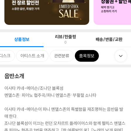
리뷰/한줄평
상품정보
배송/반품/교환
0
디스크
아티스트 소개
관련분류
품목정보
음반소개
이사타 카네-메이슨/조나단 블록섬
멘델스존: 피아노 협주곡/파니 멘델스존: 부활절 소나타
이사타 카네-메이슨이 파니 멘델스존의 특별함을 재조명하는 음반을 발
매 한다.
조나단 블록섬이 이끄는 런던 모차르트 플레이어스와 함께 펠릭스 멘델스
존 피아노 협주곡 1번을 연주하고, [한 여름밤의 꿈], [노래의 날개 위에]