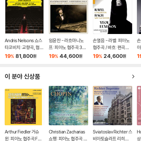
Andris Nelsons 쇼스
임윤찬 - 라흐마니노
손열음 - 라벨: 피아노
손
타코비치: 교향곡, 협주
프: 피아노 협주곡 3번
협주곡 / 바흐: 편곡집
아
곡 (Shostakovich: S
[반 클라이번 콩쿠르 실
(Ravel: Concertos /
라
19
81,800
19
44,600
19
24,600
1
%
%
%
원
원
원
ymphonies, Concer
황 녹음] (Rachmanin
Bach: Wittgenstein)
번
tos, Lady Macbeth
ov: Piano Concerto
of Mtsensk District)
Op.30) [LP]
이 분야 신상품
Arthur Fiedler 거슈
Christian Zacharias
Sviatoslav Richter 스
H
윈: 피아노 협주곡 F장
쇼팽: 피아노 협주곡 제
비아토슬라프 리히테
상