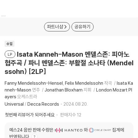
파트너샵
공유하기
수입
Isata Kanneh-Mason 멘델스존: 피아노
LP
협주곡 / 파니 멘델스존: 부활절 소나타 (Mendel
ssohn) [2LP]
Fanny Mendelssohn-Hensel
Felix Mendelssohn
작곡
Isata Ka
nneh-Mason
연주
Jonathan Bloxham
지휘
London Mozart Pl
ayers
오케스트라
Universal
/
Decca Records
2024.08.20.
첫번째 리뷰어가 되어주세요
판매지수
12
예스24 음반 판매 수량은
와
집계에
반영됩니다.