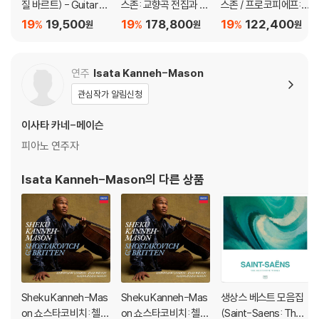
질 바르트) - Guitar R
스존: 교향곡 전집과 오
스존 / 프로코피에프:
ecital (기타 리사이틀)
라토리오 (Mendelss
바이올린 협주곡 - 야
19
19,500
19
178,800
19
122,400
%
%
%
원
원
원
ohn: Symphonies &
사 하이페츠 [2LP]
Oratorios) [7 SACD
Hybrid]
연주
Isata Kanneh-Mason
관심작가 알림신청
이사타 카네-메이슨
피아노 연주자
Isata Kanneh-Mason
의 다른 상품
Sheku Kanneh-Mas
Sheku Kanneh-Mas
생상스 베스트 모음집
on 쇼스타코비치: 첼로
on 쇼스타코비치: 첼로
(Saint-Saens: The