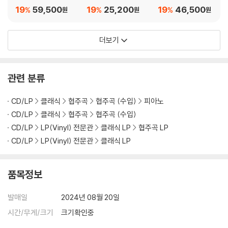
협주곡 2번 / 브리튼: 첼
협주곡 2번 / 브리튼: 첼
Definite Works) [컬
19
59,500
19
25,200
19
46,500
%
%
%
원
원
원
로 소나타 (Shostako
로 소나타 (Shostako
러 LP]
vich: Cello Concerto
vich: Cello Concerto
더보기
No. 2 / Britten: Cello
No. 2 / Britten: Cello
Sonata) [2LP]
Sonata)
관련 분류
CD/LP
클래식
협주곡
협주곡 (수입)
피아노
CD/LP
클래식
협주곡
협주곡 (수입)
CD/LP
LP(Vinyl) 전문관
클래식 LP
협주곡 LP
CD/LP
LP(Vinyl) 전문관
클래식 LP
품목정보
발매일
2024년 08월 20일
시간/무게/크기
크기확인중