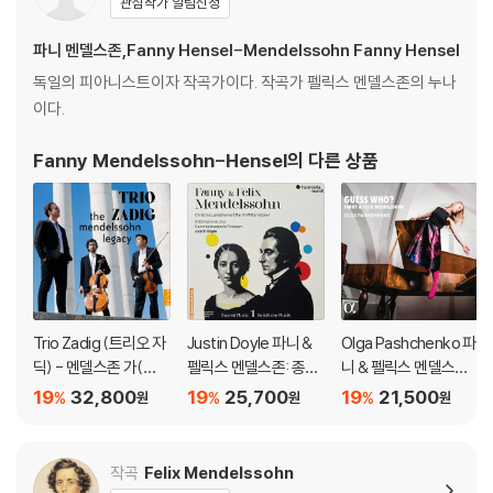
관심작가 알림신청
블 스핀들에 맞지 않는 경우에는 전용 제품 등을 이용하여 센터 홀을 조정
하시면 해결됩니다.
파니 멘델스존,Fanny Hensel-Mendelssohn Fanny Hensel
3) 디스크에 미세한 잔 흠집이 남아있거나 인쇄 면이 깨끗하지 않은 경우
독일의 피아니스트이자 작곡가이다. 작곡가 펠릭스 멘델스존의 누나
가 있으며, 이는 상품의 불량이 아닙니다. 단, 재생에 이상이 있는 경우에는
이다.
불량으로 인한 반품/교환이 가능합니다
Fanny Mendelssohn-Hensel
의 다른 상품
※ 컬러 디스크
아래에 해당하는 경우는 불량이 아니므로 개봉 후 반품/교환이 불가합니
다.
1) 컬러 디스크는 웹 이미지와 실제 색상이 차이가 날 수 있습니다.
2) 컬러 디스크의 특성상 제작 공정시 앨범마다 색상 차이가 나는 경우도
있습니다.
3) 컬러 디스크는 제작 과정에서 다른 색상 염료가 섞여 얼룩과 번짐, 반점
Trio Zadig (트리오 자
Justin Doyle 파니 &
Olga Pashchenko 파
등이 발생할 수 있습니다.
딕) - 멘델스존 가(家)
펠릭스 멘델스존: 종교
니 & 펠릭스 멘델스존:
의 유산 (The Mendel
음악 1집 (Fanny & Feli
무언가 외 피아노 작품
19
32,800
19
25,700
19
21,500
%
%
%
원
원
원
※ 반품/교환 안내
ssohn Legacy)
x Mendelssohn: Sac
집 (Hensel & Mendel
1) 불량으로 인한 반품/교환 요청 시에는 불량 확인을 위해 개봉 시의 동영
red Music Vol. 1)
ssohn: Guess Wh
상을 요청할 수 있으며, 동영상이 없는 경우 반품/교환이 제한될 수 있습니
o?)
작곡
Felix Mendelssohn
다.