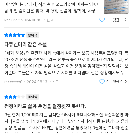
성을 말하는 2권 15장 전체는 작가가 유대 지식인으로서 고통스러운 일생
바꾸었다는 점에서, 작품 속 인물들의 삶에 미치는 영향이
을 보내며 얻어낸 진실의 표현이다.
남의 일 같지만은 않다. 약속이, 신념이, 철학이, 사상이,
조약이 변하고 깨지고 무시되고 소멸되는 시간의 흐름이
k****k
2024.08.15.
신고
0
댓글
0
“삶은 곧 자유야. 삶의 기본 원칙은 자유야.”
주춤거림이라고는 없는 무자비한 광풍과 같다.‘선’을 현실
화시키기 위한 수단으로서의 전쟁은
종이책
체제를 수호하려 싸우는 이들과 함께 소설은 전쟁과 파시즘이 가하는 폭력
앞에 몸을 사리고, 친구를 배신하고, 작은 이익에 목매는 보통 사람들을 그
다큐멘터리 같은 소설
린다. 이와 동시에, 같은 폭력과 고통 앞에서 인간의 품위를 잃지 않는 사람
『삶과 운명』은 혼란한 사회 속에서 살아가는 보통 사람들을 조명한다. 독
들의 선함을 보여준다. 군의관 소피야 오시뽀브나 레빈똔은 의사로서 이용
일-소련 전쟁 중 스탈린그라드 전투를 중심으로 이야기가 전개되는데, 전
가치가 있으니 살려주겠다는 나치의 제안을 거절하고 수송열차에서 인연
쟁 속에서 개인이 어떤 삶을 살았고 어떤 운명을 맞이했는지 담담하게 보
을 맺은 고아 다비드와 함께 가스실로 향한다. 학살을 앞두고 게토에 갇혀
여준다. 그들은 각자의 방식으로 시대를 버텨낸다. 같은 상황에서도 누군
어제의 이웃이 오늘은 침을 뱉는 상황에서도 애써 감자 한알을 나누는 사
가는 선을 택하고 또 누군가는 악을 택한다. 작가는 이를 '각자가 다 자기
m******0
2024.08.13.
신고
0
댓글
0
식으로 비를 피
람들이 있고,(1권 18장) 우끄라이나 노파는 우연히 자신의 집에 기어든 죽
기 직전의 포로를 자신의 목숨을 걸고 보살펴 살려낸다.(2권 51장) 다른
종이책
언어를 쓰며 말이 통하지 않는 상황이라도 한 사람의 삶과 운명을 결정하
전쟁이라도 삶과 운명을 결정짓진 못한다.
는 것은 “강력한 국가들의 가차 없는 힘이 아니라 하나의 인간”인 것이다.
(2권 370면)
3권 합쳐 1,200페이지는 됨직한#러시아 #역사대하소설 #삶과운명 마
지막권을 덮었다.1, 2권에서 너무나도 낯선 러시아식 이름 표현과쌍자음의
등장 인물들... 수시로 바뀌는 장면에넋을 놓았다가 3권에선 그나마 집중
압도적 악의와 공포 속에서도 본능처럼 흘러나오는 이 선의는 『삶과 운명』