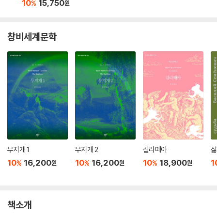
10
15,750
%
원
창비세계문학
무지개 1
무지개 2
갈라떼아
삶
10
16,200
10
16,200
10
18,900
1
%
%
%
원
원
원
책소개