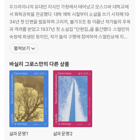
우끄라이나의 유대인 지식인 가정에서 태어났고 모스끄바 대학교에
서 화학공학을 전공했다. 대학 재학 시절부터 소설을 쓰기 시작해 19
34년 첫 단편을 발표하며 고리끼, 불가꼬프 등 이름난 작가들의 주목
과 격려를 받았고 1937년 첫 소설집 『단편집』을 출간했다. 스딸린의
숙청에 희생된 정치인, 작가 들의 구명에 참여하여 스딸린상에 지명
되었으나 스딸린에 의해 거부되는 등 평생 검열과 압제에 시달렸다.
펼쳐보기
2차대전 중 유대인 학살로 어머니가, 폭탄 폭발로 큰아들이 희생되는
비극을 겪었다. 그로스만은 1천일 이상 종군기자로 활동하며 소련 최
바실리 그로스만
의 다른 상품
초의 홀로코스트 보고서 『트레블린카의 지옥』(1945
삶과 운명 1
삶과 운명 2