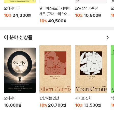
의 숙청 및 소련의 노동교화수용소를 자세히 보여주며, 히틀러와 스딸린으
로 대표되는 국가권력에 굴종해야만 했던 평범한 사람들의 일상과 내면부
오디세이아
일리아스&오디세이아
호밀밭의 파수꾼
오
터 히틀러와 스딸린의 심리 상태에 이르기까지 세세하게 묘사하고 있다.
세트 (고대 그리스어 완
10
24,300
10
10,800
1
%
%
원
원
(…) 이 소설에서 그로스만은 인간의 승리는 모든 거대한 것, 추상적인 것
역본)
10
49,500
%
원
을 이기는 구체적인 것, 개인적인 것에 있으며, 집단주의 및 획일화, 편견,
오만, 악의, 폭력, 전쟁의 대척점에 개인주의 및 다양성, 공감, 배려, 선의,
이 분야 신상품
비폭력, 평화가 자리하고, 절망, 체념, 증오, 죽음, 부자유의 반대편에 희
망, 저항, 사랑, 삶, 자유가 자리한다는 것을 성공적으로 설득해냈다. - 최
선
오디세이
반항하는 인간
시지프 신화
적
18,000
10
20,700
10
13,500
1
%
%
원
원
원