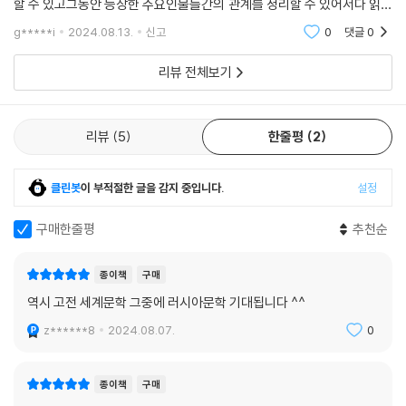
할 수 있고그동안 등장한 주요인물들간의 관계를 정리할 수 있어서다 읽고
이 작품 전체에 걸쳐 탐색하는 주제의 하나다. 포로수용소의 기인(奇人)
난 결론... 다시 읽어야겠다.(인물관계도를 적으면서 가야 이해가 쉽다.)그
수감자 이꼰니꼬프는 인간의 선함에 대한 믿음을 고수하는 인물로, 2권 16
g*****i
2024.08.13.
신고
0
댓글
0
리고 2권 읽고 다른
장의 기록은 그의 사회적, 종교적 선이 아닌 인간의 선에 대한 생각을 집약
리뷰 전체보기
한다. “이것, 이 바보 같은 선의야말로 인간 속에 있는 가장 인간다운 것이
다. (…) 아직 인간 속의 인간적인 것이 말살되지 않았다면, 악은 이미 승리
를 확신할 수 없다.” 그러므로 『삶과 운명』의 마지막 장에 등장하는 무명의
리뷰
5
한줄평
2
세입자 부부는 이 끝내 부서지지 않는 작은 선의들 속에서 살아남은 누군
가이다. 그들은 봄의 숲속에서 “삶의 맹렬한 기쁨”을 느낀다.(3권 404
면)
클린봇
이 부적절한 글을 감지 중입니다.
설정
바실리 그로스만은 작품의 전편을 이루는 1952년작 『정의로운 일을 위하
구매한줄평
추천순
여』(Za pravoe delo)와 1963년작 『모든 것은 흐른다』(Vsyo techyo
t)와 함께 『삶과 운명』을 통해 2차대전과 전체주의 사회의 실상을 속속들
종이책
구매
이 조명했다. 작가는 『삶과 운명』에서 총 3부 201장의 분량으로 다양한 인
역시 고전 세계문학 그중에 러시아문학 기대됩니다 ^^
간상과 주제를 포괄하는 대서사를 완성하였지만, 지난한 출간 과정으로 인
z******8
2024.08.07.
0
해 살아 생전 이 책의 출간을 보지 못했다. 이러한 역사는 작품이 지닌 선구
적이고 사실주의적인 시각을 압축적으로 보여준다고 할 수 있다. 출간 이
후 『삶과 운명』은 연극과 TV 드라마 시리즈 등으로 각색되며 작품성을 더
종이책
구매
욱 널리 알렸다.