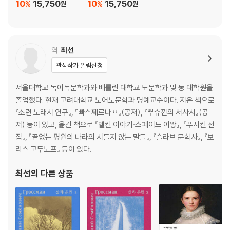
10
15,750
10
15,750
%
%
원
원
역
최선
관심작가 알림신청
서울대학교 독어독문학과와 베를린 대학교 노문학과 및 동 대학원을
졸업했다. 현재 고려대학교 노어노문학과 명예교수이다. 지은 책으로
『소련 노래시 연구』, 『빠스쩨르나끄』(공저), 『뿌슈낀의 서사시』(공
저) 등이 있고, 옮긴 책으로 『벨킨 이야기·스페이드 여왕』, 『푸시킨 선
집』, 『끝없는 평원의 나라의 시들지 않는 말들』, 『슬라브 문학사』, 『보
리스 고두노프』 등이 있다.
최선
의 다른 상품