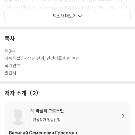
으로 이 작품이 국내에서 번역되길 오랫동안 기다렸던 많은 독자의 기대에
부응하는 대작이다. 작가는 눈으로 보고 몸으로 겪은 전쟁의 참극에서 전
체주의 체제 자체와 이데올로기를 맹종하는 독일과 소련 사회 내부의 모순
책소개 더보기
과 비리를 냉정하게 포착하며 두 국가의 근본적 동질성을 발견해내는 놀라
운 통찰을 보여준다.
목차
『삶과 운명』은 1959년 완성되었으나, 작품이 가진 반스딸린주의적 면모
로 인해 당대 여러 작품들처럼 지난한 출간 과정을 겪었다. 작가가 스딸린
제3부
사후 해빙 무드에 걸었던 기대에도 불구하고 원고는 출간 불허 판정을 받
작품해설 / 자유와 선의, 인간애를 향한 여정
고 당국에 압수되었고, 친지가 작품을 마이크로필름으로 밀반출해 1980
작가연보
년 스위스에서 출간된 이래 지속적인 삭제와 수정을 거쳐 영어, 독일어, 프
발간사
랑스어 번역본이 출간된 이후 러시아에서는 뻬레스뜨로이까 이후 1989년
에 출간될 수 있었다. 인간의 선함에 대한 치열한 논쟁 속에서 작지만 결코
저자 소개
2
깨뜨릴 수 없는 친절을 발견하고 긍정하는 과정은 전쟁의 비극이 실시간으
로 진행 중인 오늘 더욱 각별한 의미로 다가오며 깊은 울림을 남긴다.
저
바실리 그로스만
관심작가 알림신청
Василий Семёнович Гроссман