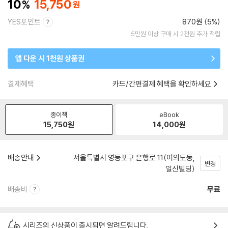
10
15,750
YES포인트
870원 (5%)
5만원 이상 구매 시 2천원 추가 적립
앱 다운 시 1천원 상품권
결제혜택
카드/간편결제 혜택을 확인하세요
종이책
eBook
15,750
원
14,000
원
배송안내
서울특별시 영등포구 은행로 11(여의도동,
변경
일신빌딩)
배송비
무료
시리즈의 신상품이 출시되면 알려드립니다.