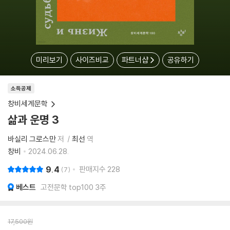
미리보기
사이즈비교
파트너샵
공유하기
소득공제
창비세계문학
삶과 운명 3
바실리 그로스만
저
최선
역
창비
2024.06.28.
9.4
판매지수
228
7
베스트
고전문학 top100 3주
17,500
원