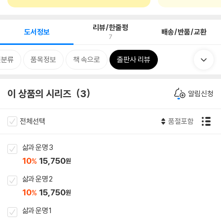
리뷰/한줄평
도서정보
배송/반품/교환
7
련분류
품목정보
책 속으로
출판사 리뷰
이 상품의 시리즈
3
알림신청
전체선택
품절포함
삶과 운명 3
10
15,750
%
원
삶과 운명 2
10
15,750
%
원
삶과 운명 1