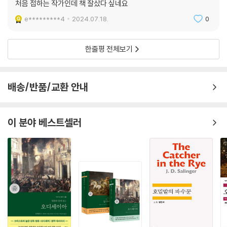
처음 접하는 작가인데 책 잘샀다 싶네요
e*********4
2024.07.18.
0
뿌시낀 문학의 권위자 최선(고려대 노어노문학과 명예교수)은 최신판인 2
017년 러시아어본을 저본으로 원작의 사실적인 문체와 깊은 통찰을 치밀
하고 섬세한 번역으로 살려냈다. 2차대전을 조명한 무수한 문학작품과 러
한줄평 전체보기
시아문학의 전통 가운데서 『삶과 운명』이 가지는 독보적 의미와 작품이 오
늘을 살아가는 독자들에게 환기하는 새로움을 풍성하게 짚은 「작품해설」
은 흥미로운 읽을거리를 더한다.
배송/반품/교환 안내
작품해설에서
이 분야 베스트셀러
2차대전을 사실주의적이고 예리하게 파헤친 이 소설이 스딸린 사후 1960
년대 소련의 해빙 무드에도 불구하고 출판에 어려움을 겪은 것은, 이 소설
이 소련 체제 자체에 의문을 제기하며 당국이 금기시하는 제반 문제를 다
루었고 전시 소련 장성들 및 정치가들의 비리는 물론, 한걸음 더 나아가 전
쟁의 실상을 그대로 그리며 소련이 내세우는 애국전쟁을 포함해 전쟁 자체
에 회의적인 태도를 드러냈기 때문이다. (…) 이 소설은 소련의 역사와 인
간에 대한 철학적 사색, 러시아 문학·미술·학문·무기·전투 상황, 나치 독일
의 포로수용소 및 유대인 수용소, 유대인 절멸을 위한 가스실, 스딸린 시대