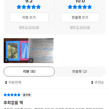
9.2
10.0
2차대전을 다룬 다른 작품과 『삶과 운명』을 구별 짓는 점 역시 이 치열한
사실주의와 객관적 시선에서 나온다. 소설은 익히 알려진 나치 독일의 유
대인 박해와 더불어 소련의 뿌리 깊은 반유대주의와 흑색선전을 가차 없이
리뷰 쓰기
한줄평 쓰기
드러낸다. 붉은군대 내에서 병사들은 유대인을 조롱하고,(1권 245면) 시
뜨룸의 연구소 내 모스끄바 귀환자 명단에서는 유대인만 누락된다.(2권 6
혜택 및 유의사항
혜택 및 유의사항
4면) 스딸린은 유대인뿐만 아니라 따따르인, 깔미끄인, 체첸인, 발까르인
등 타 민족에 대한 편견을 자신의 통치 전략에 이용한다. “인민의 스딸린그
라드 승리 10주년 기념일에 스딸린은 히틀러의 손에서 낚아챈 말살의 칼
을 그들의 머리 위로 치켜들었다.”(3권 62면) 또한 병사를 숫자로 환원해
희생에 아랑곳없이 무모한 진격을 명령하는 장군이나 이에 지혜롭게 맞서
전차 공격을 성공시킨 지휘관 노비꼬프가 명령 불복종으로 재판에 소환되
2
2
는 상황, 백전노장인 견결한 공산주의자 끄리모프가 스딸린 치하 군 숙청
리뷰
5
한줄평
2
의 일환으로 조작된 혐의를 받고 투옥되거나, 시뜨룸의 엄청난 수학적 발
견을 무시하고 자아비판을 요구하던 연구소 동료들이 스딸린의 전화 한통
리뷰전체
추천순
에 돌변해 시뜨룸을 영웅 취급하는 상황 등은 당시 권력층의 비리와 함께
스딸린 치하 전체주의의 맹점을 적나라하게 보여준다.
종이책
차가운 시대의 절망 속에서 인간 본성이 발견해낸 소중한 가치
후회없을 책