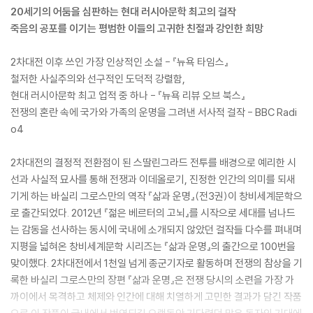
20세기의 어둠을 심판하는 현대 러시아문학 최고의 걸작
죽음의 공포를 이기는 평범한 이들의 고귀한 친절과 강인한 희망
2차대전 이후 쓰인 가장 인상적인 소설 - 『뉴욕 타임스』
철저한 사실주의와 선구적인 도덕적 강렬함,
현대 러시아문학 최고 업적 중 하나 - 『뉴욕 리뷰 오브 북스』
전쟁의 혼란 속에 국가와 가족의 운명을 그려낸 서사적 걸작 - BBC Radi
o4
2차대전의 결정적 전환점이 된 스딸린그라드 전투를 배경으로 예리한 시
선과 사실적 묘사를 통해 전쟁과 이데올로기, 진정한 인간의 의미를 되새
기게 하는 바실리 그로스만의 역작 『삶과 운명』(전3권)이 창비세계문학으
로 출간되었다. 2012년 『젊은 베르터의 고뇌』를 시작으로 세대를 넘나드
는 감동을 선사하는 동시에 국내에 소개되지 않았던 걸작들 다수를 펴내며
지평을 넓혀온 창비세계문학 시리즈는 『삶과 운명』의 출간으로 100번을
맞이했다. 2차대전에서 1천일 넘게 종군기자로 활동하며 전쟁의 참상을 기
록한 바실리 그로스만의 장편 『삶과 운명』은 전쟁 당시의 소련을 가장 가
까이에서 목격하고 체제와 인간에 대해 치열하게 고민한 결과가 담긴 작품