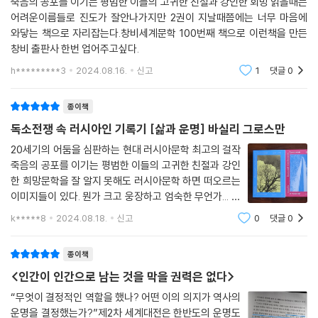
죽음의 공포를 이기는 평범한 이들의 고귀한 친절과 강인한 회망 읽을때는
『삶과 운명』에서 독일과 소련의 수용소 묘사는 3권 전체에 걸쳐 큰 비중을
어려운이름들로 진도가 잘안나가지만 2권이 지날때쯤에는 너무 마음에
차지한다. 안개 속에 모습을 드러낸 수용소 울타리에서 시작하는 1권이 4
와닿는 책으로 자리잡는다.창비세계문학 100번째 책으로 이런책을 만든
4장에서 포로수용소 소련 포로들의 생활을 정밀하게 그린다면, 2권 29장
창비 출판사 한번 업어주고싶다.
은 나치 장교 리스의 시선으로 절멸수용소의 가스실 설계와 건설 과정을
h*********3
2024.08.16.
신고
1
댓글
0
보여준다. 이 독일인 장교는 더 효율적인 ‘특별 구조물’(가스실) 건설을 점
검하기 위해 떠났던 출장에 대해 “즐거웠다. 여행이 기분을 많이 풀어주었
종이책
다.”(2권 241면)고 말한다. 소설은 수감자들뿐만 아니라 수용소의 관리
독소전쟁 속 러시아인 기록기 [삶과 운명] 바실리 그로스만
자, 병사 들의 내면 또한 재현한다. 점검창으로 가스실을 감시하는 독일 병
사 로제는 몸부림치는 유대인들을 보는 것이 즐겁지는 않았지만, “이 일이
20세기의 어둠을 심판하는 현대 러시아문학 최고의 걸작
죽음의 공포를 이기는 평범한 이들의 고귀한 친절과 강인
자신에게 가져다주는 명백한 이득과 은밀한 이득 모두를 잘” 알았고 “히틀
한 희망문학을 잘 알지 못해도 러시아문학 하면 떠오르는
러 정치의 유익한 효과를 느꼈다. 그 또한 작은 인간, 약한 인간이었고, 이
이미지들이 있다. 뭔가 크고 웅장하고 엄숙한 무언가... 톨
제 그와 가족의 생활은 전과 비교할 수 없을 만큼 수월하고 좋아졌으므
스토이, 도스토옙스키 같은 대문호들이 구축해놓은 이미
로.”(2권 333면)
k*****8
2024.08.18.
신고
0
댓글
0
지들일 테지만 그 대문호들 외에 소소한 문학작품들은 그
리 알려진게 없다는 점에서 창비에서 새로나
이 천박한 무감함이 전대미문의 폭력을 낳았지만, 리스는 열혈 공산주의자
종이책
포로 모스똡스꼬이 앞에서 이렇게 역설한다. 당과 국가에 충성하는 “우리
<인간이 인간으로 남는 것을 막을 권력은 없다>
사이에 근본적인 차이는 없소! (…) 우리는 본질적으로 다르지 않은 두 일
“무엇이 결정적인 역할을 했나? 어떤 이의 의지가 역사의
당주의 국가요.”(2권 132면) 나치 장교의 입으로 두 전체주의 국가의 동질
운명을 결정했는가?”제2차 세계대전은 한반도의 운명도