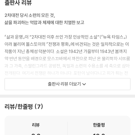
출판사 리뷰
아무 소리 없는 이 침묵 속에서 죽은 자들에 대한 통곡과 삶의 맹렬한 기쁨
이 들려왔다……
2차대전 당시 소련의 모든 것,
아직 어둡고 춥지만 곧 문이 열리고, 덧창이 열리고, 빈집은 어린애의 웃음
삶을 파괴하는 억압과 체제에 대한 치열한 보고
소리와 울음소리로 가득 차며 생기를 띨 것이다. 사랑스러운 여인들의 동
동거리는 발소리가 울릴 것이고, 확신에 찬 주인이 집 안을 걸어다닐 것이
『삶과 운명』이 “2차대전 이후 쓰인 가장 인상적인 소설”(『뉴욕 타임스』)
다.
이라 불리며 똘스또이의 『전쟁과 평화』에 비견되는 것은 일차적으로는 이
그들은 빵을 담을 바구니를 든 채 서 있었고, 아무 말도 하지 않았다.
작품이 지닌 총체성 덕분이다. 소설은 1942년 가을부터 1943년 봄까지
--- p.404
약 반년 동안을 배경으로 모스끄바에서 까잔으로 피난 온 물리학자 시뜨룸
과 그 가족, 스딸린그라드 공방전, 독일과 소련의 수용소를 세 축으로 삼아
전개된다. 여기서 전쟁은 하나가 아니다. 포탄이 날아다니고 피가 튀는 전
선의 전쟁이 있고, 극한의 굶주림과 추위와 싸우는 후방의 전쟁, 절멸이 기
출판사 리뷰 더보기
정사실인 수용소의 전쟁, 그리고 숙청 속에 당파성을 증명해야 하는 충성
전쟁이 있다. 작가는 후방의 시민과 전선의 병사, 수용소의 수감자부터 장
군들, 히틀러와 스딸린 같은 수뇌부까지 상상 가능한 모든 종류의 인물을
리뷰/한줄평
7
소환하고 이 겹겹의 전쟁 속에 일어날 만한 모든 문제를 다룬다. 냉철하고
객관적인 시선과 현실을 칼로 도려낸 듯 예리한 사실주의는 이 총체성을
거대한 벽화로 완성한다.
리뷰
한줄평