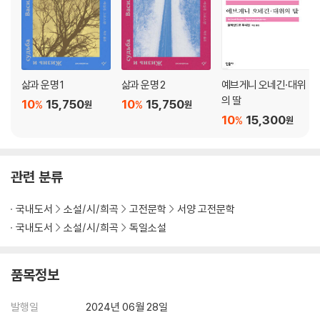
삶과 운명 1
삶과 운명 2
예브게니 오네긴·대위
의 딸
10
15,750
10
15,750
%
%
원
원
10
15,300
%
원
관련 분류
국내도서
소설/시/희곡
고전문학
서양 고전문학
국내도서
소설/시/희곡
독일소설
품목정보
발행일
2024년 06월 28일