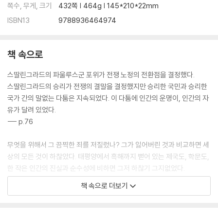
쪽수, 무게, 크기
432쪽 | 464g | 145*210*22mm
ISBN13
9788936464974
책 속으로
스딸린그라드의 파울루스군 포위가 전쟁 노정의 전환점을 결정했다.
스딸린그라드의 승리가 전쟁의 결말을 결정했지만 승리한 국민과 승리한
국가 간의 말없는 다툼은 지속되었다. 이 다툼에 인간의 운명이, 인간의 자
유가 달려 있었다.
--- p.76
무엇을 위해서 그 끔찍한 죄를 저질렀나? 그가 잃어버린 것과 비교하면 세
상의 모든 것이 하찮았다. 태평양에서 흑해까지 뻗어 있는 제국도, 학문도,
한 작은 인간의 진실과 순수성에 비하면 그저 하찮기 그지없었다.
--- pp.358~359
책 속으로 더보기
하지만 봄은 햇빛 비치는 들판에서보다 숲의 차가움 속에서 더욱 강렬하게
느껴졌다. 가을의 고요함보다 이 숲의 고요함 속에 더욱 큰 슬픔이 있었다.